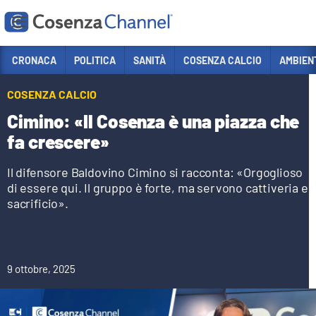
Vai
CRONACA
POLITICA
SANITÀ
COSENZA CALCIO
AMBIEN
Sezioni
COSENZA CALCIO
CRONACA
Cimino: «Il Cosenza è una piazza che
POLITICA
fa crescere»
COSENZA CALCIO
Il difensore Baldovino Cimino si racconta: «Orgoglioso
di essere qui. Il gruppo è forte, ma servono cattiveria e
ECONOMIA E LAVORO
sacrificio».
ITALIA MONDO
SANITÀ
SPORT
9 ottobre, 2025
CULTURA