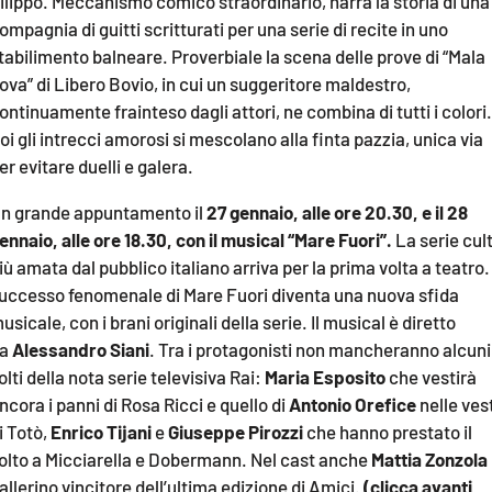
ilippo. Meccanismo comico straordinario, narra la storia di una
COSENZACHANNEL.IT
ompagnia di guitti scritturati per una serie di recite in uno
ILVIBONESE.IT
tabilimento balneare. Proverbiale la scena delle prove di “Mala
ova” di Libero Bovio, in cui un suggeritore maldestro,
CATANZAROCHANNEL.IT
ontinuamente frainteso dagli attori, ne combina di tutti i colori.
LACAPITALENEWS.IT
oi gli intrecci amorosi si mescolano alla finta pazzia, unica via
er evitare duelli e galera.
App
n grande appuntamento il
27 gennaio, alle ore 20.30, e il 28
ANDROID
ennaio, alle ore 18.30, con il musical “Mare Fuori”.
La serie cul
APPLE
iù amata dal pubblico italiano arriva per la prima volta a teatro. 
uccesso fenomenale di Mare Fuori diventa una nuova sfida
usicale, con i brani originali della serie. Il musical è diretto
da
Alessandro Siani
. Tra i protagonisti non mancheranno alcuni
olti della nota serie televisiva Rai:
Maria Esposito
che vestirà
ncora i panni di Rosa Ricci e quello di
Antonio Orefice
nelle ves
i Totò,
Enrico Tijani
e
Giuseppe Pirozzi
che hanno prestato il
olto a Micciarella e Dobermann. Nel cast anche
Mattia Zonzola
allerino vincitore dell’ultima edizione di Amici.
(clicca avanti