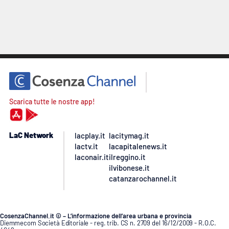
Scarica tutte le nostre app!
LaC Network
lacplay.it
lacitymag.it
lactv.it
lacapitalenews.it
laconair.it
ilreggino.it
ilvibonese.it
catanzarochannel.it
CosenzaChannel.it © – L’informazione dell’area urbana e provincia
Diemmecom Società Editoriale - reg. trib. CS n. 2709 del 16/12/2009 - R.O.C.