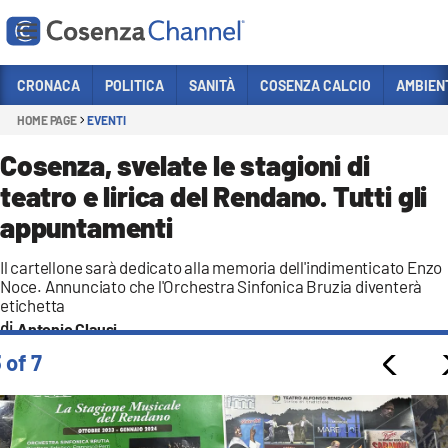
Vai
CRONACA
POLITICA
SANITÀ
COSENZA CALCIO
AMBIEN
HOME PAGE
EVENTI
Sezioni
CRONACA
Cosenza, svelate le stagioni di
teatro e lirica del Rendano. Tutti gli
POLITICA
appuntamenti
COSENZA CALCIO
ECONOMIA E LAVORO
Il cartellone sarà dedicato alla memoria dell'indimenticato Enzo
Noce. Annunciato che l'Orchestra Sinfonica Bruzia diventerà
ITALIA MONDO
etichetta
Antonio Clausi
SANITÀ
 of 7
SPORT
CULTURA