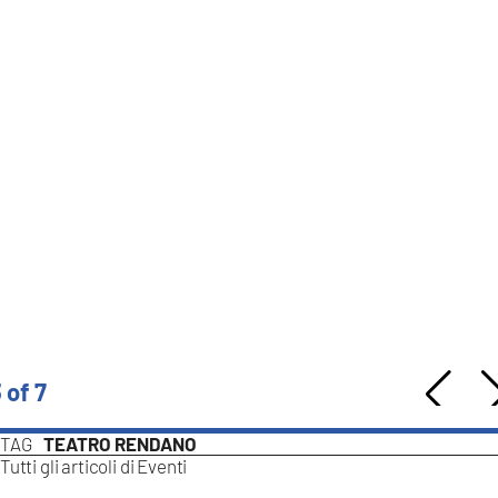
 of 7
TAG
TEATRO RENDANO
Tutti gli articoli di
Eventi