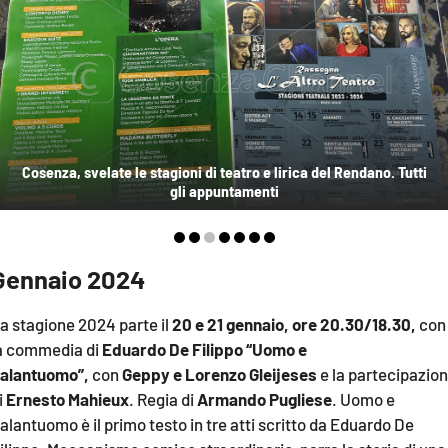
AMBIENTE
Streaming
LAC TV
LAC NETWORK
LAC ONAIR
Cosenza, svelate le stagioni di teatro e lirica del Rendano. Tutti
gli appuntamenti
LaC
Network
LACPLAY.IT
Gennaio 2024
LACTV.IT
a stagione 2024 parte il
20 e 21 gennaio,
ore 20.30/18.30,
con
LACONAIR.IT
a commedia di
Eduardo De Filippo “Uomo e
alantuomo”,
con
Geppy e Lorenzo Gleijeses
e la partecipazio
LACITYMAG.IT
i
Ernesto Mahieux
. Regia di
Armando Pugliese
. Uomo e
ILREGGINO.IT
alantuomo è il primo testo in tre atti scritto da Eduardo De