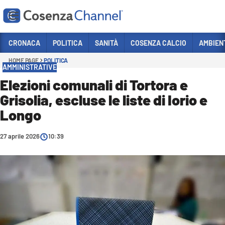
Vai
CRONACA
POLITICA
SANITÀ
COSENZA CALCIO
AMBIEN
HOME PAGE
POLITICA
Sezioni
AMMINISTRATIVE
CRONACA
Elezioni comunali di Tortora e
Grisolia, escluse le liste di Iorio e
POLITICA
Longo
COSENZA CALCIO
ECONOMIA E LAVORO
27 aprile 2026
10:39
ITALIA MONDO
SANITÀ
SPORT
CULTURA