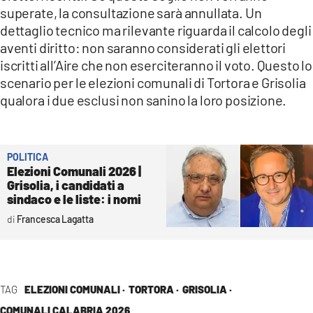
superate, la consultazione sarà annullata. Un
dettaglio tecnico ma rilevante riguarda il calcolo degli
aventi diritto: non saranno considerati gli elettori
iscritti all’Aire che non eserciteranno il voto. Questo lo
scenario per le elezioni comunali di Tortora e Grisolia
qualora i due esclusi non sanino la loro posizione.
POLITICA
Elezioni Comunali 2026 |
Grisolia, i candidati a
sindaco e le liste: i nomi
Francesca Lagatta
TAG
ELEZIONI COMUNALI ·
TORTORA ·
GRISOLIA ·
COMUNALI CALABRIA 2026