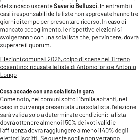
del sindaco uscente
Saverio Bellusci
. In entrambi i
casi i responsabili delle liste non approvate hanno tre
giorni di tempo per presentare ricorso. In caso di
mancato accoglimento, le rispettive elezioni si
svolgeranno con una sola lista che, per vincere, dovrà
superare il quorum.
Elezioni comunali 2026, colpo di scena nel Tirreno
cosentino: ricusate le liste di Antonio Iorio e Antonio
Longo
Cosa accade con una sola lista in gara
Come noto, nei comuni sotto i 15mila abitanti, nel
caso in cui venga presentata una sola lista, l’elezione
sarà valida solo a determinate condizioni: la lista
dovrà ottenere almeno il 50% dei voti validi e
l’affluenza dovrà raggiungere almeno il 40% degli
elettori iscritti. Se queste soglie non verranno