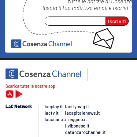
tutte le notizie di
Cosenza
lascia il tuo indirizzo email e iscriviti
Iscriviti
Scarica tutte le nostre app!
LaC Network
lacplay.it
lacitymag.it
lactv.it
lacapitalenews.it
laconair.it
ilreggino.it
ilvibonese.it
catanzarochannel.it