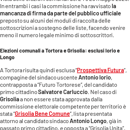
COSENZACHANNEL.IT
In entrambi i casi la commissione ha ravvisato
la
ILVIBONESE.IT
mancanza di firma da parte del pubblico ufficiale
preposto su alcuni dei moduli di raccolta delle
CATANZAROCHANNEL.IT
sottoscrizioni a sostegno delle liste, facendo venire
LACAPITALENEWS.IT
meno il numero legale minimo di sottoscrittori.
Elezioni comunali a Tortora e Grisolia: esclusi Iorio e
App
Longo
ANDROID
A Tortora risulta quindi esclusa “
Prospettiva Futura
”,
APPLE
compagine del sindaco uscente
Antonio Iorio
,
contrapposta a “Futuro Tortorese”, del candidato
primo cittadino
Salvatore Carluccio
. Nel caso di
Grisolia
a non essere stata approvata dalla
commissione elettorale competente per territorio è
stata “
Grisolia Bene Comune
”, lista presentata
attorno al candidato sindaco
Antonio Longo
, già in
passato primo cittadino, e opposta a “Grisolia Unita”,