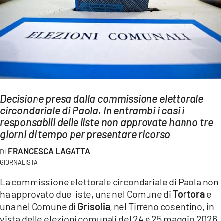
AMBIENTE
Streaming
LAC TV
LAC NETWORK
LAC ONAIR
Decisione presa dalla commissione elettorale
circondariale di Paola. In entrambi i casi i
LaC
Network
responsabili delle liste non approvate hanno tre
giorni di tempo per presentare ricorso
LACPLAY.IT
LACTV.IT
FRANCESCA LAGATTA
GIORNALISTA
LACONAIR.IT
La commissione elettorale circondariale di Paola non
LACITYMAG.IT
ha approvato due liste, una nel Comune di
Tortora
e
una nel Comune di
Grisolia
, nel Tirreno cosentino, in
ILREGGINO.IT
vista delle elezioni comunali del 24 e 25 maggio 2026.