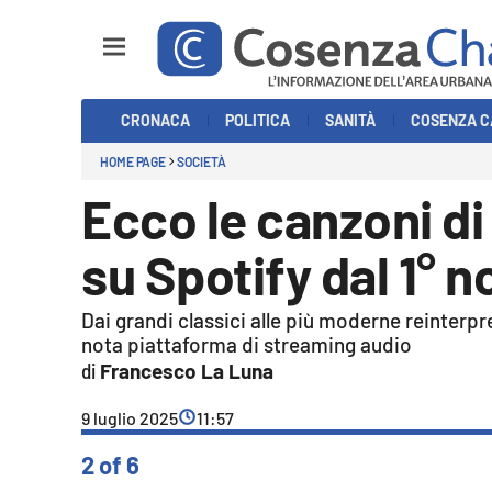
Sezioni
CRONACA
POLITICA
SANITÀ
COSENZA C
Cronaca
HOME PAGE
SOCIETÀ
Ecco le canzoni di
Politica
Cosenza Calcio
su Spotify dal 1° 
Economia e Lavoro
Dai grandi classici alle più moderne reinterpr
nota piattaforma di streaming audio
Italia Mondo
Francesco La Luna
Sanità
9 luglio 2025
11:57
2 of 6
Sport