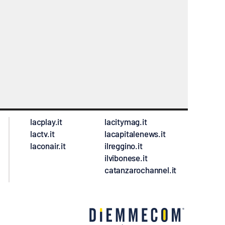
lacplay.it
lacitymag.it
lactv.it
lacapitalenews.it
laconair.it
ilreggino.it
ilvibonese.it
catanzarochannel.it