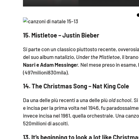
laconair.it
lacitymag.it
 dopo il
streaming
15. Mistletoe – Justin Bieber
ilreggino.it
cuno piace
Si parte con un classico piuttosto recente, ovverosi
e ne
cosenzachannel.it
del suo album natalizio,
Under the Mistletoe
, il bran
si un
Nasri e Adam Messinge
r. Nel mese preso in esame, 
ilvibonese.it
(497milioni830mila).
catanzarochannel.it
14. The Christmas Song – Nat King Cole
cembre le
lacapitalenews.it
Da una delle più recenti a una delle più
old school
. Si
e a qualche
e incisa per la prima volta nel 1946, fu paradossalme
alche
invece incisa nel 1961, quella orchestrale. Una canzo
App
520milioni di ascolti.
Android
13. It’s beginning to look a lot like Christ