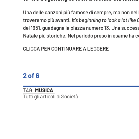
Apple
Una delle canzoni più famose di sempre, ma non nella
troveremo più avanti.
It’s beginning to look
a lot like
del 1951, guadagna la piazza numero 13. Una success
Natale più storiche. Nel periodo preso in esame ha co
Vai
CLICCA PER CONTINUARE A LEGGERE
2 of 6
TAG
MUSICA
Tutti gli articoli di
Società