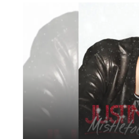
Cultura
Ambiente
Streaming
LaC TV
Lac Network
LaC OnAir
LaC
Network
lacplay.it
lactv.it