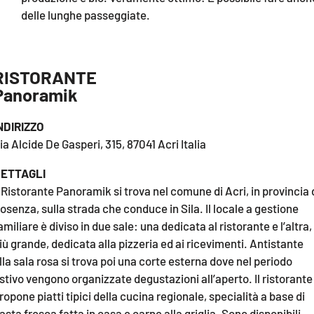
delle lunghe passeggiate.
RISTORANTE
Panoramik
NDIRIZZO
ia Alcide De Gasperi, 315, 87041 Acri Italia
ETTAGLI
l Ristorante Panoramik si trova nel comune di Acri, in provincia 
osenza, sulla strada che conduce in Sila. Il locale a gestione
amiliare è diviso in due sale: una dedicata al ristorante e l’altra,
iù grande, dedicata alla pizzeria ed ai ricevimenti. Antistante
lla sala rosa si trova poi una corte esterna dove nel periodo
stivo vengono organizzate degustazioni all’aperto. Il ristorante
ropone piatti tipici della cucina regionale, specialità a base di
asta fresca fatta in casa e carne alla griglia. Sono disponibili