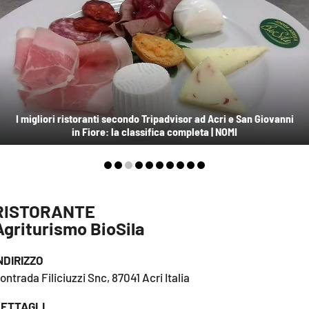
AMBIENTE
Streaming
LAC TV
LAC NETWORK
LAC ONAIR
I migliori ristoranti secondo Tripadvisor ad Acri e San Giovanni
in Fiore: la classifica completa | NOMI
LaC
Network
LACPLAY.IT
RISTORANTE
LACTV.IT
Agriturismo BioSila
LACONAIR.IT
NDIRIZZO
LACITYMAG.IT
ontrada Filiciuzzi Snc, 87041 Acri Italia
ILREGGINO.IT
ETTAGLI