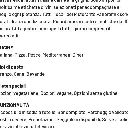
oltissime etichette di vini selezionati per accompagnare al
eglio ogni pietanza. Tutti i locali del Ristorante Panoramik son
otati di aria condizionata. Ricordiamo ai nostri clienti che dal 1
uglio al 30 agosto siamo aperti tutti i giorni compreso il
ercoledì.
UCINE
taliana, Pizza, Pesce, Mediterranea, Diner
ipi di pasto
ranzo, Cena, Bevande
iete speciali
pzioni vegetariane, Opzioni vegane, Opzioni senza glutine
UNZIONALITÀ
ccessibile in sedia a rotelle, Bar completo, Parcheggio validato
osti a sedere, Prenotazioni, Seggioloni disponibili, Serve alcolic
ervizio al tavolo, Televisore