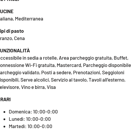
COSENZACHANNEL.IT
UCINE
ILVIBONESE.IT
taliana, Mediterranea
CATANZAROCHANNEL.IT
ipi di pasto
LACAPITALENEWS.IT
ranzo, Cena
UNZIONALITÀ
App
ccessibile in sedia a rotelle, Area parcheggio gratuita, Buffet,
ANDROID
onnessione Wi-Fi gratuita, Mastercard, Parcheggio disponibile
APPLE
archeggio validato, Posti a sedere, Prenotazioni, Seggioloni
isponibili, Serve alcolici, Servizio al tavolo, Tavoli all’esterno,
elevisore, Vino e birra, Visa
RARI
Domenica: 10:00-0:00
Lunedì: 10:00-0:00
Martedì: 10:00-0:00