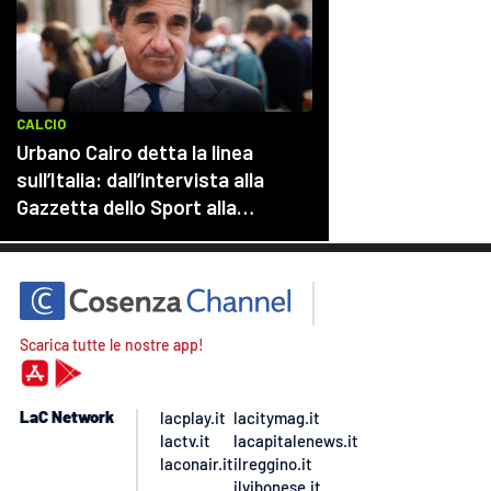
Scarica tutte le nostre app!
LaC Network
lacplay.it
lacitymag.it
lactv.it
lacapitalenews.it
laconair.it
ilreggino.it
ilvibonese.it