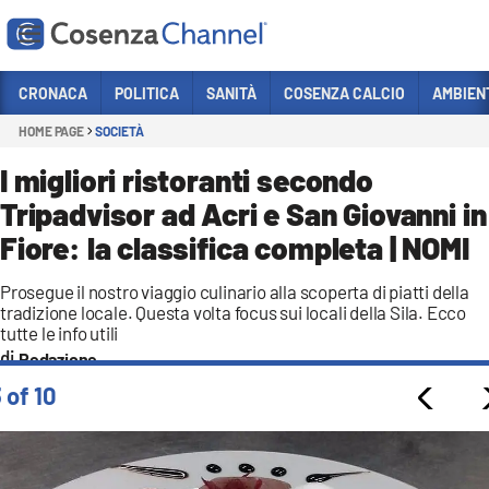
Vai
CRONACA
POLITICA
SANITÀ
COSENZA CALCIO
AMBIEN
HOME PAGE
SOCIETÀ
Sezioni
CRONACA
I migliori ristoranti secondo
Tripadvisor ad Acri e San Giovanni in
POLITICA
Fiore: la classifica completa | NOMI
COSENZA CALCIO
ECONOMIA E LAVORO
Prosegue il nostro viaggio culinario alla scoperta di piatti della
tradizione locale. Questa volta focus sui locali della Sila. Ecco
ITALIA MONDO
tutte le info utili
Redazione
SANITÀ
 of 10
SPORT
CULTURA