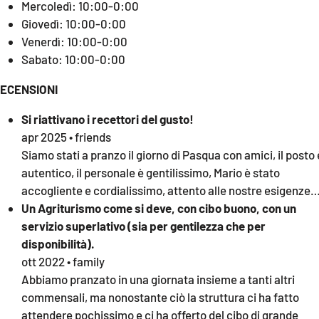
Mercoledì: 10:00-0:00
Giovedì: 10:00-0:00
Venerdì: 10:00-0:00
Sabato: 10:00-0:00
ECENSIONI
Si riattivano i recettori del gusto!
apr 2025 • friends
Siamo stati a pranzo il giorno di Pasqua con amici, il posto 
autentico, il personale è gentilissimo, Mario è stato
accogliente e cordialissimo, attento alle nostre esigenze
Un Agriturismo come si deve, con cibo buono, con un
servizio superlativo (sia per gentilezza che per
disponibilità).
ott 2022 • family
Abbiamo pranzato in una giornata insieme a tanti altri
commensali, ma nonostante ciò la struttura ci ha fatto
attendere pochissimo e ci ha offerto del cibo di grande