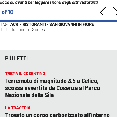
licca su avanti per leggere i nomi degli altri ristoranti
 of 10
TAG
ACRI ·
RISTORANTI ·
SAN GIOVANNI IN FIORE
Tutti gli articoli di
Società
PIÙ LETTI
TREMA IL COSENTINO
Terremoto di magnitudo 3.5 a Celico,
scossa avvertita da Cosenza al Parco
Nazionale della Sila
LA TRAGEDIA
Trovato un corpo carbonizzato all’interno