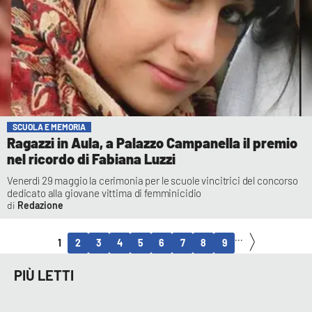
SCUOLA E MEMORIA
Ragazzi in Aula, a Palazzo Campanella il premio
nel ricordo di Fabiana Luzzi
Venerdì 29 maggio la cerimonia per le scuole vincitrici del concorso
dedicato alla giovane vittima di femminicidio
Redazione
...
1
2
3
4
5
6
7
8
9
PIÙ LETTI