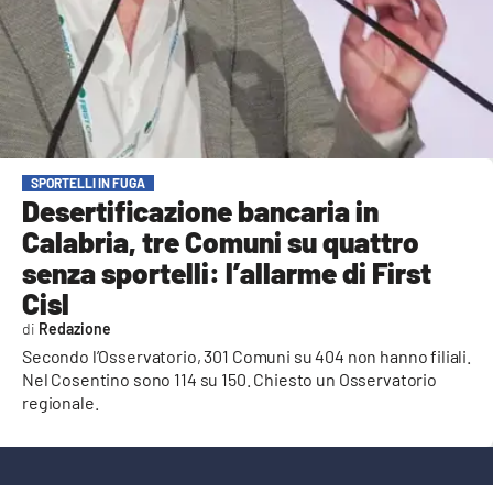
AMBIENTE
Streaming
LAC TV
LAC NETWORK
LAC ONAIR
SPORTELLI IN FUGA
Desertificazione bancaria in
Calabria, tre Comuni su quattro
LaC
Network
senza sportelli: l’allarme di First
LACPLAY.IT
Cisl
Redazione
LACTV.IT
Secondo l’Osservatorio, 301 Comuni su 404 non hanno filiali.
LACONAIR.IT
Nel Cosentino sono 114 su 150. Chiesto un Osservatorio
regionale.
LACITYMAG.IT
ILREGGINO.IT