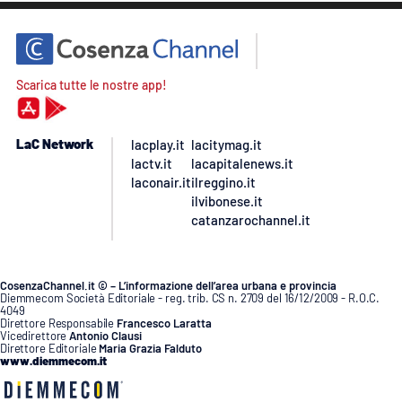
Scarica tutte le nostre app!
LaC Network
lacplay.it
lacitymag.it
lactv.it
lacapitalenews.it
laconair.it
ilreggino.it
ilvibonese.it
catanzarochannel.it
CosenzaChannel.it © – L’informazione dell’area urbana e provincia
Diemmecom Società Editoriale - reg. trib. CS n. 2709 del 16/12/2009 - R.O.C.
4049
Direttore Responsabile
Francesco Laratta
Vicedirettore
Antonio Clausi
Direttore Editoriale
Maria Grazia Falduto
www.diemmecom.it