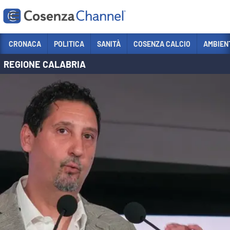
Vai
CRONACA
POLITICA
SANITÀ
COSENZA CALCIO
AMBIEN
REGIONE CALABRIA
Sezioni
CRONACA
POLITICA
COSENZA CALCIO
ECONOMIA E LAVORO
ITALIA MONDO
SANITÀ
SPORT
CULTURA