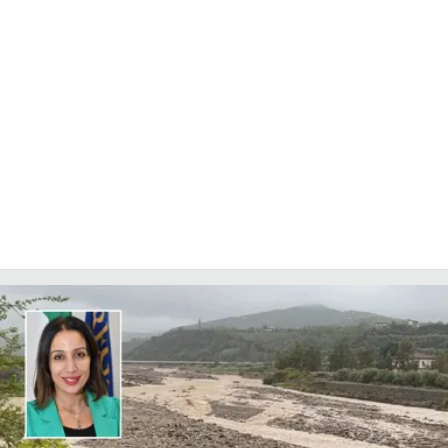
COSENZACHANNEL.IT
ILVIBONESE.IT
CATANZAROCHANNEL.IT
LACAPITALENEWS.IT
App
ANDROID
APPLE