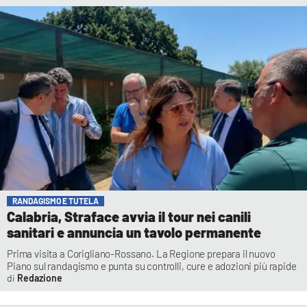
RANDAGISMO E TUTELA
Calabria, Straface avvia il tour nei canili
sanitari e annuncia un tavolo permanente
Prima visita a Corigliano-Rossano. La Regione prepara il nuovo
Piano sul randagismo e punta su controlli, cure e adozioni più rapide
Redazione