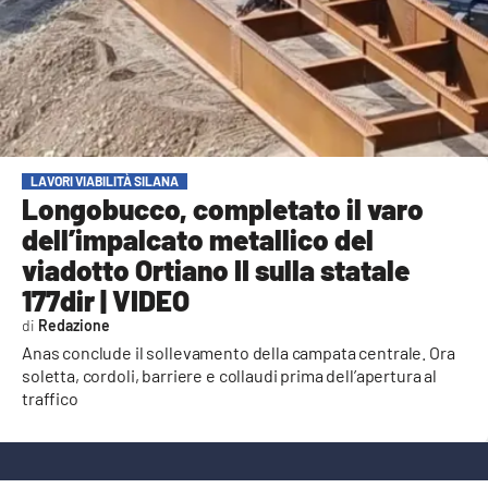
AMBIENTE
Streaming
LAC TV
LAC NETWORK
LAC ONAIR
LAVORI VIABILITÀ SILANA
Longobucco, completato il varo
dell’impalcato metallico del
LaC
Network
viadotto Ortiano II sulla statale
LACPLAY.IT
177dir | VIDEO
Redazione
LACTV.IT
Anas conclude il sollevamento della campata centrale. Ora
LACONAIR.IT
soletta, cordoli, barriere e collaudi prima dell’apertura al
traffico
LACITYMAG.IT
ILREGGINO.IT