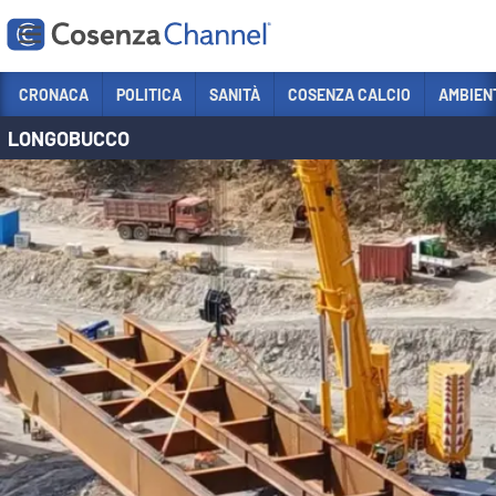
Vai
CRONACA
POLITICA
SANITÀ
COSENZA CALCIO
AMBIEN
LONGOBUCCO
Sezioni
CRONACA
POLITICA
COSENZA CALCIO
ECONOMIA E LAVORO
ITALIA MONDO
SANITÀ
SPORT
CULTURA