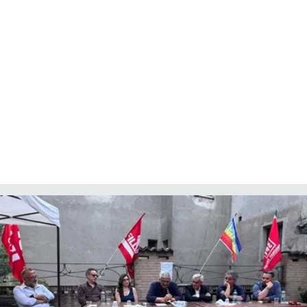
COSENZACHANNEL.IT
ILVIBONESE.IT
CATANZAROCHANNEL.IT
LACAPITALENEWS.IT
App
ANDROID
APPLE