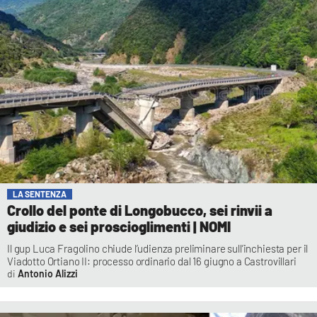
LA SENTENZA
Crollo del ponte di Longobucco, sei rinvii a
giudizio e sei proscioglimenti | NOMI
Il gup Luca Fragolino chiude l’udienza preliminare sull’inchiesta per il
Viadotto Ortiano II: processo ordinario dal 16 giugno a Castrovillari
Antonio Alizzi