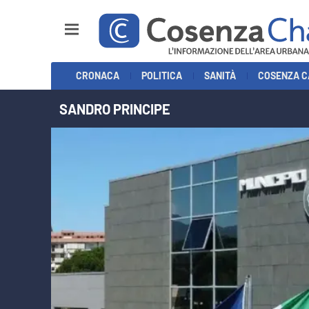
Sezioni
CRONACA
POLITICA
SANITÀ
COSENZA C
Cronaca
SANDRO PRINCIPE
Politica
Cosenza Calcio
Economia e Lavoro
Italia Mondo
Sanità
Sport