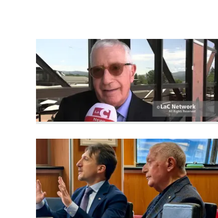
laconair.it
lacitymag.it
ilreggino.it
cosenzachannel.it
ilvibonese.it
catanzarochannel.it
lacapitalenews.it
App
Android