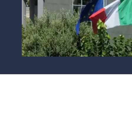
Cultura
Ambiente
Streaming
LaC TV
Lac Network
LaC OnAir
LaC
Network
lacplay.it
lactv.it