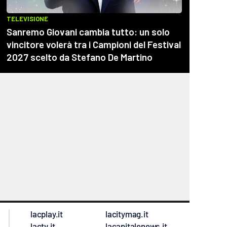
lacplay.it
lacitymag.it
lactv.it
lacapitalenews.it