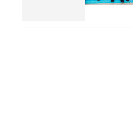
Cultura
Ambiente
Streaming
LaC TV
Lac Network
LaC OnAir
LaC
Network
lacplay.it
lactv.it