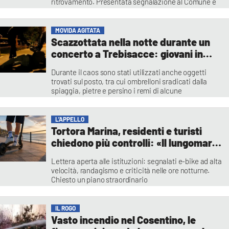
ritrovamento. Presentata segnalazione al Comune e
alle Forze dell'Ordine: chiesti sopralluogo, bonifica
dell'area e verifica su eventuali interventi di
derattizzazione
MOVIDA AGITATA
Rocco Sicoli
Scazzottata nella notte durante un
concerto a Trebisacce: giovani in
fuga anche in mare
Durante il caos sono stati utilizzati anche oggetti
trovati sul posto, tra cui ombrelloni sradicati dalla
spiaggia, pietre e persino i remi di alcune
imbarcazioni presenti sulla battigia
Redazione
L’APPELLO
Tortora Marina, residenti e turisti
chiedono più controlli: «Il lungomare
torni sicuro»
Lettera aperta alle istituzioni: segnalati e-bike ad alta
velocità, randagismo e criticità nelle ore notturne.
Chiesto un piano straordinario
Francesca Lagatta
IL ROGO
Vasto incendio nel Cosentino, le