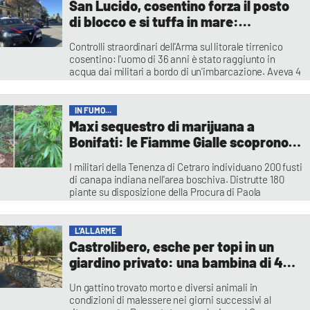
San Lucido, cosentino forza il posto
di blocco e si tuffa in mare:
arrestato. Aveva droga con sé
Controlli straordinari dell'Arma sul litorale tirrenico
cosentino: l'uomo di 36 anni è stato raggiunto in
acqua dai militari a bordo di un'imbarcazione. Aveva 4
grammi di cocaina e 18 di hashish
Redazione
IN FUMO...
Maxi sequestro di marijuana a
Bonifati: le Fiamme Gialle scoprono
una coltivazione da 500mila euro |
I militari della Tenenza di Cetraro individuano 200 fusti
VIDEO
di canapa indiana nell'area boschiva. Distrutte 180
piante su disposizione della Procura di Paola
Redazione
L’ALLARME
Castrolibero, esche per topi in un
giardino privato: una bambina di 4
anni rischia il contatto con il veleno
Un gattino trovato morto e diversi animali in
condizioni di malessere nei giorni successivi al