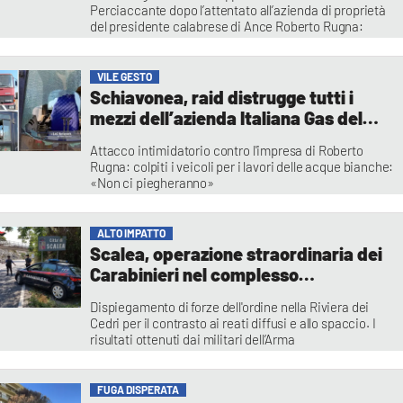
guardia»
Perciaccante dopo l’attentato all’azienda di proprietà
del presidente calabrese di Ance Roberto Rugna:
«Fronteggiare le pesanti ingerenze della malavita
organizzata nei confronti delle attività economiche»
Redazione
VILE GESTO
Schiavonea, raid distrugge tutti i
mezzi dell’azienda Italiana Gas del
presidente di Ance Calabria | FOTO
Attacco intimidatorio contro l'impresa di Roberto
Rugna: colpiti i veicoli per i lavori delle acque bianche:
«Non ci piegheranno»
Redazione
ALTO IMPATTO
Scalea, operazione straordinaria dei
Carabinieri nel complesso
residenziale Parco Pantano
Dispiegamento di forze dell'ordine nella Riviera dei
Cedri per il contrasto ai reati diffusi e allo spaccio. I
risultati ottenuti dai militari dell’Arma
Redazione
FUGA DISPERATA