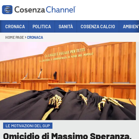
Vai
CRONACA
POLITICA
SANITÀ
COSENZA CALCIO
AMBIEN
HOME PAGE
CRONACA
Sezioni
CRONACA
POLITICA
COSENZA CALCIO
ECONOMIA E LAVORO
ITALIA MONDO
SANITÀ
SPORT
LE MOTIVAZIONI DEL GUP
CULTURA
Omicidio di Massimo Speranza,