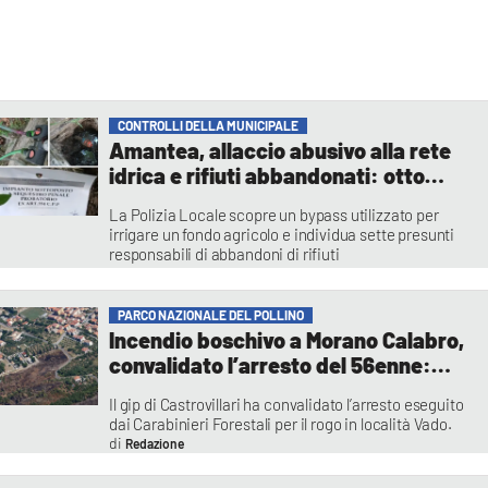
CONTROLLI DELLA MUNICIPALE
Amantea, allaccio abusivo alla rete
idrica e rifiuti abbandonati: otto
persone denunciate
La Polizia Locale scopre un bypass utilizzato per
irrigare un fondo agricolo e individua sette presunti
responsabili di abbandoni di rifiuti
Redazione
PARCO NAZIONALE DEL POLLINO
Incendio boschivo a Morano Calabro,
convalidato l’arresto del 56enne:
resta in carcere
Il gip di Castrovillari ha convalidato l’arresto eseguito
dai Carabinieri Forestali per il rogo in località Vado.
Redazione