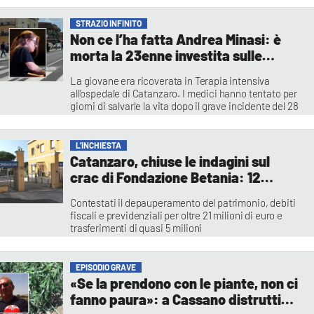
Redazione
STRAZIO INFINITO
Non ce l’ha fatta Andrea Minasi: è
morta la 23enne investita sulle
strisce a Vibo, donati gli organi
La giovane era ricoverata in Terapia intensiva
all’ospedale di Catanzaro. I medici hanno tentato per
giorni di salvarle la vita dopo il grave incidente del 28
luglio. Profondo cordoglio in città
Cristina Iannuzzi
L’INCHIESTA
Catanzaro, chiuse le indagini sul
crac di Fondazione Betania: 12
indagati per bancarotta, dissesto e
Contestati il depauperamento del patrimonio, debiti
autoriciclaggio - NOMI
fiscali e previdenziali per oltre 21 milioni di euro e
trasferimenti di quasi 5 milioni
Alessia Truzzolillo
EPISODIO GRAVE
«Se la prendono con le piante, non ci
fanno paura»: a Cassano distrutti