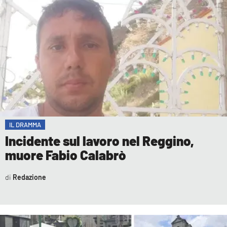
COSENZACHANNEL.IT
ILVIBONESE.IT
CATANZAROCHANNEL.IT
LACAPITALENEWS.IT
App
ANDROID
APPLE
IL DRAMMA
Incidente sul lavoro nel Reggino,
muore Fabio Calabrò
Redazione