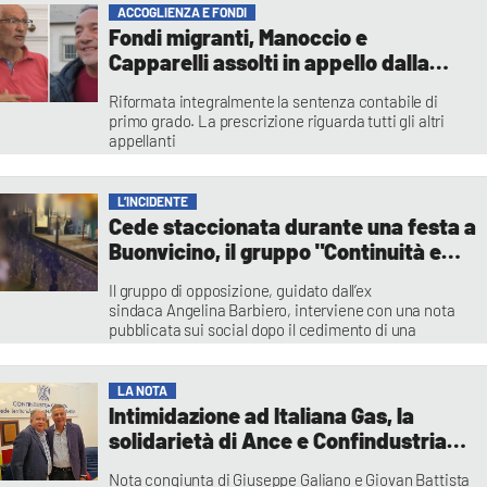
ACCOGLIENZA E FONDI
Fondi migranti, Manoccio e
Capparelli assolti in appello dalla
Corte dei Conti. C’è anche Lucano |
Riformata integralmente la sentenza contabile di
NOMI
primo grado. La prescrizione riguarda tutti gli altri
appellanti
Redazione
L’INCIDENTE
Cede staccionata durante una festa a
Buonvicino, il gruppo "Continuità e
Futuro 2.0": «Fare piena luce
Il gruppo di opposizione, guidato dall’ex
sull'incidente»
sindaca Angelina Barbiero, interviene con una nota
pubblicata sui social dopo il cedimento di una
staccionata durante i festeggiamenti della Madonna
della Neve. Espressa vicinanza ai feriti, la richiesta
è di fare piena luce sull'accaduto e di accertare
LA NOTA
eventuali responsabilità
Intimidazione ad Italiana Gas, la
Francesca Lagatta
solidarietà di Ance e Confindustria
Cosenza: «Lo Stato non abbassi la
Nota congiunta di Giuseppe Galiano e Giovan Battista