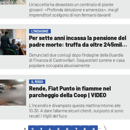
cento aranci ma la famiglia Federico
Un’accetta ha devastato un centinaio di piante
non si arrende
giovani: «Profonda delusione e amarezza», ma gli
imprenditori scelgono di non fermarsi davanti
all’intimidazione. Intanto proseguono le indagini dei
carabinieri
Franco Sangiovanni
L’INDAGINE
Per sette anni incassa la pensione del
padre morto: truffa da oltre 245mila
euro all'INPS
Denunciati due coniugi dopo l'indagine della Guardia
di Finanza di Castrovillari. Sequestrati somme e casa
popolare occupata abusivamente
Redazione
IL ROGO
Rende, Fiat Punto in fiamme nel
parcheggio della Coop | VIDEO
L’incendio è divampato questa mattina intorno alle
10.30. A dare l’allarme alcuni clienti, sul posto si sono
recati i Vigili del fuco
Francesco Tricoli
...
1
2
3
4
5
6
7
8
9