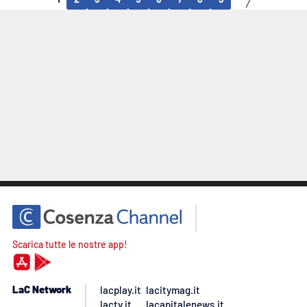
Scarica tutte le nostre app!
LaC Network
lacplay.it
lacitymag.it
lactv.it
lacapitalenews.it