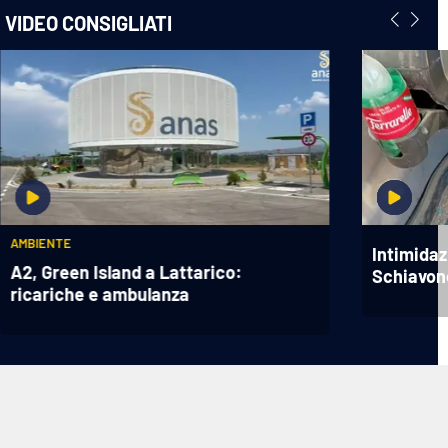
VIDEO CONSIGLIATI
AMBIENTE
Intimidaz
A2, Green Island a Lattarico:
Schiavon
ricariche e ambulanza