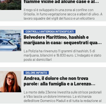
fiamme vicine ad alcune case e al
cimitero di di Santa Maria del Cedro
Il rogo si è sviluppato in una zona al confine con
Grisolia, in fumo vegetazione secca e alberi di ulivo. A
lavoro squadre dei vigili del fuoco e un elicottero
Redazione Cronaca
CONTROLLI ANTIDROGA INTENSIFICATI
Belvedere Marittimo, hashish e
marijuana in casa: sequestrati quasi
20mila euro, un arresto
La Polizia ha rinvenuto 11 grammi di hashish, 5 di
marijuana, bilancini e 19.830 euro. L’indagato è stato
posto ai domiciliari
Redazione
DOLORE INFINITO
Andrea, il dolore che non trova
parole: alla famiglia e a Lorenzo
l’abbraccio del network LaC
La morte della 23enne investita sulle strisce pedonali
a Vibo lascia un dolore immenso. La vicinanza
dell’editore Domenico Maduli e di tutta la redazione al
nostro collega e ai familiari