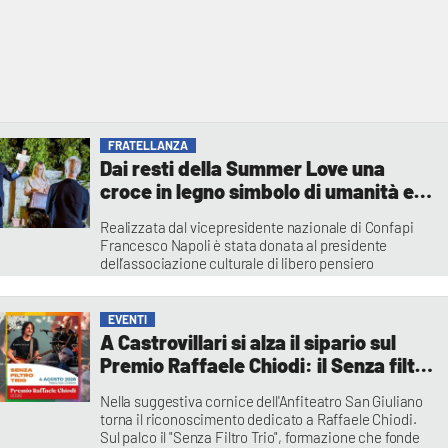
FRATELLANZA
Dai resti della Summer Love una
croce in legno simbolo di umanità e
speranza
Realizzata dal vicepresidente nazionale di Confapi
Francesco Napoli è stata donata al presidente
dell’associazione culturale di libero pensiero
Fiumefreddo nel cuore durante la seconda edizione
del Concerto per la Pace per le vittime del mare
Salvatore Bruno
EVENTI
A Castrovillari si alza il sipario sul
Premio Raffaele Chiodi: il Senza filtro
trio inaugura il Festival dei Quartieri
Nella suggestiva cornice dell'Anfiteatro San Giuliano
torna il riconoscimento dedicato a Raffaele Chiodi.
Sul palco il "Senza Filtro Trio", formazione che fonde