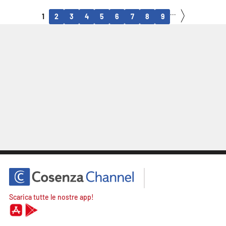
oggi sorprendentemente sottovalutata
Ernesto Mastroianni
...
1
2
3
4
5
6
7
8
9
Scarica tutte le nostre app!