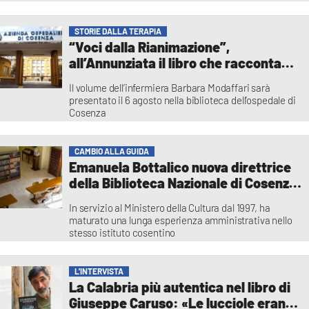
musica colta e sonorità contemporanee in un
omaggio all'eredità del maestro
Redazione
STORIE DALLA TERAPIA
“Voci dalla Rianimazione”,
all’Annunziata il libro che racconta
cura e rinascita dopo il botulismo
Il volume dell’infermiera Barbara Modaffari sarà
presentato il 6 agosto nella biblioteca dell’ospedale di
Cosenza
Redazione
CAMBIO ALLA GUIDA
Emanuela Bottalico nuova direttrice
della Biblioteca Nazionale di Cosenza:
subentra ad Adele Bonofiglio
In servizio al Ministero della Cultura dal 1997, ha
maturato una lunga esperienza amministrativa nello
stesso istituto cosentino
Redazione
L’INTERVISTA
La Calabria più autentica nel libro di
Giuseppe Caruso: «Le lucciole erano