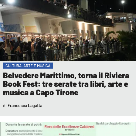
COSENZACHANNEL.IT
ILVIBONESE.IT
CATANZAROCHANNEL.IT
LACAPITALENEWS.IT
App
ANDROID
CULTURA, ARTE E MUSICA
APPLE
Belvedere Marittimo, torna il Riviera
Book Fest: tre serate tra libri, arte e
musica a Capo Tirone
Francesca Lagatta