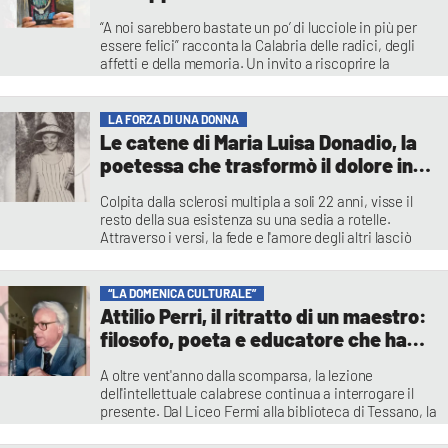
la nostra luce, bastava poco per
“A noi sarebbero bastate un po’ di lucciole in più per
essere felici»
essere felici” racconta la Calabria delle radici, degli
affetti e della memoria. Un invito a riscoprire la
bellezza delle cose semplici
Battista Bruno
LA FORZA DI UNA DONNA
Le catene di Maria Luisa Donadio, la
poetessa che trasformò il dolore in
speranza e la malattia in
Colpita dalla sclerosi multipla a soli 22 anni, visse il
testimonianza
resto della sua esistenza su una sedia a rotelle.
Attraverso i versi, la fede e l'amore degli altri lasciò
un'eredità di coraggio che continua a parlare ancora
oggi
Nuccia Benvenuto
“LA DOMENICA CULTURALE”
Attilio Perri, il ritratto di un maestro:
filosofo, poeta e educatore che ha
fatto della cultura un servizio
A oltre vent'anno dalla scomparsa, la lezione
pubblico a Cosenza
dell'intellettuale calabrese continua a interrogare il
presente. Dal Liceo Fermi alla biblioteca di Tessano, la
sua visione del sapere come strumento di
emancipazione e riscatto civile