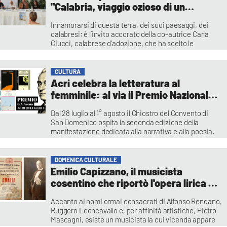
"Calabria, viaggio ozioso di un
Flâneur, anzi due...”
Innamorarsi di questa terra, dei suoi paesaggi, dei
calabresi: è l’invito accorato della co-autrice Carla
Ciucci, calabrese d’adozione, che ha scelto le
emozioni che prova per i calabresi come leva per le
pagine in cui le storie di donne e uomini, di giovani e
anziani, di emigrati e residenti creano un connubio tra
CULTURA
favola e realtà
Acri celebra la letteratura al
Francesca Lagatta
femminile: al via il Premio Nazionale
“A. Arena”
Dal 28 luglio al 1° agosto il Chiostro del Convento di
San Domenico ospita la seconda edizione della
manifestazione dedicata alla narrativa e alla poesia.
Tema dell'edizione 2026 è Il mondo salvato dalle
donne, un omaggio alla scrittura femminile calabrese
ispirato all'opera di Elsa Morante
DOMENICA CULTURALE
Redazione
Emilio Capizzano, il musicista
cosentino che riportò l'opera lirica a
Cosenza e conquistò il mondo
Accanto ai nomi ormai consacrati di Alfonso Rendano,
Ruggero Leoncavallo e, per affinità artistiche, Pietro
Mascagni, esiste un musicista la cui vicenda appare