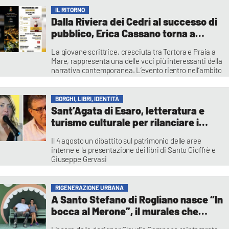
Ernesto Mastroianni
IL RITORNO
Dalla Riviera dei Cedri al successo di
pubblico, Erica Cassano torna a
Scalea con il romanzo “Duramadre”
La giovane scrittrice, cresciuta tra Tortora e Praia a
Mare, rappresenta una delle voci più interessanti della
narrativa contemporanea. L’evento rientro nell’ambito
della rassegna "Visioni d'Autore – Scalea Cultura",
promossa dall’assessore Annalisa Alfano
Francesca Lagatta
BORGHI, LIBRI, IDENTITÀ
Sant’Agata di Esaro, letteratura e
turismo culturale per rilanciare i
borghi calabresi
Il 4 agosto un dibattito sul patrimonio delle aree
interne e la presentazione dei libri di Santo Gioffrè e
Giuseppe Gervasi
Redazione
RIGENERAZIONE URBANA
A Santo Stefano di Rogliano nasce “In
bocca al Merone”, il murales che
trasforma la memoria in