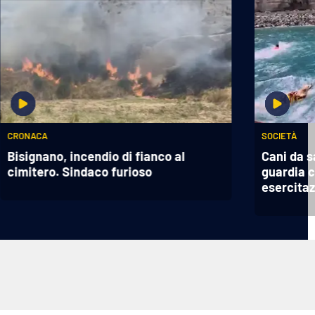
CRONACA
SOCIETÀ
Bisignano, incendio di fianco al
Cani da s
cimitero. Sindaco furioso
guardia c
esercitaz