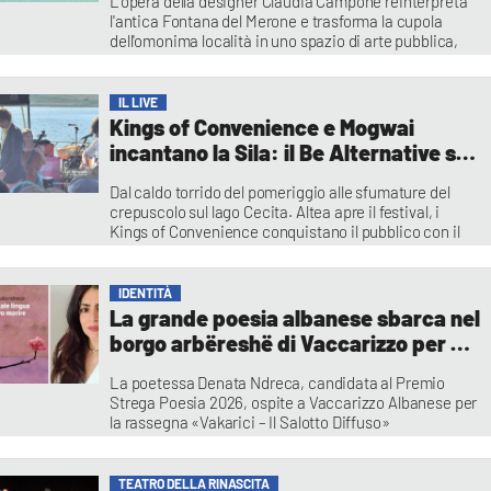
L'opera della designer Claudia Campone reinterpreta
un'esperienza
l'antica Fontana del Merone e trasforma la cupola
dell'omonima località in uno spazio di arte pubblica,
incontro e partecipazione
Franco Laratta
IL LIVE
Kings of Convenience e Mogwai
incantano la Sila: il Be Alternative si
apre tra folk, post-rock e un
Dal caldo torrido del pomeriggio alle sfumature del
tramonto da cartolina
crepuscolo sul lago Cecita. Altea apre il festival, i
Kings of Convenience conquistano il pubblico con il
loro folk essenziale, poi i Mogwai trasformano il
tramonto in uno spettacolo sonoro
Alessia Principe
IDENTITÀ
La grande poesia albanese sbarca nel
borgo arbëreshë di Vaccarizzo per un
evento imperdibile
La poetessa Denata Ndreca, candidata al Premio
Strega Poesia 2026, ospite a Vaccarizzo Albanese per
la rassegna «Vakarici – Il Salotto Diffuso»
Redazione
TEATRO DELLA RINASCITA