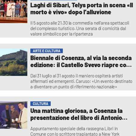
Laghi di Sibari, Telys porta in scena «Il
morto è vivo» dopo l’alluvione
Il 5 agosto alle 21.30 la commedia nell’area spettacoli
del complesso turistico. Una serata di comicità dal
valore simbolico per la ripartenza
Redazione
ARTE E CULTURA
Biennale di Cosenza, al via la seconda
edizione: il Castello Svevo riapre con
un mese di mostre
Dal 31 luglio al 31 agosto il maniero ospiterà artisti
affermati ed emergenti. Caruso: «Un evento destinato
a diventare un punto di riferimento nazionale»
Redazione
CULTURA
Una mattina gloriosa, a Cosenza la
presentazione del libro di Antonio
Monda
Appuntamento speciale della rassegna Libri in
Comune con lo scrittore trapiantato a New York