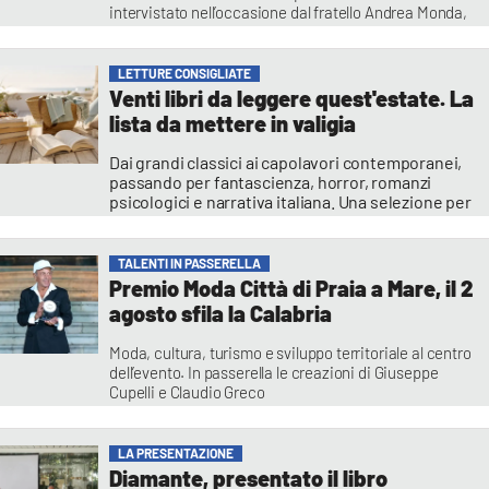
intervistato nell’occasione dal fratello Andrea Monda,
direttore dell’Osservatore Romano
Salvatore Bruno
LETTURE CONSIGLIATE
Venti libri da leggere quest'estate. La
lista da mettere in valigia
Dai grandi classici ai capolavori contemporanei,
passando per fantascienza, horror, romanzi
psicologici e narrativa italiana. Una selezione per
chi cerca storie destinate a rimanere nella
memoria molto tempo dopo aver voltato l'ultima
pagina
TALENTI IN PASSERELLA
Alessia Principe
Premio Moda Città di Praia a Mare, il 2
agosto sfila la Calabria
Moda, cultura, turismo e sviluppo territoriale al centro
dell’evento. In passerella le creazioni di Giuseppe
Cupelli e Claudio Greco
Redazione
LA PRESENTAZIONE
Diamante, presentato il libro