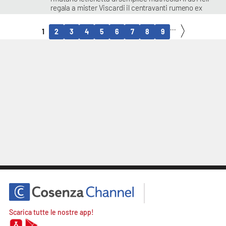
regala a mister Viscardi il centravanti rumeno ex
Vibonese e Vigor Lamezia
Vincenzo Primerano
...
1
2
3
4
5
6
7
8
9
Scarica tutte le nostre app!