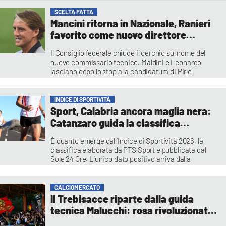
Vincenzo Primerano
SCELTA FATTA
Mancini ritorna in Nazionale, Ranieri
favorito come nuovo direttore
tecnico
Il Consiglio federale chiude il cerchio sul nome del
nuovo commissario tecnico. Maldini e Leonardo
lasciano dopo lo stop alla candidatura di Pirlo
Redazione
INDICE DI SPORTIVITÀ
Sport, Calabria ancora maglia nera:
Catanzaro guida la classifica
regionale (ma è all’86esimo posto)
È quanto emerge dall’Indice di Sportività 2026, la
classifica elaborata da PTS Sport e pubblicata dal
Sole 24 Ore. L’unico dato positivo arriva dalla
formazione sportiva, con il secondo posto nazionale
del capoluogo
Melania Neri
CALCIOMERCATO
Il Trebisacce riparte dalla guida
tecnica Malucchi: rosa rivoluzionata
per l'Eccellenza 2026/27