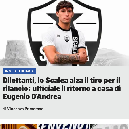
COSENZACHANNEL.IT
ILVIBONESE.IT
CATANZAROCHANNEL.IT
LACAPITALENEWS.IT
App
ANDROID
APPLE
INNESTO DI CASA
Dilettanti, lo Scalea alza il tiro per il
rilancio: ufficiale il ritorno a casa di
Eugenio D'Andrea
Vincenzo Primerano