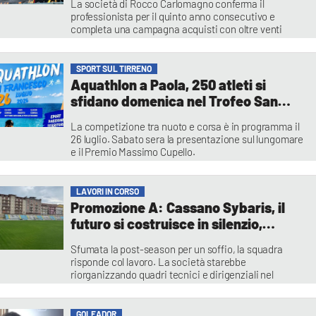
La società di Rocco Carlomagno conferma il
professionista per il quinto anno consecutivo e
completa una campagna acquisti con oltre venti
innesti tra conferme e nuovi arrivi in vista del
prossimo campionato
Franco Sangiovanni
SPORT SUL TIRRENO
Aquathlon a Paola, 250 atleti si
sfidano domenica nel Trofeo San
Francesco
La competizione tra nuoto e corsa è in programma il
26 luglio. Sabato sera la presentazione sul lungomare
e il Premio Massimo Cupello.
Redazione
LAVORI IN CORSO
Promozione A: Cassano Sybaris, il
futuro si costruisce in silenzio,
mattoni nuovi per la risalita
Sfumata la post-season per un soffio, la squadra
risponde col lavoro. La società starebbe
riorganizzando quadri tecnici e dirigenziali nel
massimo riserbo, tra indiscrezioni e ambizioni
Franco Sangiovanni
GOLEADOR