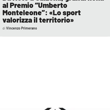
AMBIENTE
al Premio “Umberto
Monteleone”: «Lo sport
Streaming
valorizza il territorio»
LAC TV
Vincenzo Primerano
LAC NETWORK
LAC ONAIR
LaC
Network
LACPLAY.IT
LACTV.IT
LACONAIR.IT
LACITYMAG.IT
ILREGGINO.IT