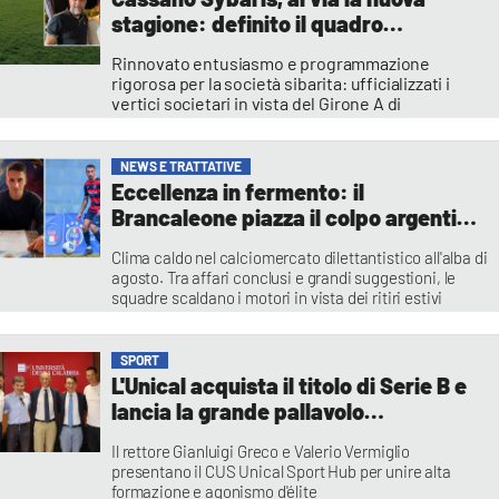
stagione: definito il quadro
dirigenziale per la Promozione
Rinnovato entusiasmo e programmazione
rigorosa per la società sibarita: ufficializzati i
vertici societari in vista del Girone A di
Promozione Calabrese. Curatelo affianca
Azzolino alla guida.
Franco Sangiovanni
NEWS E TRATTATIVE
Eccellenza in fermento: il
Brancaleone piazza il colpo argentino
Rotela, la Rossanese punta Boscaglia
Clima caldo nel calciomercato dilettantistico all'alba di
agosto. Tra affari conclusi e grandi suggestioni, le
squadre scaldano i motori in vista dei ritiri estivi
Vincenzo Primerano
SPORT
L'Unical acquista il titolo di Serie B e
lancia la grande pallavolo
universitaria d'élite
Il rettore Gianluigi Greco e Valerio Vermiglio
presentano il CUS Unical Sport Hub per unire alta
formazione e agonismo d'élite