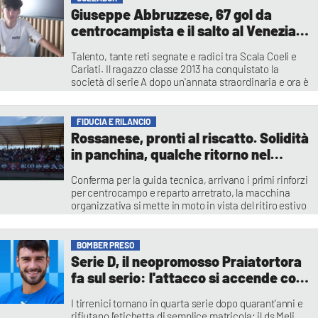
Giuseppe Abbruzzese, 67 gol da
centrocampista e il salto al Venezia
FC: il sogno del giovane talento
Talento, tante reti segnate e radici tra Scala Coeli e
calabrese
Cariati. Il ragazzo classe 2013 ha conquistato la
società di serie A dopo un'annata straordinaria e ora è
pronto a misurarsi con il campionato Under 14 Pro
Redazione Sport
FIDUCIA E RILANCIO
Rossanese, pronti al riscatto. Solidità
in panchina, qualche ritorno nel
settore tecnico e nuovi volti in campo
Conferma per la guida tecnica, arrivano i primi rinforzi
per centrocampo e reparto arretrato, la macchina
organizzativa si mette in moto in vista del ritiro estivo
Franco Sangiovanni
BOMBER PRESO
Serie D, il neopromosso Praiatortora
fa sul serio: l'attacco si accende con
l'arrivo di Virgil Tandara
I tirrenici tornano in quarta serie dopo quarant'anni e
rifiutano l'etichetta di semplice matricola: il ds Meli