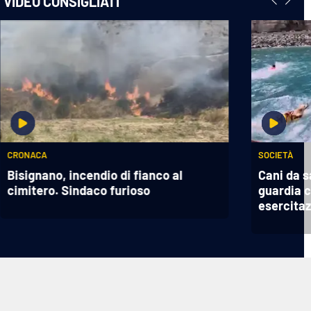
VIDEO CONSIGLIATI
CRONACA
SOCIETÀ
Bisignano, incendio di fianco al
Cani da s
cimitero. Sindaco furioso
guardia c
esercitaz