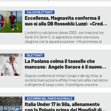
Redazione
CALCIO DILETTANTI
Eccellenza, Magnavita conferma il
suo sì alla DB Rossoblù Luzzi: «Credo
nel progetto e nel nostro valore»
L'eclettico calciatore classe 2002, con trascorsi tra
Serie D e Serie C, si appresta a vivere una nuova
stagione con la squadra luzzese: «Ho promesso al
presidente di vincere»
Franco Sangiovanni
DILETTANTI
La Paolana colma il tassello che
mancava: Angelo Sorace è il nuovo
direttore sportivo
Dopo le conferme di mister Corapi e del dg Viola, la
società biancazzurra affida il mercato all'ex calciatore
e dirigente di lungo corso. Si prefigura una vera
rivoluzione per la rosa in vista del prossimo torneo di
Eccellenza
Vincenzo Primerano
AZZURRINI NEL PARCO NAZIONALE
Italia Under 17 in Sila, allenamento
con la Polonia prima dei Mondiali di