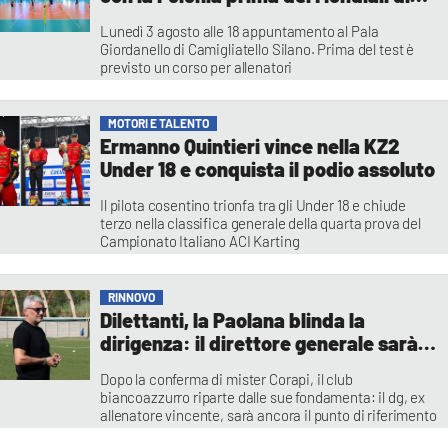
Doha
Lunedì 3 agosto alle 18 appuntamento al Pala
Giordanello di Camigliatello Silano. Prima del test è
previsto un corso per allenatori
Redazione
MOTORI E TALENTO
Ermanno Quintieri vince nella KZ2
Under 18 e conquista il podio assoluto
Il pilota cosentino trionfa tra gli Under 18 e chiude
terzo nella classifica generale della quarta prova del
Campionato Italiano ACI Karting
Redazione
RINNOVO
Dilettanti, la Paolana blinda la
dirigenza: il direttore generale sarà
ancora Francesco Viola
Dopo la conferma di mister Corapi, il club
biancoazzurro riparte dalle sue fondamenta: il dg, ex
allenatore vincente, sarà ancora il punto di riferimento
per la nuova stagione di Eccellenza