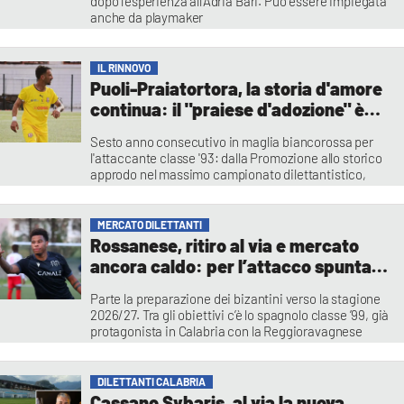
dopo l’esperienza all’Adria Bari. Può essere impiegata
anche da playmaker
Redazione
IL RINNOVO
Puoli-Praiatortora, la storia d'amore
continua: il "praiese d'adozione" è
pronto per la Serie D
Sesto anno consecutivo in maglia biancorossa per
l'attaccante classe '93: dalla Promozione allo storico
approdo nel massimo campionato dilettantistico,
Andrea Puoli resta un punto fermo per il club tirrenico
Vincenzo Primerano
MERCATO DILETTANTI
Rossanese, ritiro al via e mercato
ancora caldo: per l’attacco spunta
De Leon
Parte la preparazione dei bizantini verso la stagione
2026/27. Tra gli obiettivi c’è lo spagnolo classe ’99, già
protagonista in Calabria con la Reggioravagnese
Francesco Roberto Spina
DILETTANTI CALABRIA
Cassano Sybaris, al via la nuova