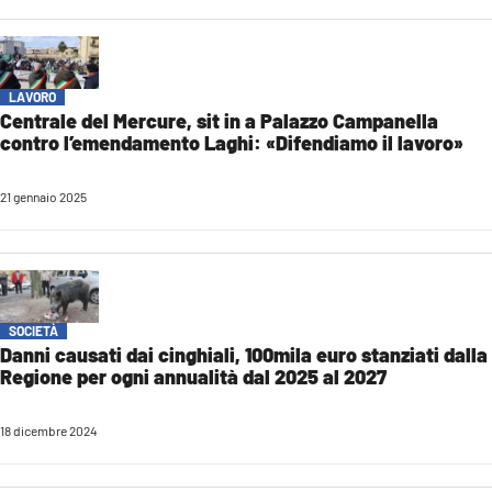
AMBIENTE
Streaming
LAC TV
LAVORO
Centrale del Mercure, sit in a Palazzo Campanella
LAC NETWORK
contro l’emendamento Laghi: «Difendiamo il lavoro»
LAC ONAIR
21 gennaio 2025
LaC
Network
LACPLAY.IT
SOCIETÀ
LACTV.IT
Danni causati dai cinghiali, 100mila euro stanziati dalla
LACONAIR.IT
Regione per ogni annualità dal 2025 al 2027
LACITYMAG.IT
18 dicembre 2024
ILREGGINO.IT