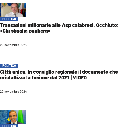
COSENZACHANNEL.IT
ILVIBONESE.IT
POLITICA
CATANZAROCHANNEL.IT
Transazioni milionarie alle Asp calabresi, Occhiuto:
«Chi sbaglia pagherà»
LACAPITALENEWS.IT
20 novembre 2024
App
ANDROID
POLITICA
APPLE
Città unica, in consiglio regionale il documento che
cristallizza la fusione dal 2027 | VIDEO
20 novembre 2024
POLITICA