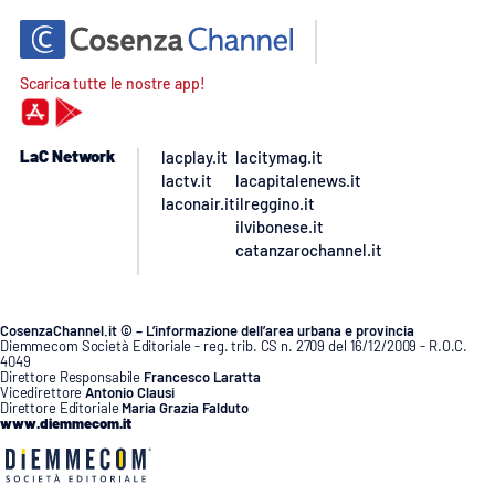
Scarica tutte le nostre app!
LaC Network
lacplay.it
lacitymag.it
lactv.it
lacapitalenews.it
laconair.it
ilreggino.it
ilvibonese.it
catanzarochannel.it
CosenzaChannel.it © – L’informazione dell’area urbana e provincia
Diemmecom Società Editoriale - reg. trib. CS n. 2709 del 16/12/2009 - R.O.C.
4049
Direttore Responsabile
Francesco Laratta
Vicedirettore
Antonio Clausi
Direttore Editoriale
Maria Grazia Falduto
www.diemmecom.it