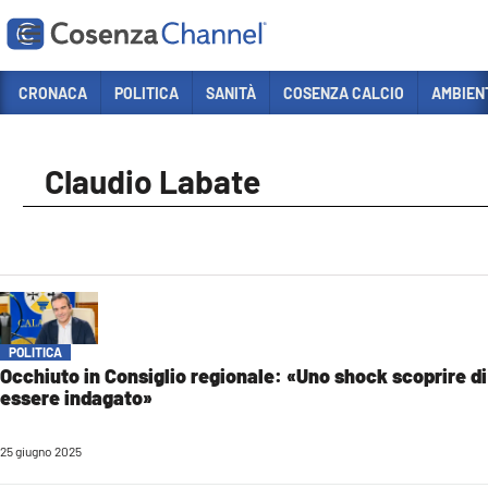
Vai
CRONACA
POLITICA
SANITÀ
COSENZA CALCIO
AMBIEN
Sezioni
CRONACA
Claudio Labate
POLITICA
COSENZA CALCIO
ECONOMIA E LAVORO
ITALIA MONDO
POLITICA
SANITÀ
Occhiuto in Consiglio regionale: «Uno shock scoprire di
essere indagato»
SPORT
CULTURA
25 giugno 2025