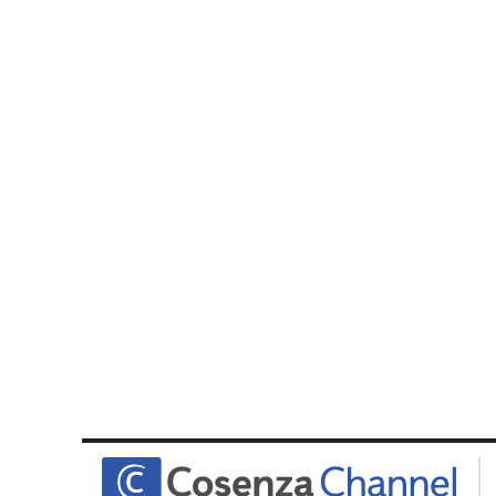
laconair.it
lacitymag.it
ilreggino.it
cosenzachannel.it
ilvibonese.it
catanzarochannel.it
lacapitalenews.it
App
Android