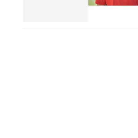
Cultura
Ambiente
Streaming
LaC TV
Lac Network
LaC OnAir
LaC
Network
lacplay.it
lactv.it