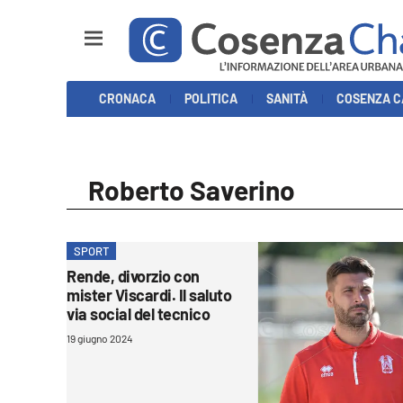
Sezioni
CRONACA
POLITICA
SANITÀ
COSENZA C
Cronaca
Politica
Roberto Saverino
Cosenza Calcio
Economia e Lavoro
SPORT
Rende, divorzio con
Italia Mondo
mister Viscardi. Il saluto
via social del tecnico
Sanità
19 giugno 2024
Sport