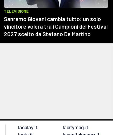
lacplay.it
lacitymag.it
lactv.it
lacapitalenews.it