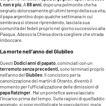
COSENZACHANNEL.IT
I, non è più.
A
88 anni
, dopo una polmonite che ha
segnato dolorosamente gli ultimi tempi della sua vita,
ILVIBONESE.IT
il papa argentino dopo qualche settimana in cui
CATANZAROCHANNEL.IT
sembrava si stesse riprendendo, lascia la sua
LACAPITALENEWS.IT
comunità dei fedeli proprio nel giorno successivo alla
Pasqua. Adesso la Chiesa dovrà scegliere che strada
imboccare.
App
ANDROID
La morte nell’anno del Giubileo
APPLE
Questi
Dodici anni di papato
, cominciati con un
terremoto senza precedenti,
sono terminati proprio
nell’anno del
Giubileo
. Il concistoro per la
canonizzazione dei martiri di Otranto, diventò il
momento per l’ufficializzazione delle dimissioni di
papa Ratzinger
. Mai un pontefice aveva lasciato
l’incarico prima del tempo. Sulle ragioni di quell’addio
anomalo, si sono moltiplicate le speculazioni, ma la