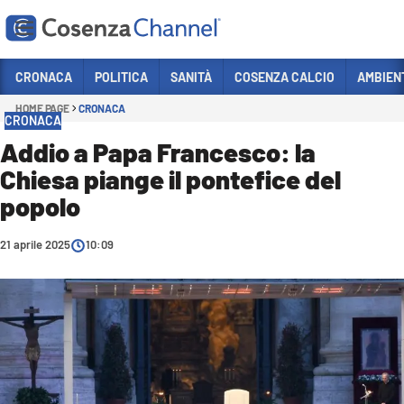
Vai
CRONACA
POLITICA
SANITÀ
COSENZA CALCIO
AMBIEN
HOME PAGE
CRONACA
Sezioni
CRONACA
CRONACA
Addio a Papa Francesco: la
Chiesa piange il pontefice del
POLITICA
popolo
COSENZA CALCIO
ECONOMIA E LAVORO
21 aprile 2025
10:09
ITALIA MONDO
SANITÀ
SPORT
CULTURA