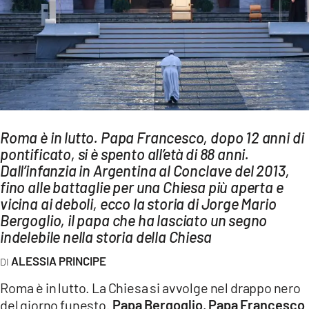
AMBIENTE
Streaming
LAC TV
LAC NETWORK
LAC ONAIR
Roma è in lutto. Papa Francesco, dopo 12 anni di
pontificato, si è spento all’età di 88 anni.
LaC
Network
Dall’infanzia in Argentina al Conclave del 2013,
fino alle battaglie per una Chiesa più aperta e
LACPLAY.IT
vicina ai deboli, ecco la storia di Jorge Mario
LACTV.IT
Bergoglio, il papa che ha lasciato un segno
indelebile nella storia della Chiesa
LACONAIR.IT
ALESSIA PRINCIPE
LACITYMAG.IT
Roma è in lutto. La Chiesa si avvolge nel drappo nero
ILREGGINO.IT
del giorno funesto.
Papa Bergoglio, Papa Francesco