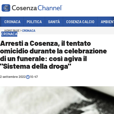
Vai
CRONACA
POLITICA
SANITÀ
COSENZA CALCIO
AMBIEN
HOME PAGE
CRONACA
Sezioni
CRONACA
CRONACA
Arresti a Cosenza, il tentato
omicidio durante la celebrazione
POLITICA
di un funerale: così agiva il
COSENZA CALCIO
"Sistema della droga"
ECONOMIA E LAVORO
2 settembre 2022
ITALIA MONDO
10:47
SANITÀ
SPORT
CULTURA