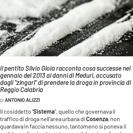
AMBIENTE
Streaming
LAC TV
LAC NETWORK
LAC ONAIR
LaC
Il pentito Silvio Gioia racconta cosa successe nel
Network
gennaio del 2013 ai danni di Meduri, accusato
LACPLAY.IT
dagli "zingari" di prendere la droga in provincia di
Reggio Calabria
LACTV.IT
ANTONIO ALIZZI
LACONAIR.IT
Il cosiddetto “
Sistema
”, quello che governava il
LACITYMAG.IT
traffico di droga nell’area urbana di
Cosenza
, non
ILREGGINO.IT
guardava in faccia nessuno, tantomeno si poneva il