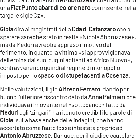
una
Fiat Punto abart di colore nero
con inserite nella
targa le sigle Cz».
Gioia
dirà ai magistrati della
Dda di Catanzaro
che a
sparare sarebbe stato in realtà «Nicola Abbruzzese»,
ma da Meduri avrebbe appreso il motivo del
ferimento, in quanto la vittima «si approvvigionava
dell’eroina dai suoi cugini abitanti ad Africo Nuovo»,
contravvenendo quindi al regime di monopolio
imposto per lo
spaccio di stupefacenti a Cosenza.
Nelle valutazioni, il gip
Alfredo Ferraro
, dando per
buono l’ulteriore riscontro dato da
Anna Palmieri
che
individuava il movente nel «sottobanco» fatto da
Meduri
agli “zingari”, ha ritenuto credibili le parole di
Gioia
, sulla base anche delle indagini, che hanno
accertato come l’auto fosse intestata proprio ad
Antonio Abruzzese
. Dunque, per il giudice cautelare