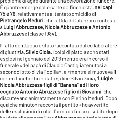
problema di agire durante una celebrazione funebre.
COSENZACHANNEL.IT
È quanto emerge dalle carte dell’inchiesta,
nei capi
ILVIBONESE.IT
75 e 76
, relativamente al tentato omicidio di
Pietrangelo Meduri
, che la Dda di Catanzaro contesta
CATANZAROCHANNEL.IT
a
Luigi Abbruzzese, Nicola Abbruzzese e Antonio
LACAPITALENEWS.IT
Abbruzzese
(classe 1984).
Il fatto delittuoso è stato raccontato dal collaboratore
App
di giustizia,
Silvio Gioia.
I colpi di pistola sono stati
ANDROID
esplosi nel gennaio del 2013 mentre era in corso il
APPLE
funerale «del papà di Claudio Castiglia tenutosi al
secondo lotto di via Popilia», e «mentre si muoveva il
corteo funebre ho notato», dice Silvio Gioia, “
Luigi e
Nicola Abbruzzese figli di “Banana” ed il loro
cognato Antonio Abruzzese figlio di Giovanni
, che
discutevano animatamente con Pierino Meduri. Dopo
qualche minuto» racconta il pentito «ho avvertito
delle esplosioni di colpi d’arma da fuoco e subito dopo
ho visto allontanarsi i tre
Abbruzzese
citati a bordo di