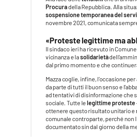
Apple
Procura
della Repubblica. Alla situa
sospensione temporanea del serviz
novembre 2021, comunicata sempre nel
Vai
«Proteste legittime ma ab
Il sindaco ieri ha ricevuto in Comune
vicinanza e la
solidarietà
dell’ammin
dal primo momento e che continuerà 
Mazza coglie, infine, l’occasione p
da parte di tutti il buon senso e l’a
ad tentativi di disinformazione che
sociale. Tutte le
legittime proteste
ottenere questo risultato unitario
comunale controparte, perché non l
documentato sin dal giorno della me