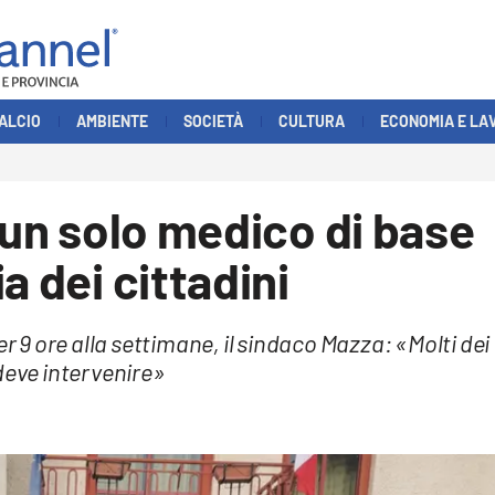
ALCIO
AMBIENTE
SOCIETÀ
CULTURA
ECONOMIA E LA
a un solo medico di base
a dei cittadini
er 9 ore alla settimane, il sindaco Mazza: «Molti dei
deve intervenire»