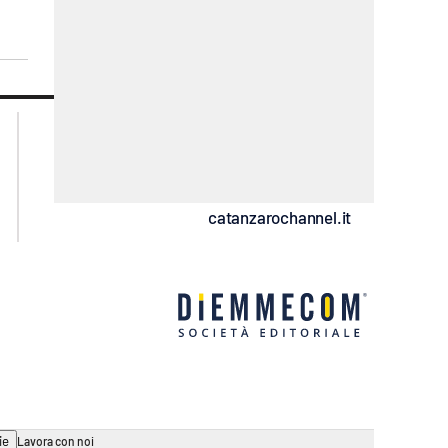
lacplay.it
lacitymag.it
lactv.it
lacapitalenews.it
laconair.it
ilreggino.it
ilvibonese.it
catanzarochannel.it
ie
Lavora con noi