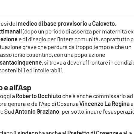
mesi del
medico di base provvisorio
a
Caloveto
,
ttimanali
(dopo un periodo di assenza per maternità ex
azione
e di disagio per l’intera comunità, soprattutto 
situazione grave che perdura da troppo tempo e che un
basso ionio cosentino, con una popolazione
ssantacinquenne
, si trova a dover affrontare in condizi
stenibili ed intollerabili.
 e all’Asp
 oggi a
Roberto Occhiuto
che è anche commissario ad
tore generale dell’Asp di Cosenza
Vincenzo La Regina
e
nio Sud
Antonio Graziano
, per sottolineare l’esasperaz
iano il
sindaco
ha anche al
Prefetto di Cosenza
e alla