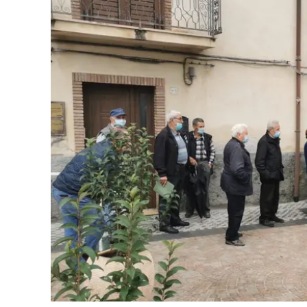
Cultura
Ambiente
Streaming
LaC TV
Lac Network
LaC OnAir
LaC
Network
lacplay.it
lactv.it