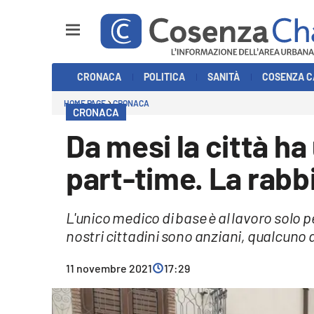
Sezioni
CRONACA
POLITICA
SANITÀ
COSENZA C
Cronaca
HOME PAGE
CRONACA
CRONACA
Politica
Da mesi la città h
Cosenza Calcio
part-time. La rabbi
Economia e Lavoro
L'unico medico di base è al lavoro solo p
Italia Mondo
nostri cittadini sono anziani, qualcuno 
Sanità
11 novembre 2021
17:29
Sport