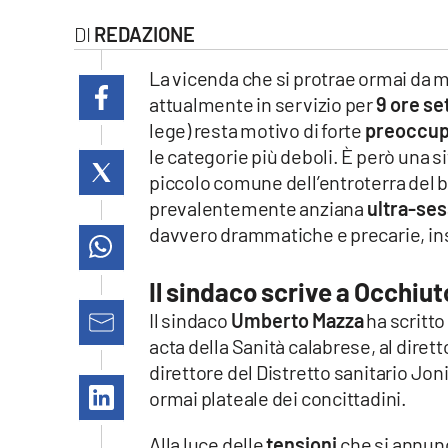
laconair.it
REDAZIONE
lacitymag.it
La vicenda che si protrae ormai da 
attualmente in servizio per
9 ore se
ilreggino.it
lege) resta motivo di forte
preoccup
le categorie più deboli. È però una 
cosenzachannel.it
piccolo comune dell’entroterra del 
prevalentemente anziana
ultra-se
ilvibonese.it
davvero drammatiche e precarie, inso
catanzarochannel.it
Il sindaco scrive a Occhiuto
lacapitalenews.it
Il sindaco
Umberto Mazza
ha scritto
acta della Sanità calabrese, al diret
direttore del Distretto sanitario Jo
App
ormai plateale dei concittadini.
Android
Alla luce delle
tensioni
che si annunc