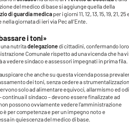
zione del medico di base si aggiunge quella della
io di guardia medica
per i giorni 11, 12, 13, 15, 19, 21, 25
la giornata di ieri via Pec all’Ente.
bassare i toni»
 una nutrita
delegazione
di cittadini, confermando loro
istrazione Comunale rispetto ad una vicenda che ha vi
a vedere sindaco e assessori impegnati in prima fila.
er auspicare che anche su questa vicenda possa prevale
bbassamento dei toni, senza cedere a strumentalizzazion
 servono solo ad alimentare equivoci, allarmismo ed od
– continua il sindaco – devono essere finalizzate ad
 e non possono ovviamente vedere l’amministrazione
o è per competenza e per un impegno noto e
ssa in quiescenza del medico di base.