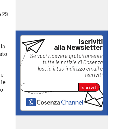
 e 29
Iscriviti
alla Newsletter
 la
sto
Se vuoi ricevere gratuitamente
tutte le notizie di
Cosenza
lascia il tuo indirizzo email e
re
iscriviti
i e
Iscriviti
io