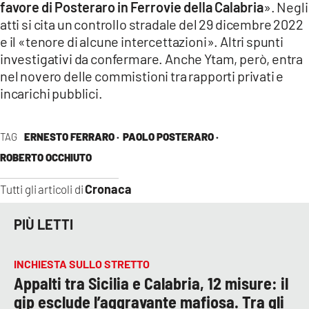
favore di Posteraro in Ferrovie della Calabria
». Negli
atti si cita un controllo stradale del 29 dicembre 2022
e il «tenore di alcune intercettazioni». Altri spunti
investigativi da confermare. Anche Ytam, però, entra
nel novero delle commistioni tra rapporti privati e
incarichi pubblici.
TAG
ERNESTO FERRARO ·
PAOLO POSTERARO ·
ROBERTO OCCHIUTO
Cronaca
Tutti gli articoli di
PIÙ LETTI
INCHIESTA SULLO STRETTO
Appalti tra Sicilia e Calabria, 12 misure: il
gip esclude l’aggravante mafiosa. Tra gli