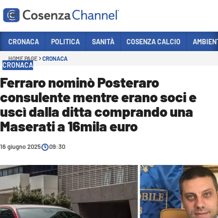
Vai
CRONACA
POLITICA
SANITÀ
COSENZA CALCIO
AMBIEN
HOME PAGE
CRONACA
Sezioni
CRONACA
CRONACA
Ferraro nominò Posteraro
consulente mentre erano soci e
POLITICA
uscì dalla ditta comprando una
COSENZA CALCIO
Maserati a 16mila euro
ECONOMIA E LAVORO
16 giugno 2025
ITALIA MONDO
09:30
SANITÀ
SPORT
CULTURA