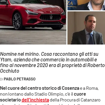
AMBIENTE
Streaming
LAC TV
LAC NETWORK
LAC ONAIR
LaC
Nomine nel mirino. Cosa raccontano gli atti su
Network
Ytam, azienda che commercia in automobili e
LACPLAY.IT
fino al novembre 2020 era di proprietà di Roberto
Occhiuto
LACTV.IT
PABLO PETRASSO
LACONAIR.IT
Nel cuore del centro storico di Cosenza
e a Roma,
LACITYMAG.IT
non lontano dallo Stadio Olimpio, c’è il
cuore
ILREGGINO.IT
societario
dell’inchiesta
della Procura di Catanzaro