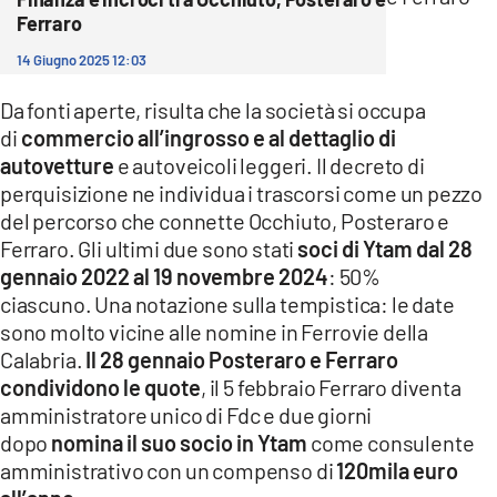
Ferraro
14 Giugno 2025 12:03
Da fonti aperte, risulta che la società si occupa
di
commercio all’ingrosso e al dettaglio di
autovetture
e autoveicoli leggeri. Il decreto di
perquisizione ne individua i trascorsi come un pezzo
del percorso che connette Occhiuto, Posteraro e
Ferraro. Gli ultimi due sono stati
soci di Ytam dal 28
gennaio 2022 al 19 novembre 2024
: 50%
ciascuno. Una notazione sulla tempistica: le date
sono molto vicine alle nomine in Ferrovie della
Calabria.
Il 28 gennaio Posteraro e Ferraro
condividono le quote
, il 5 febbraio Ferraro diventa
amministratore unico di Fdc e due giorni
dopo
nomina il suo socio in Ytam
come consulente
amministrativo con un compenso di
120mila euro