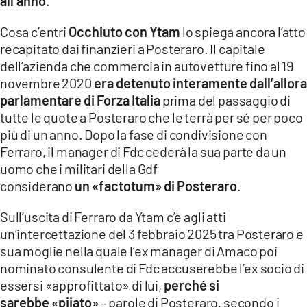
all’anno
.
Cosa c’entri
Occhiuto con Ytam
lo spiega ancora l’atto
recapitato dai finanzieri a Posteraro. Il capitale
dell’azienda che commercia in autovetture fino al 19
novembre 2020
era detenuto interamente dall’allora
parlamentare di Forza Italia
prima del passaggio di
tutte le quote a Posteraro che le terrà per sé per poco
più di un anno. Dopo la fase di condivisione con
Ferraro, il manager di Fdc cederà la sua parte da un
uomo che i militari della Gdf
considerano
un «factotum» di Posteraro
.
Sull’uscita di Ferraro da Ytam c’è agli atti
un’intercettazione del 3 febbraio 2025 tra Posteraro e
sua moglie nella quale l’ex manager di Amaco poi
nominato consulente di Fdc accuserebbe l’ex socio di
essersi «approfittato» di lui,
perché si
sarebbe «pijato»
– parole di Posteraro, secondo i