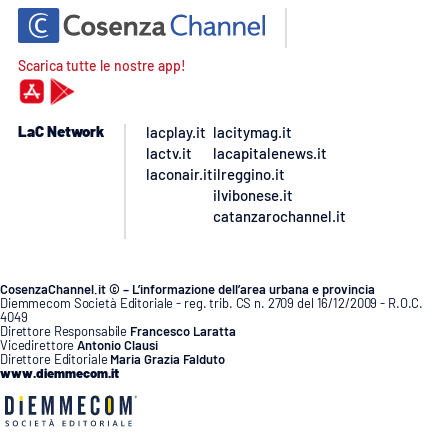
Scarica tutte le nostre app!
LaC Network
lacplay.it
lacitymag.it
lactv.it
lacapitalenews.it
laconair.it
ilreggino.it
ilvibonese.it
catanzarochannel.it
CosenzaChannel.it © – L’informazione dell’area urbana e provincia
Diemmecom Società Editoriale - reg. trib. CS n. 2709 del 16/12/2009 - R.O.C.
4049
Direttore Responsabile
Francesco Laratta
Vicedirettore
Antonio Clausi
Direttore Editoriale
Maria Grazia Falduto
www.diemmecom.it