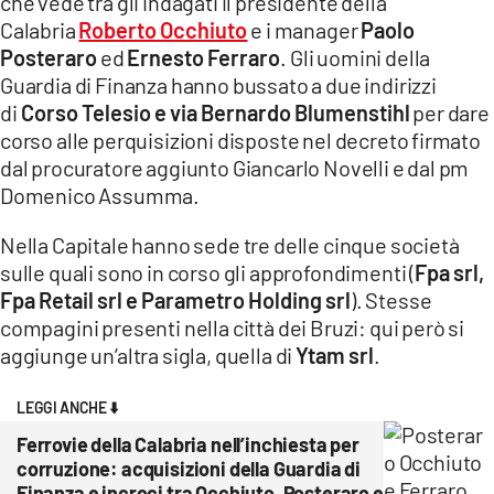
che vede tra gli indagati il presidente della
COSENZACHANNEL.IT
Calabria
Roberto Occhiuto
e i manager
Paolo
ILVIBONESE.IT
Posteraro
ed
Ernesto Ferraro
. Gli uomini della
Guardia di Finanza hanno bussato a due indirizzi
CATANZAROCHANNEL.IT
di
Corso Telesio e via Bernardo Blumenstihl
per dare
LACAPITALENEWS.IT
corso alle perquisizioni disposte nel decreto firmato
dal procuratore aggiunto Giancarlo Novelli e dal pm
App
Domenico Assumma.
ANDROID
Nella Capitale hanno sede tre delle cinque società
APPLE
sulle quali sono in corso gli approfondimenti (
Fpa srl,
Fpa Retail srl e Parametro Holding srl
). Stesse
compagini presenti nella città dei Bruzi: qui però si
aggiunge un’altra sigla, quella di
Ytam srl
.
LEGGI ANCHE ⬇️
Ferrovie della Calabria nell’inchiesta per
corruzione: acquisizioni della Guardia di
Finanza e incroci tra Occhiuto, Posteraro e