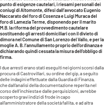
COSENZACHANNEL.IT
punto di esigenze cautelari, i riesami personali dei
coniugi di Altomonte, difesi dall’avvocato Eugenio
ILVIBONESE.IT
Naccarato del foro di Cosenza e Luigi Muraca del
CATANZAROCHANNEL.IT
foro di Lamezia Terme, disponendo per il marito
M.B. la riforma del provvedimento cautelare
LACAPITALENEWS.IT
sostituendo gli arresti domiciliari con il divieto di
dimora nel Comune di San Lorenzo del Vallo, e per la
App
moglie A. B. l’annullamento proprio dell’ordinanza e
ANDROID
dichiarando quindi cessata la misura dell’obbligo di
APPLE
firma.
I due arresti erano stati eseguiti nei giorni scorsi dalla
procura di Castrovillari, su ordine del gip, a seguito
delle indagini effettuate dalla Guardia di Finanza,
che dall’analisi della documentazione reperita nel
corso dell’inchiesta e dalle perquisizioni, avrebbe
scoperto gravi indizi di frode in capo
all’amministratore della società fallita, e ad altra