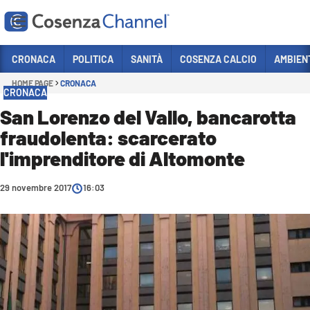
Vai
CRONACA
POLITICA
SANITÀ
COSENZA CALCIO
AMBIEN
HOME PAGE
CRONACA
Sezioni
CRONACA
CRONACA
San Lorenzo del Vallo, bancarotta
fraudolenta: scarcerato
POLITICA
l'imprenditore di Altomonte
COSENZA CALCIO
ECONOMIA E LAVORO
29 novembre 2017
16:03
ITALIA MONDO
SANITÀ
SPORT
CULTURA