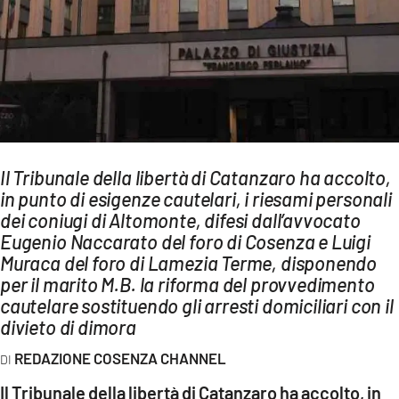
AMBIENTE
Streaming
LAC TV
LAC NETWORK
LAC ONAIR
Il Tribunale della libertà di Catanzaro ha accolto,
in punto di esigenze cautelari, i riesami personali
LaC
Network
dei coniugi di Altomonte, difesi dall’avvocato
Eugenio Naccarato del foro di Cosenza e Luigi
LACPLAY.IT
Muraca del foro di Lamezia Terme, disponendo
LACTV.IT
per il marito M.B. la riforma del provvedimento
cautelare sostituendo gli arresti domiciliari con il
LACONAIR.IT
divieto di dimora
LACITYMAG.IT
REDAZIONE COSENZA CHANNEL
ILREGGINO.IT
Il Tribunale della libertà di Catanzaro ha accolto, in