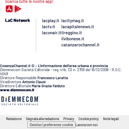
Scarica tutte le nostre app!
LaC Network
lacplay.it
lacitymag.it
lactv.it
lacapitalenews.it
laconair.it
ilreggino.it
ilvibonese.it
catanzarochannel.it
CosenzaChannel.it © – L’informazione dell’area urbana e provincia
Diemmecom Società Editoriale - reg. trib. CS n. 2709 del 16/12/2009 - R.O.C.
4049
Direttore Responsabile
Francesco Laratta
Vicedirettore
Antonio Clausi
Direttore Editoriale
Maria Grazia Falduto
www.diemmecom.it
Redazione
Segnala alla redazione
Privacy
Cookie policy
Note legali
Gestisci preferenze cookie
Lavora con noi