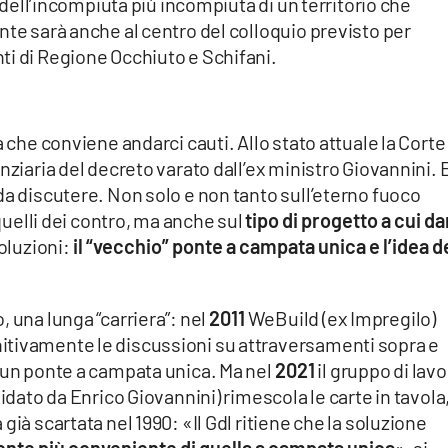
o dell’incompiuta più incompiuta di un territorio che
nte sarà anche al centro del colloquio previsto per
ti di Regione Occhiuto e Schifani.
a che conviene andarci cauti. Allo stato attuale la Corte
nziaria del decreto varato dall’ex ministro Giovannini. 
da discutere. Non solo e non tanto sull’eterno fuoco
 quelli dei contro, ma anche sul
tipo di progetto a cui d
oluzioni:
il “vecchio” ponte a campata unica e l’idea d
 una lunga “carriera”: nel
2011
WeBuild (ex Impregilo)
itivamente le discussioni su attraversamenti sopra e
i un ponte a campata unica. Ma nel
2021
il gruppo di lav
uidato da Enrico Giovannini) rimescola le carte in tavola
già scartata nel 1990: «Il Gdl ritiene che la soluzione