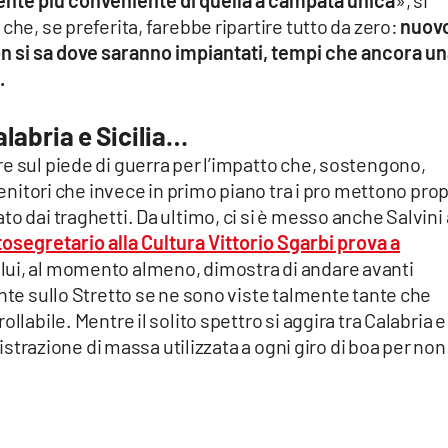
nte più conveniente di quella a campata unica
», si
che, se preferita, farebbe ripartire tutto da zero:
nuov
non si sa dove saranno impiantati, tempi che ancora u
o.
alabria e Sicilia…
e sul piede di guerra per l’impatto che, sostengono,
tenitori che invece in primo piano tra i pro mettono prop
o dai traghetti. Da ultimo, ci si è messo anche Salvini 
ttosegretario alla Cultura Vittorio Sgarbi prova a
, lui, al momento almeno, dimostra di andare avanti
onte sullo Stretto se ne sono viste talmente tante che
llabile. Mentre il solito spettro si aggira tra Calabria e
 distrazione di massa utilizzata a ogni giro di boa per non