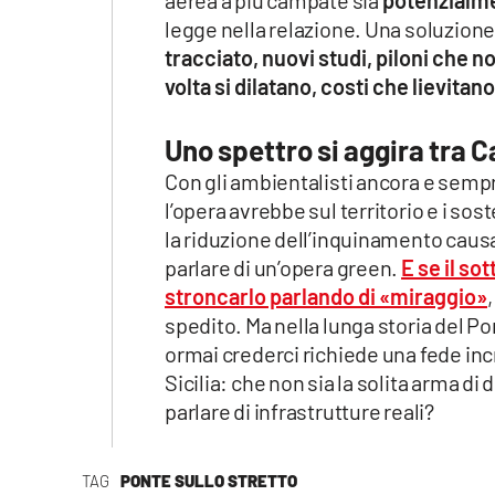
aerea a più campate sia
potenzialme
legge nella relazione. Una soluzione 
tracciato, nuovi studi, piloni che 
volta si dilatano, costi che lievitan
Uno spettro si aggira tra C
Con gli ambientalisti ancora e sempr
l’opera avrebbe sul territorio e i sos
la riduzione dell’inquinamento causat
parlare di un’opera green.
E se il so
stroncarlo parlando di «miraggio»
spedito. Ma nella lunga storia del P
ormai crederci richiede una fede incro
Sicilia: che non sia la solita arma di
parlare di infrastrutture reali?
TAG
PONTE SULLO STRETTO