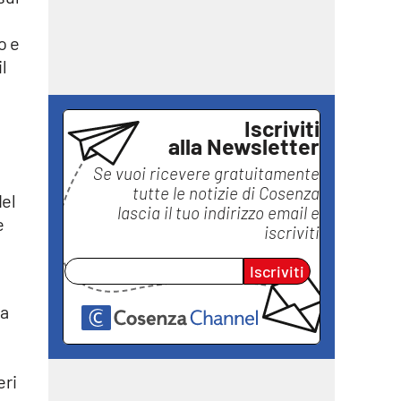
o e
l
Iscriviti
alla Newsletter
Se vuoi ricevere gratuitamente
tutte le notizie di
Cosenza
del
lascia il tuo indirizzo email e
e
iscriviti
Iscriviti
ha
eri