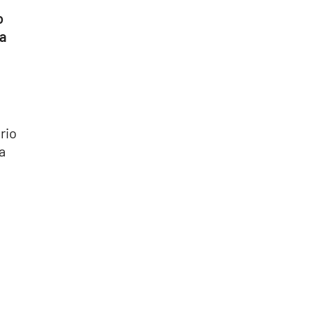
o
na
rio
a