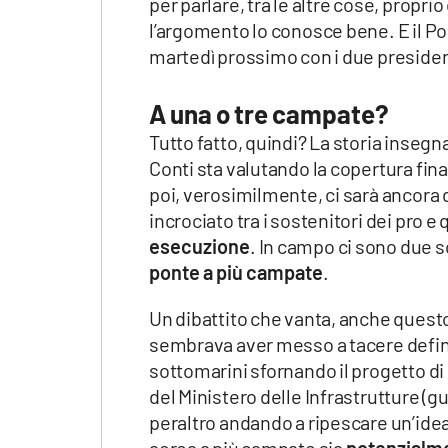
per parlare, tra le altre cose, propri
l’argomento lo conosce bene. E il Po
martedì prossimo con i due presiden
A una o tre campate?
Tutto fatto, quindi? La storia insegn
Conti sta valutando la copertura fina
poi, verosimilmente, ci sarà ancora 
incrociato tra i sostenitori dei pro e
esecuzione
. In campo ci sono due s
ponte a più campate
.
Un dibattito che vanta, anche questo,
sembrava aver messo a tacere defin
sottomarini sfornando il progetto d
del Ministero delle Infrastrutture (g
peraltro andando a ripescare un’idea 