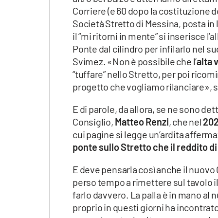
Apple
Corriere (e 60 dopo la costituzione d
Società Stretto di Messina, posta in 
il “mi ritorni in mente” si inserisce l’
Ponte dal cilindro per infilarlo nel s
Vai
Svimez. «Non è possibile che l’
alta 
“tuffare” nello Stretto, per poi rico
progetto che vogliamo rilanciare», s
E di parole, da allora, se ne sono de
Consiglio,
Matteo Renzi
, che nel
20
cui pagine si legge un’ardita afferma
ponte sullo Stretto che il reddito 
E deve pensarla così anche il nuovo
perso tempo a rimettere sul tavolo il
farlo davvero. La palla è in mano al 
proprio in questi giorni ha incontra