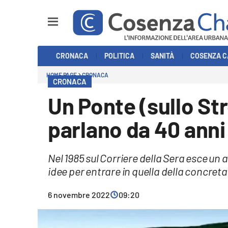
Sezioni
CRONACA
POLITICA
SANITÀ
COSENZA C
Cronaca
HOME PAGE
CRONACA
CRONACA
Politica
Un Ponte (sullo Str
Cosenza Calcio
parlano da 40 anni
Economia e Lavoro
Nel 1985 sul Corriere della Sera esce un 
Italia Mondo
idee per entrare in quella della concre
Sanità
6 novembre 2022
09:20
Sport