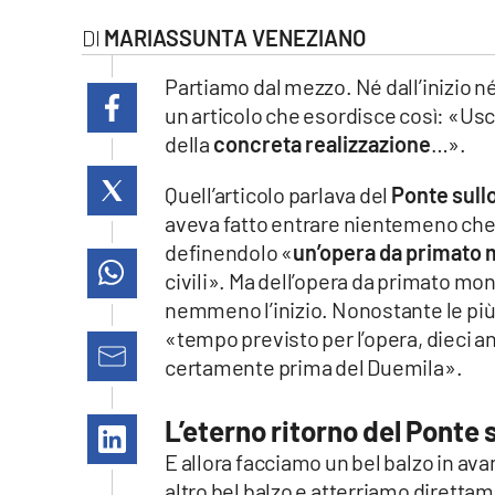
laconair.it
MARIASSUNTA VENEZIANO
lacitymag.it
Partiamo dal mezzo. Né dall’inizio né 
un articolo che esordisce così: «Usci
ilreggino.it
della
concreta realizzazione
…».
cosenzachannel.it
Quell’articolo parlava del
Ponte sull
aveva fatto entrare nientemeno che l
ilvibonese.it
definendolo «
un’opera da primato 
civili». Ma dell’opera da primato mon
catanzarochannel.it
nemmeno l’inizio. Nonostante le più c
«tempo previsto per l’opera, dieci a
lacapitalenews.it
certamente prima del Duemila».
App
L’eterno ritorno del Ponte 
Android
E allora facciamo un bel balzo in av
altro bel balzo e atterriamo diretta