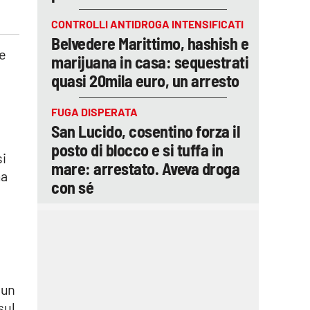
CONTROLLI ANTIDROGA INTENSIFICATI
Belvedere Marittimo, hashish e
ce
marijuana in casa: sequestrati
quasi 20mila euro, un arresto
FUGA DISPERATA
San Lucido, cosentino forza il
posto di blocco e si tuffa in
si
mare: arrestato. Aveva droga
ma
con sé
 un
sul