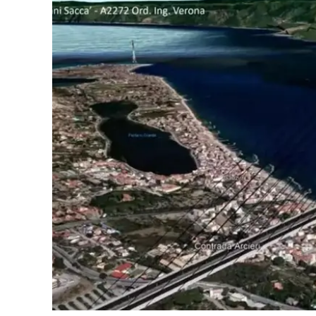
Cultura
Ambiente
Streaming
LaC TV
Lac Network
LaC OnAir
LaC
Network
lacplay.it
lactv.it