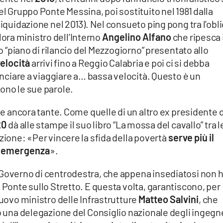
el Gruppo Ponte Messina, poi sostituito nel 1981 dalla
liquidazione nel 2013). Nel consueto ping pong tra l’obli
allora ministro dell’Interno
Angelino Alfano
che ripesca i
uo “piano di rilancio del Mezzogiorno” presentato allo
velocità
arrivi fino a Reggio Calabria e poi ci si debba
minciare a viaggiare a… bassa velocità. Questo è un
ono le sue parole.
tte ancora tante. Come quelle di un altro ex presidente 
20
dà alle stampe il suo libro “La mossa del cavallo” tra l
zione: «Per vincere la sfida della povertà
serve più il
di emergenza
».
 Governo di centrodestra, che appena insediatosi non 
 Ponte sullo Stretto. E questa volta, garantiscono, per
nuovo ministro delle Infrastrutture
Matteo Salvini
, che
to una delegazione del Consiglio nazionale degli ingegn