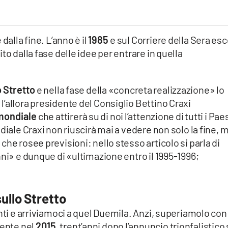
dalla fine. L’anno è il
1985
e sul Corriere della Sera es
to dalla fase delle idee per entrare in quella
o Stretto
e nella fase della «concreta realizzazione» lo
’allora presidente del Consiglio Bettino Craxi
mondiale
che attirerà su di noi l’attenzione di tutti i Pae
diale Craxi non riuscirà mai a vedere non solo la fine, 
he rosee previsioni: nello stesso articolo si parla di
nni» e dunque di «ultimazione entro il 1995-1996;
sullo Stretto
anti e arriviamoci a quel Duemila. Anzi, superiamolo con
mente nel
2015
, trent’anni dopo l’annuncio trionfalistico 