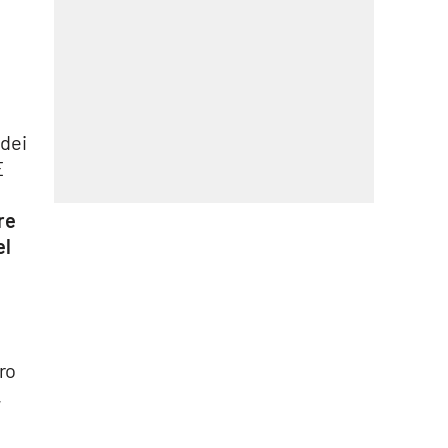
 dei
E
are
el
oro
,