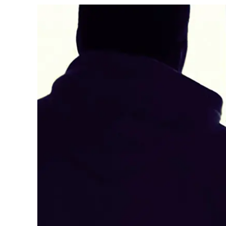
Cultura
Ambiente
Streaming
LaC TV
Lac Network
LaC OnAir
LaC
Network
lacplay.it
lactv.it