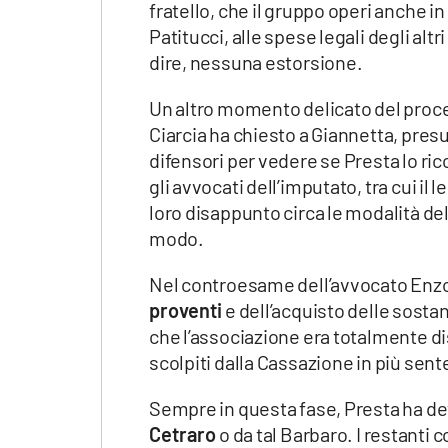
fratello, che il gruppo operi anche in
Patitucci, alle spese legali degli alt
dire, nessuna estorsione.
Un altro momento delicato del proces
Ciarcia ha chiesto a Giannetta, presu
difensori per vedere se Presta lo r
gli avvocati dell’imputato, tra cui il
loro disappunto circa le modalità d
modo.
Nel controesame dell’avvocato Enzo B
proventi
e dell’acquisto delle sost
che l’associazione era totalmente dis
scolpiti dalla Cassazione in più sen
Sempre in questa fase, Presta ha 
Cetraro
o da tal Barbaro. I restanti