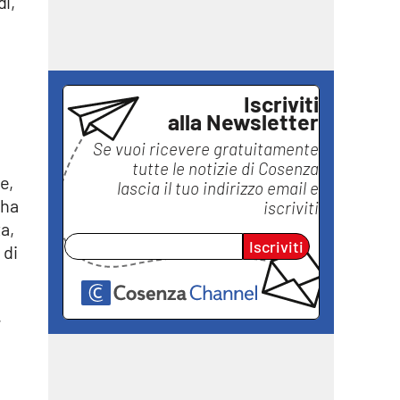
di,
Iscriviti
alla Newsletter
Se vuoi ricevere gratuitamente
tutte le notizie di
Cosenza
e,
lascia il tuo indirizzo email e
 ha
iscriviti
a,
Iscriviti
 di
,