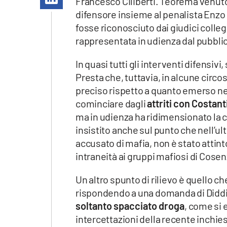
Francesco Ciliberti. Teorema venuto
Apple
difensore insieme al penalista Enzo
fosse riconosciuto dai giudici colleg
rappresentata in udienza dal pubbli
Vai
In quasi tutti gli interventi difensivi
Presta che, tuttavia, in alcune circo
preciso rispetto a quanto emerso nell
cominciare dagli
attriti con Costan
ma in udienza ha ridimensionato la co
insistito anche sul punto che nell’u
accusato di mafia, non è stato attin
intraneità ai gruppi mafiosi di Cosen
Un altro spunto di rilievo è quello ch
rispondendo a una domanda di Diddi
soltanto spacciato droga
, come si 
intercettazioni della recente inchies