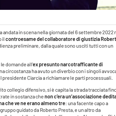
a andata in scena nella giornata del 6 settembre 2022 
 il
controesame del collaboratore di giustizia Rober
udienza preliminare, dalla quale sono usciti tutti con un
 le domande all’
ex presunto narcotrafficante di
i una circostanza ha avuto un diverbio con i singoli avvoc
il presidente Ciarcia a richiamare le parti processuali.
ito collegio difensivo, si è capita la strada tracciata fin
trate in sostanza che
non c’era un’associazione dedita
 ma che ve ne erano almeno tre
: una facente capo a
n gruppo guidato da Roberto Presta, e un altro da