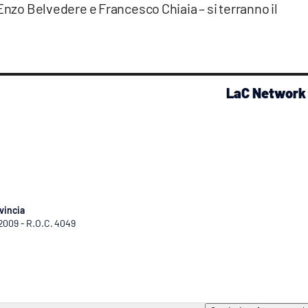
Enzo Belvedere e Francesco Chiaia – si terranno il
LaC Network
vincia
/2009 - R.O.C. 4049