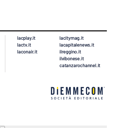
lacplay.it
lacitymag.it
lactv.it
lacapitalenews.it
laconair.it
ilreggino.it
ilvibonese.it
catanzarochannel.it