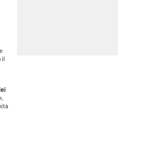
ie
il
ei
e,
mità