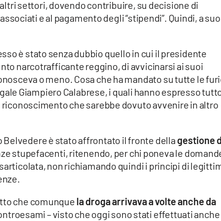
 altri settori, dovendo contribuire, su decisione di
ri associati e al pagamento degli “stipendi”. Quindi, a suo
so è stato senza dubbio quello in cui il presidente
nto narcotrafficante reggino, di avvicinarsi ai suoi
iconosceva o meno. Cosa che ha mandato su tutte le fur
 legale Giampiero Calabrese, i quali hanno espresso tutto 
el riconoscimento che sarebbe dovuto avvenire in altro
elvedere è stato affrontato il fronte della
gestione d
anze stupefacenti, ritenendo, per chi poneva le domand
articolata, non richiamando quindi i principi di legitti
tenze.
detto che comunque
la droga arrivava a volte anche da
 controesami – visto che oggi sono stati effettuati anche