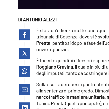
laconair.it
lacitymag.it
ANTONIO ALIZZI
ilreggino.it
È stata un’udienza molto lunga quell
tribunale di Cosenza, dove si è svolto
cosenzachannel.it
Presta
, pentitosi dopo la fase dell’
rinvio a giudizio.
ilvibonese.it
È toccato quindi ai difensori esporre
catanzarochannel.it
Roggiano Gravina
, il quale in più d
degli imputati, tanto da costringere 
lacapitalenews.it
Sulla scorta dei quesiti posti dal nutr
alla sentenza di primo grado. Dimos
App
narcotraffico in maniera unitaria,
Android
Tonino Presta (quella principale), u