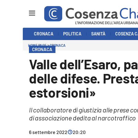
Sezioni
CRONACA
POLITICA
SANITÀ
COSENZA C
Cronaca
HOME PAGE
CRONACA
CRONACA
Politica
Valle dell’Esaro, p
Cosenza Calcio
delle difese. Prest
Economia e Lavoro
estorsioni»
Italia Mondo
Il collaboratore di giustizia alle prese 
Sanità
di associazione dedita al narcotraffico
Sport
6 settembre 2022
20:20