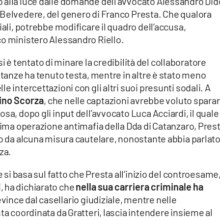
 alla luce dalle domande dell’avvocato Alessandro Did
 Belvedere, del genero di Franco Presta. Che qualora
iali, potrebbe modificare il quadro dell’accusa,
co ministero Alessandro Riello.
, si è tentato di minare la credibilità del collaboratore
stanze ha tenuto testa, mentre in altre è stato meno
e intercettazioni con gli altri suoi presunti sodali. A
tino Scorza
, che nelle captazioni avrebbe voluto sparar
sa, dopo gli input dell’avvocato Luca Acciardi, il quale
ltima operazione antimafia della Dda di Catanzaro, Prest
to da alcuna misura cautelare, nonostante abbia parlato
za.
e si basa sul fatto che Presta all’inizio del controesame
, ha dichiarato che
nella sua carriera criminale ha
evince dal casellario giudiziale, mentre nelle
ta coordinata da Gratteri, lascia intendere insieme al