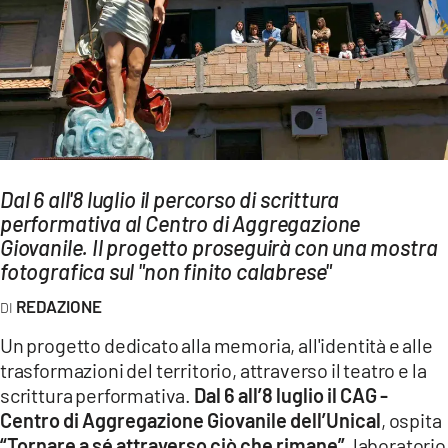
AMBIENTE
Streaming
LAC TV
LAC NETWORK
LAC ONAIR
Dal 6 all'8 luglio il percorso di scrittura
performativa al Centro di Aggregazione
LaC
Network
Giovanile. Il progetto proseguirà con una mostra
fotografica sul "non finito calabrese"
LACPLAY.IT
LACTV.IT
REDAZIONE
LACONAIR.IT
Un progetto dedicato alla memoria, all'identità e alle
trasformazioni del territorio, attraverso il teatro e la
LACITYMAG.IT
scrittura performativa.
Dal 6 all’8 luglio il CAG -
ILREGGINO.IT
Centro di Aggregazione Giovanile dell’Unical
, ospita
“Tornare a sé attraverso ciò che rimane”,
laboratorio