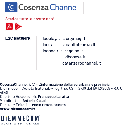
Scarica tutte le nostre app!
LaC Network
lacplay.it
lacitymag.it
lactv.it
lacapitalenews.it
laconair.it
ilreggino.it
ilvibonese.it
catanzarochannel.it
CosenzaChannel.it © – L’informazione dell’area urbana e provincia
Diemmecom Società Editoriale - reg. trib. CS n. 2709 del 16/12/2009 - R.O.C.
4049
Direttore Responsabile
Francesco Laratta
Vicedirettore
Antonio Clausi
Direttore Editoriale
Maria Grazia Falduto
www.diemmecom.it