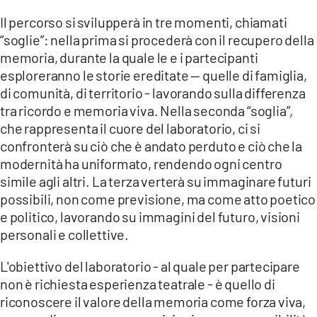
Il percorso si svilupperà in tre momenti, chiamati
“soglie”: nella prima si procederà con il recupero della
memoria, durante la quale le e i partecipanti
esploreranno le storie ereditate — quelle di famiglia,
di comunità, di territorio - lavorando sulla differenza
tra ricordo e memoria viva. Nella seconda “soglia”,
che rappresenta il cuore del laboratorio, ci si
confronterà su ciò che è andato perduto e ciò che la
modernità ha uniformato, rendendo ogni centro
simile agli altri. La terza verterà su immaginare futuri
possibili, non come previsione, ma come atto poetico
e politico, lavorando su immagini del futuro, visioni
personali e collettive.
L'obiettivo del laboratorio - al quale per partecipare
non è richiesta esperienza teatrale - è quello di
riconoscere il valore della memoria come forza viva,