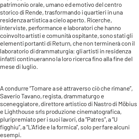
patrimonio orale, umano ed emotivo del centro
storico di Rende, trasformando i quartieri in una
residenza artistica a cielo aperto. Ricerche,
interviste, performance e laboratori che hanno
coinvolto artisti e comunità ospitante, sono stati gli
elementi portanti di Return, che non terminerà con il
laboratorio di drammaturgia: gli artisti in residenza
infatti continueranno la loro ricerca fino alla fine del
mese di luglio.
A condurre “Tornare a sé attraverso ciò che rimane”,
Saverio Tavano, regista, drammaturgo e
sceneggiatore, direttore artistico di Nastro di Möbius
e Lighthouse srls produzione cinematografica,
pluripremiato per i suoi lavori, da “Patres”, a “U
figghiu”, a “L’Afide e la formica”, solo per fare alcuni
esempi.