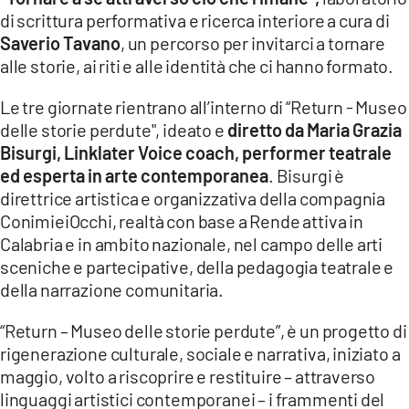
COSENZACHANNEL.IT
di scrittura performativa e ricerca interiore a cura di
ILVIBONESE.IT
Saverio Tavano
, un percorso per invitarci a tornare
alle storie, ai riti e alle identità che ci hanno formato.
CATANZAROCHANNEL.IT
Le tre giornate rientrano all’interno di “Return - Museo
LACAPITALENEWS.IT
delle storie perdute", ideato e
diretto da Maria Grazia
Bisurgi, Linklater Voice coach, performer teatrale
App
ed esperta in arte contemporanea
. Bisurgi è
ANDROID
direttrice artistica e organizzativa della compagnia
ConimieiOcchi, realtà con base a Rende attiva in
APPLE
Calabria e in ambito nazionale, nel campo delle arti
sceniche e partecipative, della pedagogia teatrale e
della narrazione comunitaria.
“Return – Museo delle storie perdute”, è un progetto di
rigenerazione culturale, sociale e narrativa, iniziato a
maggio, volto a riscoprire e restituire – attraverso
linguaggi artistici contemporanei – i frammenti del