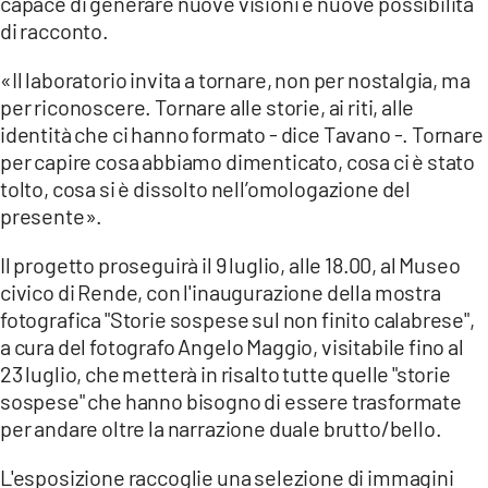
capace di generare nuove visioni e nuove possibilità
di racconto.
«Il laboratorio invita a tornare, non per nostalgia, ma
per riconoscere. Tornare alle storie, ai riti, alle
identità che ci hanno formato - dice Tavano -. Tornare
per capire cosa abbiamo dimenticato, cosa ci è stato
tolto, cosa si è dissolto nell’omologazione del
presente».
Il progetto proseguirà il 9 luglio, alle 18.00, al Museo
civico di Rende, con l'inaugurazione della mostra
fotografica "Storie sospese sul non finito calabrese",
a cura del fotografo Angelo Maggio, visitabile fino al
23 luglio, che metterà in risalto tutte quelle "storie
sospese" che hanno bisogno di essere trasformate
per andare oltre la narrazione duale brutto/bello.
L'esposizione raccoglie una selezione di immagini