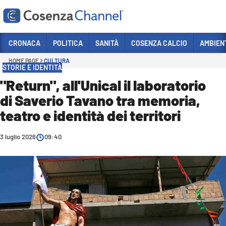
Vai
CRONACA
POLITICA
SANITÀ
COSENZA CALCIO
AMBIEN
HOME PAGE
CULTURA
Sezioni
STORIE E IDENTITÀ
CRONACA
"Return", all'Unical il laboratorio
di Saverio Tavano tra memoria,
POLITICA
teatro e identità dei territori
COSENZA CALCIO
ECONOMIA E LAVORO
3 luglio 2026
09:40
ITALIA MONDO
SANITÀ
SPORT
CULTURA