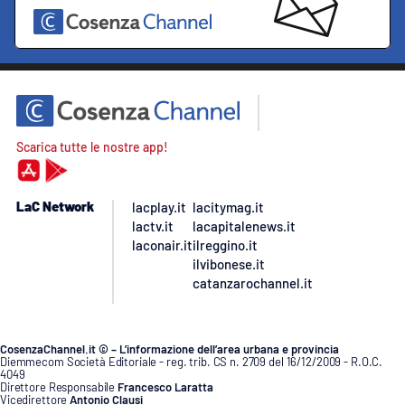
Scarica tutte le nostre app!
LaC Network
lacplay.it
lacitymag.it
lactv.it
lacapitalenews.it
laconair.it
ilreggino.it
ilvibonese.it
catanzarochannel.it
CosenzaChannel.it © – L’informazione dell’area urbana e provincia
Diemmecom Società Editoriale - reg. trib. CS n. 2709 del 16/12/2009 - R.O.C.
4049
Direttore Responsabile
Francesco Laratta
Vicedirettore
Antonio Clausi