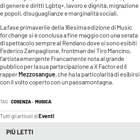
di genere e diritti Lgbtq+, lavoro e dignità, migrazione
e popoli, disuguaglianze e marginalità sociali.
La fase primaverile della 16esima edizione di Music
for change si è conclusa a fine maggio con una serata
di spettacolo sempre al Rendano dove si sono esibiti
Federico Zampaglione, frontman dei Tiro Mancino,
l’artista emergente Francamente nota al grande
pubblico per la sua partecipazione a X Factor ed il
rapper
Mezzosangue
, che ha la particolarità di esibirsi
con il volto coperto con un passamontagna.
TAG
COSENZA ·
MUSICA
Eventi
Tutti gli articoli di
PIÙ LETTI