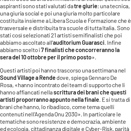
aspiranti sono stati valutati da
tre giurie
; una tecnica,
una giuria social e poi una giuria molto particolare
costituita insieme a Libera Scuola e Formazione che è
trasversale e distribuita tra scuole di tutta Italia. Sono
stati così selezionati 21 artisti semifinalisti che poi
abbiamo ascoltato all’
auditorium Guarasci
. Infine
abbiamo scelto i
7 finalisti che concorreranno la
sera del 10 ottobre per il primo posto
».
Questi artisti poi hanno trascorso una settimana nel
Sound Village a Rende
dove, spiega Gennaro De
Rosa, «hanno incontrato dei team di supporto che li
hanno affiancati nella
scrittura dei brani che questi
artisti proporranno appunto nella finale
. E si tratta di
brani che hanno, lo ribadisco, come tema quelli
contenuti nell’Agenda Onu 2030». In particolare le
tematiche sono resistenze e democrazia, ambiente
ed ecologia, cittadinanza digitale e Cyber-Risk, parità