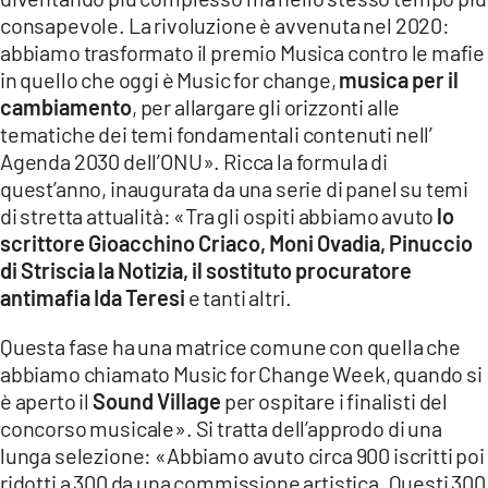
consapevole. La rivoluzione è avvenuta nel 2020:
abbiamo trasformato il premio Musica contro le mafie
in quello che oggi è Music for change,
musica per il
cambiamento
, per allargare gli orizzonti alle
tematiche dei temi fondamentali contenuti nell’
Agenda 2030 dell’ONU». Ricca la formula di
quest’anno, inaugurata da una serie di panel su temi
di stretta attualità: «Tra gli ospiti abbiamo avuto
lo
scrittore Gioacchino Criaco, Moni Ovadia, Pinuccio
di Striscia la Notizia, il sostituto procuratore
antimafia Ida Teresi
e tanti altri.
Questa fase ha una matrice comune con quella che
abbiamo chiamato Music for Change Week, quando si
è aperto il
Sound Village
per ospitare i finalisti del
concorso musicale». Si tratta dell’approdo di una
lunga selezione: «Abbiamo avuto circa 900 iscritti poi
ridotti a 300 da una commissione artistica. Questi 300