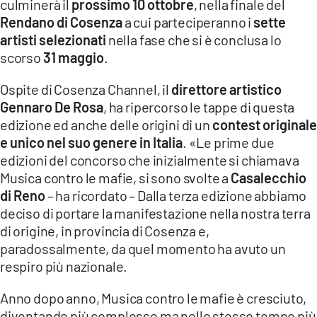
culminerà il
prossimo 10 ottobre
, nella finale del
COSENZACHANNEL.IT
Rendano di Cosenza
a cui parteciperanno i
sette
ILVIBONESE.IT
artisti selezionati
nella fase che si è conclusa lo
scorso
CATANZAROCHANNEL.IT
31 maggio
.
LACAPITALENEWS.IT
Ospite di Cosenza Channel, il
direttore artistico
Gennaro De Rosa
, ha ripercorso le tappe di questa
App
edizione ed anche delle origini di un
contest originale
e unico nel suo genere in Italia
. «Le prime due
ANDROID
edizioni del concorso che inizialmente si chiamava
APPLE
Musica contro le mafie, si sono svolte a
Casalecchio
di Reno
– ha ricordato – Dalla terza edizione abbiamo
deciso di portare la manifestazione nella nostra terra
di origine, in provincia di Cosenza e,
paradossalmente, da quel momento ha avuto un
respiro più nazionale.
Anno dopo anno, Musica contro le mafie è cresciuto,
diventando più complesso ma nello stesso tempo più