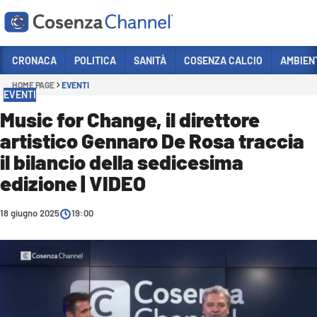
Vai
CRONACA
POLITICA
SANITÀ
COSENZA CALCIO
AMBIEN
HOME PAGE
EVENTI
Sezioni
EVENTI
CRONACA
Music for Change, il direttore
artistico Gennaro De Rosa traccia
POLITICA
il bilancio della sedicesima
COSENZA CALCIO
edizione | VIDEO
ECONOMIA E LAVORO
18 giugno 2025
ITALIA MONDO
19:00
SANITÀ
SPORT
CULTURA