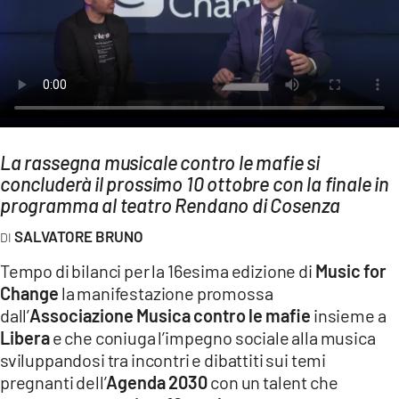
AMBIENTE
Streaming
LAC TV
LAC NETWORK
LAC ONAIR
La rassegna musicale contro le mafie si
concluderà il prossimo 10 ottobre con la finale in
LaC
programma al teatro Rendano di Cosenza
Network
SALVATORE BRUNO
LACPLAY.IT
Tempo di bilanci per la 16esima edizione di
Music for
LACTV.IT
Change
la manifestazione promossa
LACONAIR.IT
dall’
Associazione Musica contro le mafie
insieme a
Libera
e che coniuga l’impegno sociale alla musica
LACITYMAG.IT
sviluppandosi tra incontri e dibattiti sui temi
ILREGGINO.IT
pregnanti dell’
Agenda 2030
con un talent che