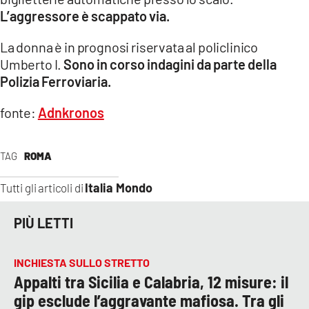
COSENZACHANNEL.IT
L’aggressore è scappato via.
ILVIBONESE.IT
La donna è in prognosi riservata al policlinico
CATANZAROCHANNEL.IT
Umberto I.
Sono in corso indagini da parte della
Polizia Ferroviaria.
LACAPITALENEWS.IT
fonte:
Adnkronos
App
ANDROID
TAG
ROMA
APPLE
Italia Mondo
Tutti gli articoli di
PIÙ LETTI
INCHIESTA SULLO STRETTO
Appalti tra Sicilia e Calabria, 12 misure: il
gip esclude l’aggravante mafiosa. Tra gli