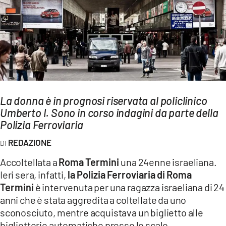
AMBIENTE
Streaming
LAC TV
LAC NETWORK
LAC ONAIR
La donna è in prognosi riservata al policlinico
Umberto I. Sono in corso indagini da parte della
LaC
Network
Polizia Ferroviaria
LACPLAY.IT
REDAZIONE
LACTV.IT
Accoltellata a
Roma Termini
una 24enne israeliana.
LACONAIR.IT
Ieri sera, infatti,
la Polizia Ferroviaria di Roma
Termini
è intervenuta per una ragazza israeliana di 24
LACITYMAG.IT
anni che è stata aggredita a coltellate da uno
ILREGGINO.IT
sconosciuto, mentre acquistava un biglietto alle
biglietterie automatiche presso lo scalo.