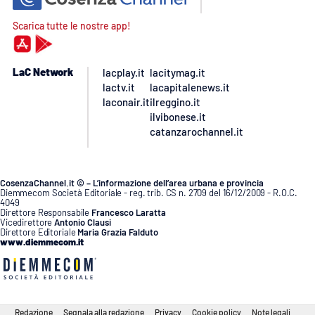
Scarica tutte le nostre app!
LaC Network
lacplay.it
lacitymag.it
lactv.it
lacapitalenews.it
laconair.it
ilreggino.it
ilvibonese.it
catanzarochannel.it
CosenzaChannel.it © – L’informazione dell’area urbana e provincia
Diemmecom Società Editoriale - reg. trib. CS n. 2709 del 16/12/2009 - R.O.C.
4049
Direttore Responsabile
Francesco Laratta
Vicedirettore
Antonio Clausi
Direttore Editoriale
Maria Grazia Falduto
www.diemmecom.it
Redazione
Segnala alla redazione
Privacy
Cookie policy
Note legali