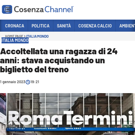
Vai
CRONACA
POLITICA
SANITÀ
COSENZA CALCIO
AMBIEN
HOME PAGE
ITALIA MONDO
Sezioni
ITALIA MONDO
CRONACA
Accoltellata una ragazza di 24
anni: stava acquistando un
POLITICA
biglietto del treno
COSENZA CALCIO
ECONOMIA E LAVORO
1 gennaio 2023
19:21
ITALIA MONDO
SANITÀ
SPORT
CULTURA