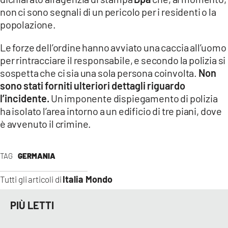
COSENZACHANNEL.IT
non ci sono segnali di un pericolo per i residenti o la
ILVIBONESE.IT
popolazione.
CATANZAROCHANNEL.IT
Le forze dell’ordine hanno avviato una caccia all’uomo
per rintracciare il responsabile, e secondo la polizia si
LACAPITALENEWS.IT
sospetta che ci sia una sola persona coinvolta.
Non
sono stati forniti ulteriori dettagli riguardo
App
l’incidente.
Un imponente dispiegamento di polizia
ANDROID
ha isolato l’area intorno a un edificio di tre piani, dove
APPLE
è avvenuto il crimine.
TAG
GERMANIA
Italia Mondo
Tutti gli articoli di
PIÙ LETTI