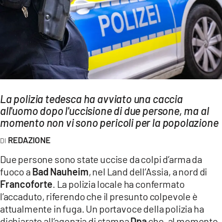
AMBIENTE
Streaming
LAC TV
LAC NETWORK
LAC ONAIR
La polizia tedesca ha avviato una caccia
all'uomo dopo l'uccisione di due persone, ma al
LaC
Network
momento non vi sono pericoli per la popolazione
LACPLAY.IT
REDAZIONE
LACTV.IT
Due persone sono state uccise da colpi d’arma da
LACONAIR.IT
fuoco a
Bad Nauheim
, nel Land dell’Assia, a nord di
Francoforte
. La polizia locale ha confermato
LACITYMAG.IT
l’accaduto, riferendo che il presunto colpevole è
ILREGGINO.IT
attualmente in fuga. Un portavoce della polizia ha
dichiarato all’agenzia di stampa
Dpa
che, al momento,