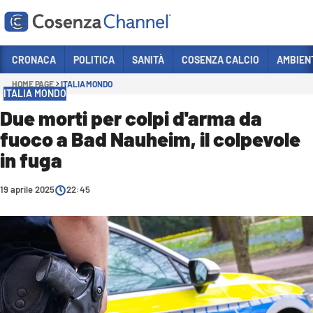
Vai
CRONACA
POLITICA
SANITÀ
COSENZA CALCIO
AMBIEN
HOME PAGE
ITALIA MONDO
Sezioni
ITALIA MONDO
CRONACA
Due morti per colpi d'arma da
fuoco a Bad Nauheim, il colpevole
POLITICA
in fuga
COSENZA CALCIO
ECONOMIA E LAVORO
19 aprile 2025
22:45
ITALIA MONDO
SANITÀ
SPORT
CULTURA