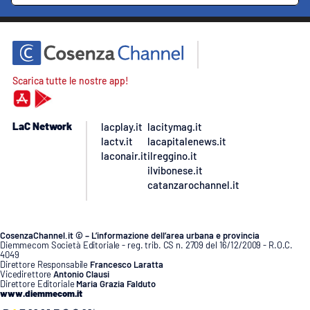
Scarica tutte le nostre app!
LaC Network
lacplay.it
lacitymag.it
lactv.it
lacapitalenews.it
laconair.it
ilreggino.it
ilvibonese.it
catanzarochannel.it
CosenzaChannel.it © – L’informazione dell’area urbana e provincia
Diemmecom Società Editoriale - reg. trib. CS n. 2709 del 16/12/2009 - R.O.C.
4049
Direttore Responsabile
Francesco Laratta
Vicedirettore
Antonio Clausi
Direttore Editoriale
Maria Grazia Falduto
www.diemmecom.it