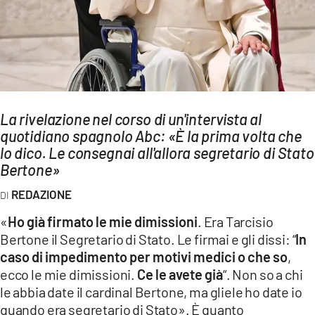
AMBIENTE
Streaming
LAC TV
LAC NETWORK
LAC ONAIR
La rivelazione nel corso di un'intervista al
quotidiano spagnolo Abc: «È la prima volta che
lo dico. Le consegnai all'allora segretario di Stato
LaC
Bertone»
Network
LACPLAY.IT
REDAZIONE
LACTV.IT
«
Ho già firmato le mie dimissioni
. Era Tarcisio
Bertone il Segretario di Stato. Le firmai e gli dissi: “
In
LACONAIR.IT
caso di impedimento per motivi medici o che so
,
LACITYMAG.IT
ecco le mie dimissioni.
Ce le avete già
“. Non so a chi
le abbia date il cardinal Bertone, ma gliele ho date io
ILREGGINO.IT
quando era segretario di Stato». È quanto