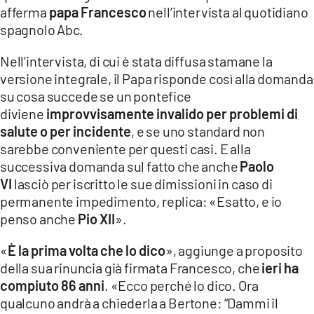
COSENZACHANNEL.IT
afferma
papa Francesco
nell’intervista al quotidiano
spagnolo Abc.
ILVIBONESE.IT
CATANZAROCHANNEL.IT
Nell’intervista, di cui è stata diffusa stamane la
versione integrale, il Papa risponde così alla domanda
LACAPITALENEWS.IT
su cosa succede se un pontefice
diviene
improvvisamente invalido per problemi di
App
salute o per incidente
, e se uno standard non
ANDROID
sarebbe conveniente per questi casi. E alla
successiva domanda sul fatto che anche
Paolo
APPLE
VI
lasciò per iscritto le sue dimissioni in caso di
permanente impedimento, replica: «Esatto, e io
penso anche
Pio XII
».
«
È la prima volta che lo dico
», aggiunge a proposito
della sua rinuncia già firmata Francesco, che
ieri ha
compiuto 86 anni
. «Ecco perché lo dico. Ora
qualcuno andrà a chiederla a Bertone: “Dammi il