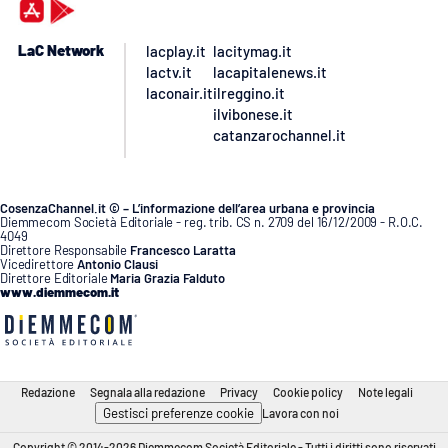
LaC Network
lacplay.it
lacitymag.it
lactv.it
lacapitalenews.it
laconair.it
ilreggino.it
ilvibonese.it
catanzarochannel.it
CosenzaChannel.it © – L’informazione dell’area urbana e provincia
Diemmecom Società Editoriale - reg. trib. CS n. 2709 del 16/12/2009 - R.O.C.
4049
Direttore Responsabile
Francesco Laratta
Vicedirettore
Antonio Clausi
Direttore Editoriale
Maria Grazia Falduto
www.diemmecom.it
Redazione
Segnala alla redazione
Privacy
Cookie policy
Note legali
Gestisci preferenze cookie
Lavora con noi
Copyright © 2014-2026 Diemmecom Società Editoriale - Tutti i diritti sono riservati