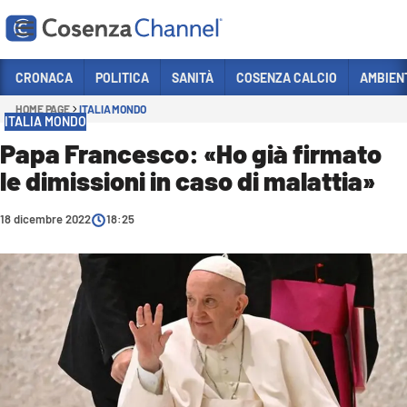
Vai
CRONACA
POLITICA
SANITÀ
COSENZA CALCIO
AMBIEN
HOME PAGE
ITALIA MONDO
Sezioni
ITALIA MONDO
CRONACA
Papa Francesco: «Ho già firmato
le dimissioni in caso di malattia»
POLITICA
COSENZA CALCIO
18 dicembre 2022
18:25
ECONOMIA E LAVORO
ITALIA MONDO
SANITÀ
SPORT
CULTURA