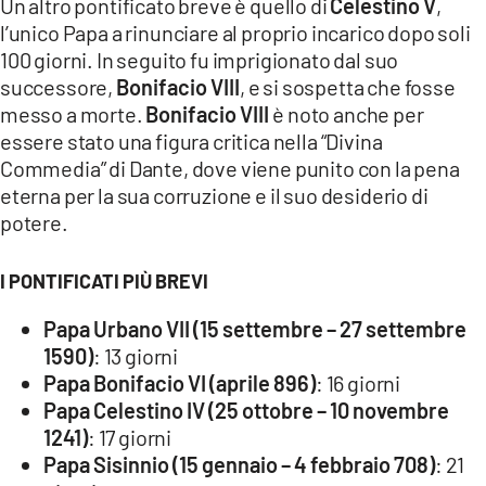
Un altro pontificato breve è quello di
Celestino V
,
l’unico Papa a rinunciare al proprio incarico dopo soli
100 giorni. In seguito fu imprigionato dal suo
successore,
Bonifacio VIII
, e si sospetta che fosse
messo a morte.
Bonifacio VIII
è noto anche per
essere stato una figura critica nella “Divina
Commedia” di Dante, dove viene punito con la pena
eterna per la sua corruzione e il suo desiderio di
potere.
I PONTIFICATI PIÙ BREVI
Papa Urbano VII (15 settembre – 27 settembre
1590)
: 13 giorni
Papa Bonifacio VI (aprile 896)
: 16 giorni
Papa Celestino IV (25 ottobre – 10 novembre
1241)
: 17 giorni
Papa Sisinnio (15 gennaio – 4 febbraio 708)
: 21