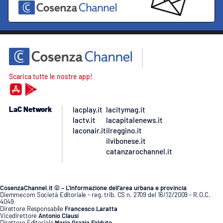
Scarica tutte le nostre app!
LaC Network
lacplay.it
lacitymag.it
lactv.it
lacapitalenews.it
laconair.it
ilreggino.it
ilvibonese.it
catanzarochannel.it
CosenzaChannel.it © – L’informazione dell’area urbana e provincia
Diemmecom Società Editoriale - reg. trib. CS n. 2709 del 16/12/2009 - R.O.C.
4049
Direttore Responsabile
Francesco Laratta
Vicedirettore
Antonio Clausi
Direttore Editoriale
Maria Grazia Falduto