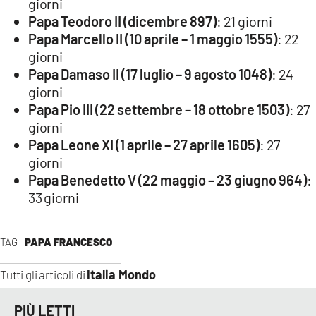
giorni
Papa Teodoro II (dicembre 897)
: 21 giorni
Papa Marcello II (10 aprile – 1 maggio 1555)
: 22
giorni
Papa Damaso II (17 luglio – 9 agosto 1048)
: 24
giorni
Papa Pio III (22 settembre – 18 ottobre 1503)
: 27
giorni
Papa Leone XI (1 aprile – 27 aprile 1605)
: 27
giorni
Papa Benedetto V (22 maggio – 23 giugno 964)
:
33 giorni
TAG
PAPA FRANCESCO
Italia Mondo
Tutti gli articoli di
PIÙ LETTI