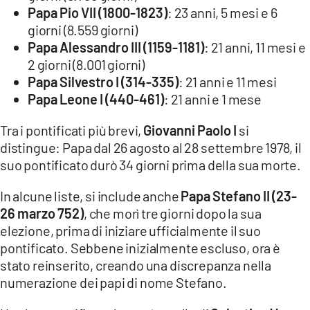
Papa Pio VII (1800-1823)
: 23 anni, 5 mesi e 6
giorni (8.559 giorni)
Papa Alessandro III (1159-1181)
: 21 anni, 11 mesi e
2 giorni (8.001 giorni)
Papa Silvestro I (314-335)
: 21 anni e 11 mesi
Papa Leone I (440-461)
: 21 anni e 1 mese
Tra i pontificati più brevi,
Giovanni Paolo I
si
distingue: Papa dal 26 agosto al 28 settembre 1978, il
suo pontificato durò 34 giorni prima della sua morte.
In alcune liste, si include anche
Papa Stefano II (23-
26 marzo 752)
, che morì tre giorni dopo la sua
elezione, prima di iniziare ufficialmente il suo
pontificato. Sebbene inizialmente escluso, ora è
stato reinserito, creando una discrepanza nella
numerazione dei papi di nome Stefano.