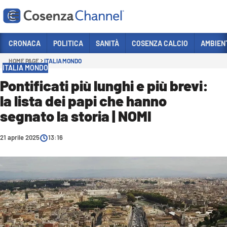
Vai
CRONACA
POLITICA
SANITÀ
COSENZA CALCIO
AMBIEN
HOME PAGE
ITALIA MONDO
Sezioni
ITALIA MONDO
CRONACA
Pontificati più lunghi e più brevi:
la lista dei papi che hanno
POLITICA
segnato la storia | NOMI
COSENZA CALCIO
ECONOMIA E LAVORO
21 aprile 2025
13:16
ITALIA MONDO
SANITÀ
SPORT
CULTURA