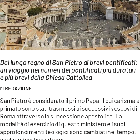
AMBIENTE
Streaming
LAC TV
LAC NETWORK
LAC ONAIR
Dal lungo regno di San Pietro ai brevi pontificati:
un viaggio nei numeri dei pontificati più duraturi
LaC
Network
e più brevi della Chiesa Cattolica
LACPLAY.IT
REDAZIONE
LACTV.IT
San Pietro è considerato il primo Papa, il cui carisma e
LACONAIR.IT
primato sono stati trasmessi ai successivi vescovi di
Roma attraverso la successione apostolica. La
LACITYMAG.IT
modalità di esercizio di questo ministero e i suoi
ILREGGINO.IT
approfondimenti teologici sono cambiati nel tempo,
evolvendosi fino ad oggi.