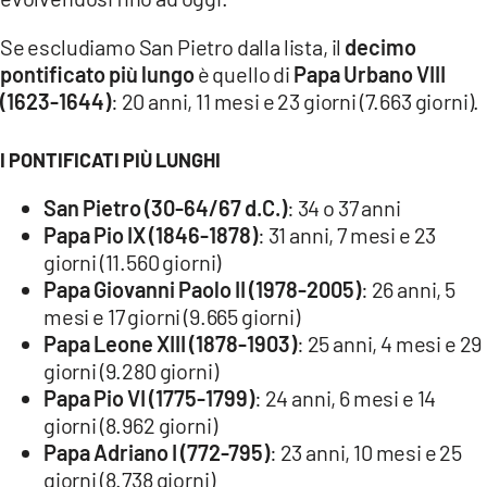
COSENZACHANNEL.IT
Se escludiamo San Pietro dalla lista, il
decimo
ILVIBONESE.IT
pontificato più lungo
è quello di
Papa Urbano VIII
CATANZAROCHANNEL.IT
(1623-1644)
: 20 anni, 11 mesi e 23 giorni (7.663 giorni).
LACAPITALENEWS.IT
I PONTIFICATI PIÙ LUNGHI
App
San Pietro (30-64/67 d.C.)
: 34 o 37 anni
ANDROID
Papa Pio IX (1846-1878)
: 31 anni, 7 mesi e 23
giorni (11.560 giorni)
APPLE
Papa Giovanni Paolo II (1978-2005)
: 26 anni, 5
mesi e 17 giorni (9.665 giorni)
Papa Leone XIII (1878-1903)
: 25 anni, 4 mesi e 29
giorni (9.280 giorni)
Papa Pio VI (1775-1799)
: 24 anni, 6 mesi e 14
giorni (8.962 giorni)
Papa Adriano I (772-795)
: 23 anni, 10 mesi e 25
giorni (8.738 giorni)