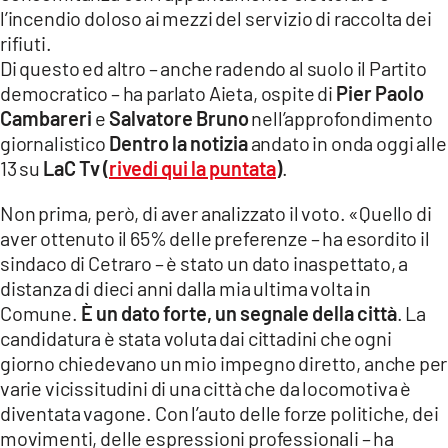
COSENZACHANNEL.IT
l’incendio doloso ai mezzi del servizio di raccolta dei
rifiuti.
ILVIBONESE.IT
Di questo ed altro – anche radendo al suolo il Partito
CATANZAROCHANNEL.IT
democratico – ha parlato Aieta, ospite di
Pier Paolo
Cambareri
e
Salvatore Bruno
nell’approfondimento
LACAPITALENEWS.IT
giornalistico
Dentro la notizia
andato in onda oggi alle
13 su
LaC Tv (
rivedi qui la puntata
)
.
App
ANDROID
Non prima, però, di aver analizzato il voto. «Quello di
aver ottenuto il 65% delle preferenze – ha esordito il
APPLE
sindaco di Cetraro – è stato un dato inaspettato, a
distanza di dieci anni dalla mia ultima volta in
Comune.
È un dato forte, un segnale della città
. La
candidatura è stata voluta dai cittadini che ogni
giorno chiedevano un mio impegno diretto, anche per
varie vicissitudini di una città che da locomotiva è
diventata vagone. Con l’auto delle forze politiche, dei
movimenti, delle espressioni professionali – ha