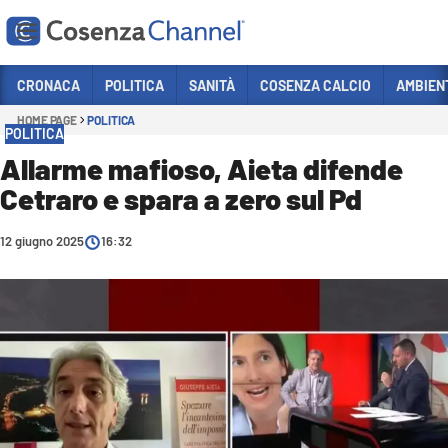
Vai
CRONACA
POLITICA
SANITÀ
COSENZA CALCIO
AMBIEN
HOME PAGE
POLITICA
Sezioni
POLITICA
CRONACA
Allarme mafioso, Aieta difende
Cetraro e spara a zero sul Pd
POLITICA
COSENZA CALCIO
12 giugno 2025
16:32
ECONOMIA E LAVORO
ITALIA MONDO
SANITÀ
SPORT
CULTURA