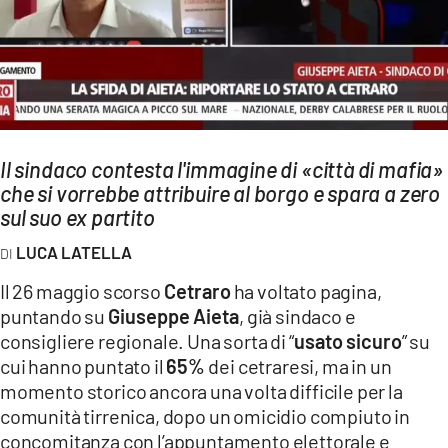
AMBIENTE
Streaming
LAC TV
LAC NETWORK
LAC ONAIR
Il sindaco contesta l'immagine di «città di mafia»
che si vorrebbe attribuire al borgo e spara a zero
sul suo ex partito
LaC
Network
LUCA LATELLA
LACPLAY.IT
Il 26 maggio scorso
Cetraro
ha voltato pagina,
LACTV.IT
puntando su
Giuseppe Aieta
, già sindaco e
consigliere regionale. Una sorta di “
usato sicuro
” su
LACONAIR.IT
cui hanno puntato il
65%
dei cetraresi, ma in un
LACITYMAG.IT
momento storico ancora una volta difficile per la
comunità tirrenica, dopo un omicidio compiuto in
ILREGGINO.IT
concomitanza con l’appuntamento elettorale e