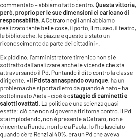
commentato – abbiamo fatto centro.
Questa vittoria,
però, proprio per le sue dimensioni ci caricano di
responsabilità
. A Cetraro negli anni abbiamo
realizzato tante belle cose, il porto, il museo, il teatro,
le biblioteche, le piazze e questo è stato un
riconoscimento da parte dei cittadini».
Ex piddino, l’amministratore tirrenico non si è
sottratto dall’analizzare anche le vicende che sta
attraversando il Pd. Puntando il dito contro la classe
dirigente. «
Il Pd sta annaspando ovunque
, ha un
problema che si porta dietro da quando è nato – ha
sottolineato Aieta – cioè è o
staggio di caminetti e
salotti ovattati
. La politica è una scienza quasi
esatta: ciò che non si governa ti ritorna contro. Il Pd
sta implodendo, non è presente a Cetraro, non è
vincente a Rende, non lo è a Paola. Io l’ho lasciato
quando c’era Renzi al 40%, era un Pd che aveva