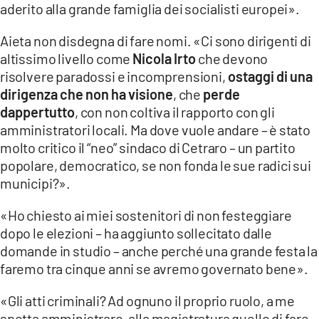
aderito alla grande famiglia dei socialisti europei».
Aieta non disdegna di fare nomi. «Ci sono dirigenti di
altissimo livello come
Nicola Irto
che devono
risolvere paradossi e incomprensioni,
ostaggi di una
dirigenza che non ha visione
, che
perde
dappertutto
, con non coltiva il rapporto con gli
amministratori locali. Ma dove vuole andare – è stato
molto critico il “neo” sindaco di Cetraro – un partito
popolare, democratico, se non fonda le sue radici sui
municipi?».
«Ho chiesto ai miei sostenitori di non festeggiare
dopo le elezioni – ha aggiunto sollecitato dalle
domande in studio – anche perché una grande festa la
faremo tra cinque anni se avremo governato bene».
«Gli atti criminali? Ad ognuno il proprio ruolo, a me
spetta amministrare, alla magistratura quello di fare