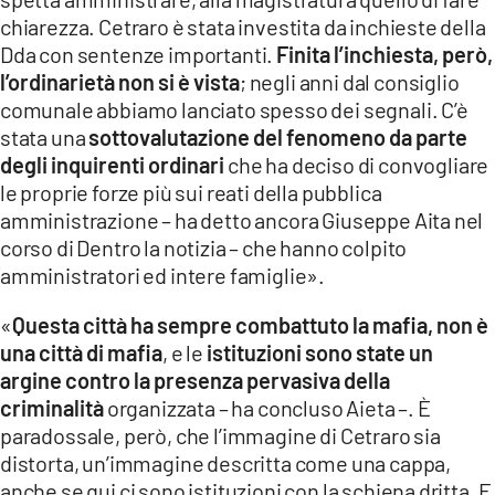
chiarezza. Cetraro è stata investita da inchieste della
Dda con sentenze importanti.
Finita l’inchiesta, però,
l’ordinarietà non si è vista
; negli anni dal consiglio
comunale abbiamo lanciato spesso dei segnali. C’è
stata una
sottovalutazione del fenomeno da parte
degli inquirenti ordinari
che ha deciso di convogliare
le proprie forze più sui reati della pubblica
amministrazione – ha detto ancora Giuseppe Aita nel
corso di Dentro la notizia – che hanno colpito
amministratori ed intere famiglie».
«
Questa città ha sempre combattuto la mafia, non è
una città di mafia
, e le
istituzioni sono state un
argine contro la presenza pervasiva della
criminalità
organizzata – ha concluso Aieta –. È
paradossale, però, che l’immagine di Cetraro sia
distorta, un’immagine descritta come una cappa,
anche se qui ci sono istituzioni con la schiena dritta. E