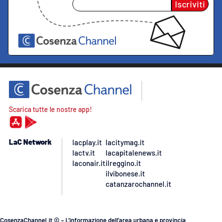
Iscriviti
Scarica tutte le nostre app!
LaC Network
lacplay.it
lacitymag.it
lactv.it
lacapitalenews.it
laconair.it
ilreggino.it
ilvibonese.it
catanzarochannel.it
CosenzaChannel.it © – L’informazione dell’area urbana e provincia