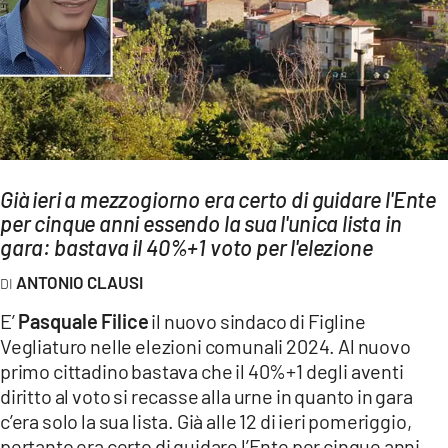
AMBIENTE
Streaming
LAC TV
LAC NETWORK
LAC ONAIR
Già ieri a mezzogiorno era certo di guidare l'Ente
per cinque anni essendo la sua l'unica lista in
LaC
Network
gara: bastava il 40%+1 voto per l'elezione
LACPLAY.IT
ANTONIO CLAUSI
LACTV.IT
E’
Pasquale Filice
il nuovo sindaco di Figline
LACONAIR.IT
Vegliaturo nelle elezioni comunali 2024. Al nuovo
primo cittadino bastava che il 40%+1 degli aventi
LACITYMAG.IT
diritto al voto si recasse alla urne in quanto in gara
ILREGGINO.IT
c’era solo la sua lista. Già alle 12 di ieri pomeriggio,
pertanto era certo di guidare l’Ente per cinque anni.