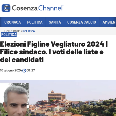
Vai
CRONACA
POLITICA
SANITÀ
COSENZA CALCIO
AMBIEN
HOME PAGE
POLITICA
Sezioni
POLITICA
CRONACA
Elezioni Figline Vegliaturo 2024 |
Filice sindaco. I voti delle liste e
POLITICA
dei candidati
COSENZA CALCIO
ECONOMIA E LAVORO
10 giugno 2024
06:27
ITALIA MONDO
SANITÀ
SPORT
CULTURA