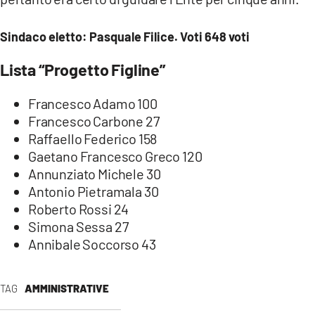
COSENZACHANNEL.IT
ILVIBONESE.IT
Sindaco eletto: Pasquale Filice. Voti 648 voti
CATANZAROCHANNEL.IT
Lista “Progetto Figline”
LACAPITALENEWS.IT
Francesco Adamo 100
Francesco Carbone 27
App
Raffaello Federico 158
ANDROID
Gaetano Francesco Greco 120
APPLE
Annunziato Michele 30
Antonio Pietramala 30
Roberto Rossi 24
Simona Sessa 27
Annibale Soccorso 43
TAG
AMMINISTRATIVE