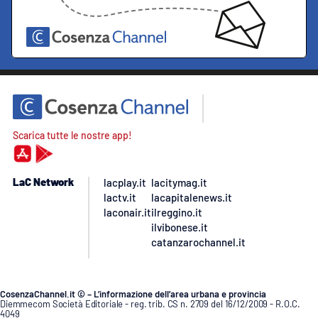
Scarica tutte le nostre app!
LaC Network
lacplay.it
lacitymag.it
lactv.it
lacapitalenews.it
laconair.it
ilreggino.it
ilvibonese.it
catanzarochannel.it
CosenzaChannel.it © – L’informazione dell’area urbana e provincia
Diemmecom Società Editoriale - reg. trib. CS n. 2709 del 16/12/2009 - R.O.C.
4049