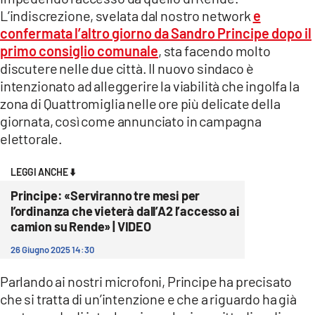
COSENZACHANNEL.IT
L’indiscrezione, svelata dal nostro network
e
ILVIBONESE.IT
confermata l’altro giorno da Sandro Principe dopo il
primo consiglio comunale
, sta facendo molto
CATANZAROCHANNEL.IT
discutere nelle due città. Il nuovo sindaco è
LACAPITALENEWS.IT
intenzionato ad alleggerire la viabilità che ingolfa la
zona di Quattromiglia nelle ore più delicate della
giornata, così come annunciato in campagna
App
elettorale.
ANDROID
APPLE
LEGGI ANCHE ⬇️
Principe: «Serviranno tre mesi per
l’ordinanza che vieterà dall’A2 l’accesso ai
camion su Rende» | VIDEO
26 Giugno 2025 14:30
Parlando ai nostri microfoni, Principe ha precisato
che si tratta di un’intenzione e che a riguardo ha già