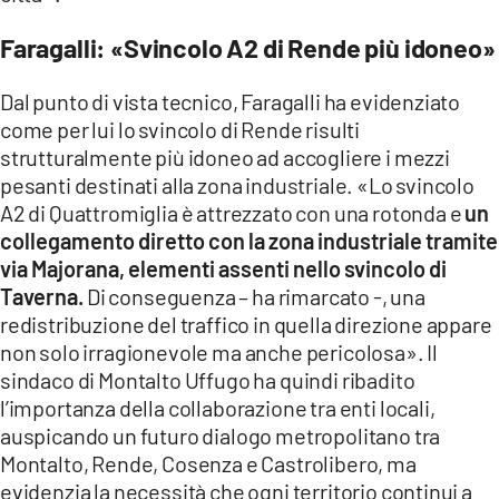
Faragalli: «Svincolo A2 di Rende più idoneo»
Dal punto di vista tecnico, Faragalli ha evidenziato
come per lui lo svincolo di Rende risulti
strutturalmente più idoneo ad accogliere i mezzi
pesanti destinati alla zona industriale. «Lo svincolo
A2 di Quattromiglia è attrezzato con una rotonda e
un
collegamento diretto con la zona industriale tramite
via Majorana, elementi assenti nello svincolo di
Taverna.
Di conseguenza – ha rimarcato -, una
redistribuzione del traffico in quella direzione appare
non solo irragionevole ma anche pericolosa». Il
sindaco di Montalto Uffugo ha quindi ribadito
l’importanza della collaborazione tra enti locali,
auspicando un futuro dialogo metropolitano tra
Montalto, Rende, Cosenza e Castrolibero, ma
evidenzia la necessità che ogni territorio continui a