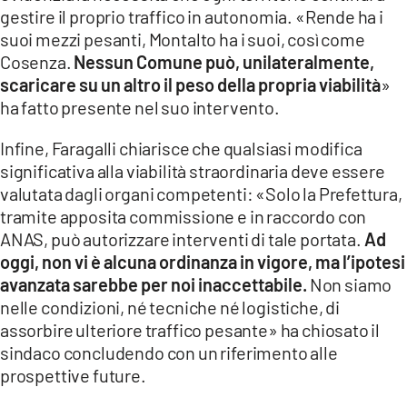
gestire il proprio traffico in autonomia. «Rende ha i
suoi mezzi pesanti, Montalto ha i suoi, così come
Cosenza.
Nessun Comune può, unilateralmente,
scaricare su un altro il peso della propria viabilità
»
ha fatto presente nel suo intervento.
Infine, Faragalli chiarisce che qualsiasi modifica
significativa alla viabilità straordinaria deve essere
valutata dagli organi competenti: «Solo la Prefettura,
tramite apposita commissione e in raccordo con
ANAS, può autorizzare interventi di tale portata.
Ad
oggi, non vi è alcuna ordinanza in vigore, ma l’ipotesi
avanzata sarebbe per noi inaccettabile.
Non siamo
nelle condizioni, né tecniche né logistiche, di
assorbire ulteriore traffico pesante» ha chiosato il
sindaco concludendo con un riferimento alle
prospettive future.