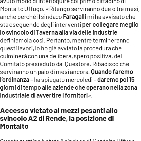
avuto modo di interloquire col primo cittadino di
Montalto Uffugo. «Ritengo serviranno due o tre mesi,
anche perché il sindaco
Faragalli
mi ha avvisato che
sta eseguendo degli interventi
per collegare meglio
lo svincolo di Taverna alla via delle industrie
,
definiamola così. Pertanto, mentre termineranno
questi lavori, io ho già avviato la procedura che
culminerà con una delibera, spero positiva, del
Comitato presieduto dal Questore. Ribadisco che
serviranno un paio di mesi ancora.
Quando faremo
l’ordinanza
– ha spiegato mercoledì –
daremo poi 15
giorni di tempo alle aziende che operano nella zona
industriale di avvertire i fornitori»
.
Accesso vietato ai mezzi pesanti allo
svincolo A2 di Rende, la posizione di
Montalto