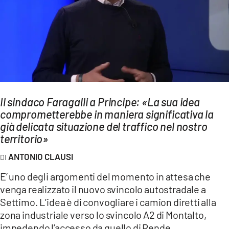
AMBIENTE
Streaming
LAC TV
LAC NETWORK
LAC ONAIR
Il sindaco Faragalli a Principe: «La sua idea
comprometterebbe in maniera significativa la
LaC
Network
già delicata situazione del traffico nel nostro
territorio»
LACPLAY.IT
LACTV.IT
ANTONIO CLAUSI
LACONAIR.IT
E’ uno degli argomenti del momento in attesa che
venga realizzato il nuovo svincolo autostradale a
LACITYMAG.IT
Settimo. L’idea è di convogliare i camion diretti alla
ILREGGINO.IT
zona industriale verso lo svincolo A2 di Montalto,
impedendo l’accesso da quello di Rende.