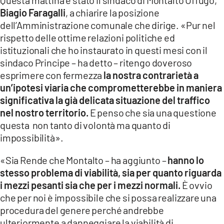
Questa mattina è stato il sindaco di Montalto Uffugo,
Biagio Faragalli
, a chiarire la posizione
dell’Amministrazione comunale che dirige. «Pur nel
rispetto delle ottime relazioni politiche ed
istituzionali che ho instaurato in questi mesi con il
sindaco Principe – ha detto – ritengo doveroso
esprimere con fermezza
la nostra contrarietà a
un’ipotesi viaria che comprometterebbe in maniera
significativa la già delicata situazione del traffico
nel nostro territorio.
E penso che sia una questione
questa non tanto di volontà ma quanto di
impossibilità».
«Sia Rende che Montalto – ha aggiunto –
hanno lo
stesso problema di viabilità, sia per quanto riguarda
i mezzi pesanti sia che per i mezzi normali.
È ovvio
che per noi è impossibile che si possa realizzare una
procedura del genere perché andrebbe
ulteriormente a danneggiare la viabilità di