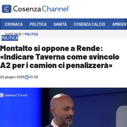
Vai
CRONACA
POLITICA
SANITÀ
COSENZA CALCIO
AMBIEN
HOME PAGE
POLITICA
Sezioni
POLITICA
CRONACA
Montalto si oppone a Rende:
«Indicare Taverna come svincolo
POLITICA
A2 per i camion ci penalizzerà»
COSENZA CALCIO
ECONOMIA E LAVORO
29 giugno 2025
10:00
ITALIA MONDO
SANITÀ
SPORT
CULTURA