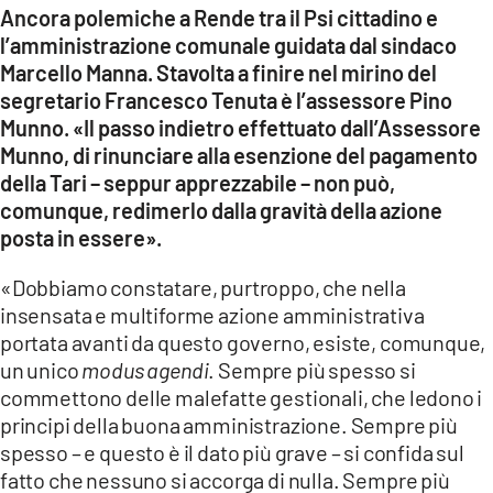
COSENZACHANNEL.IT
Ancora polemiche a Rende tra il Psi cittadino e
l’amministrazione comunale guidata dal sindaco
ILVIBONESE.IT
Marcello Manna. Stavolta a finire nel mirino del
CATANZAROCHANNEL.IT
segretario Francesco Tenuta è l’assessore Pino
Munno. «Il passo indietro effettuato dall’Assessore
LACAPITALENEWS.IT
Munno, di rinunciare alla esenzione del pagamento
della Tari – seppur apprezzabile – non può,
App
comunque, redimerlo dalla gravità della azione
ANDROID
posta in essere».
APPLE
«Dobbiamo constatare, purtroppo, che nella
insensata e multiforme azione amministrativa
portata avanti da questo governo, esiste, comunque,
un unico
modus agendi
. Sempre più spesso si
commettono delle malefatte gestionali, che ledono i
principi della buona amministrazione. Sempre più
spesso – e questo è il dato più grave – si confida sul
fatto che nessuno si accorga di nulla. Sempre più