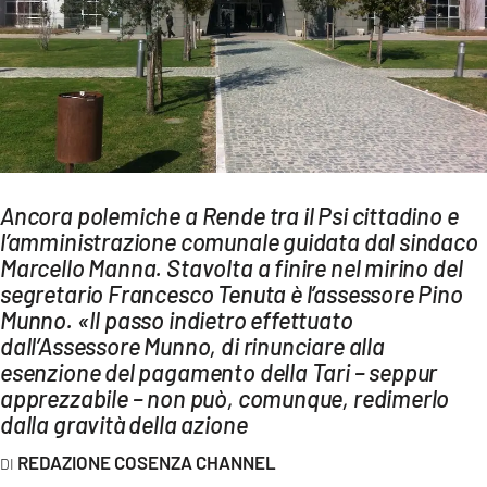
AMBIENTE
Streaming
LAC TV
LAC NETWORK
LAC ONAIR
Ancora polemiche a Rende tra il Psi cittadino e
l’amministrazione comunale guidata dal sindaco
LaC
Network
Marcello Manna. Stavolta a finire nel mirino del
segretario Francesco Tenuta è l’assessore Pino
LACPLAY.IT
Munno. «Il passo indietro effettuato
LACTV.IT
dall’Assessore Munno, di rinunciare alla
esenzione del pagamento della Tari – seppur
LACONAIR.IT
apprezzabile – non può, comunque, redimerlo
LACITYMAG.IT
dalla gravità della azione
ILREGGINO.IT
REDAZIONE COSENZA CHANNEL