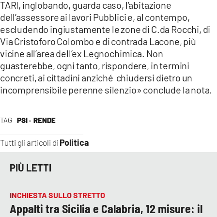
TARI, inglobando, guarda caso, l’abitazione
dell’assessore ai lavori Pubblici e, al contempo,
escludendo ingiustamente le zone di C.da Rocchi, di
Via Cristoforo Colombo e di contrada Lacone, più
vicine all’area dell’ex Legnochimica. Non
guasterebbe, ogni tanto, rispondere, in termini
concreti, ai cittadini anziché chiudersi dietro un
incomprensibile perenne silenzio» conclude la nota.
TAG
PSI ·
RENDE
Politica
Tutti gli articoli di
PIÙ LETTI
INCHIESTA SULLO STRETTO
Appalti tra Sicilia e Calabria, 12 misure: il