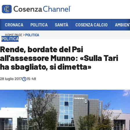
Vai
CRONACA
POLITICA
SANITÀ
COSENZA CALCIO
AMBIEN
HOME PAGE
POLITICA
Sezioni
POLITICA
CRONACA
Rende, bordate del Psi
all'assessore Munno: «Sulla Tari
POLITICA
ha sbagliato, si dimetta»
COSENZA CALCIO
ECONOMIA E LAVORO
28 luglio 2017
15:48
ITALIA MONDO
SANITÀ
SPORT
CULTURA