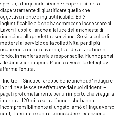
spesso, allorquando si viene scoperti, si tenta
disperatamente di giustificare quello che
oggettivamente è ingiustificabile. Ed è
ingiustificabile ciò che ha commesso l’assessore ai
Lavori Pubblici, anche alla luce della richiesta di
rinunciare alla predetta esenzione. Se si sceglie di
mettersi al servizio della collettività, per di più
ricoprendo ruoli di governo, lo si deve fare fino in
fondo, in maniera seria e responsabile. Munno pensi
alle dimissioni oppure Manna revochi le deleghe»,
afferma Tenuta.
«Inoltre, il Sindaco farebbe bene anche ad “indagare”
in ordine alle scelte effettuate dai suoi dirigenti –
pagati profumatamente per un importo che si aggira
intorno ai 120 mila euro all’anno – che hanno
incomprensibilmente allungato, a mò di lingua verso
nord, il perimetro entro cui includere l’esenzione