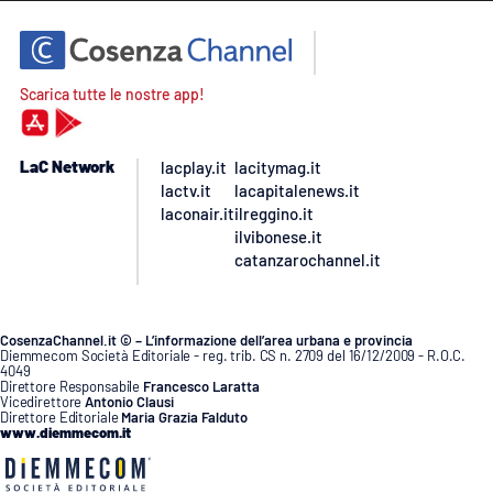
Scarica tutte le nostre app!
LaC Network
lacplay.it
lacitymag.it
lactv.it
lacapitalenews.it
laconair.it
ilreggino.it
ilvibonese.it
catanzarochannel.it
CosenzaChannel.it © – L’informazione dell’area urbana e provincia
Diemmecom Società Editoriale - reg. trib. CS n. 2709 del 16/12/2009 - R.O.C.
4049
Direttore Responsabile
Francesco Laratta
Vicedirettore
Antonio Clausi
Direttore Editoriale
Maria Grazia Falduto
www.diemmecom.it