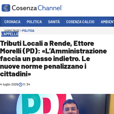
Vai
CRONACA
POLITICA
SANITÀ
COSENZA CALCIO
AMBIEN
HOME PAGE
POLITICA
Sezioni
L’APPELLO
CRONACA
Tributi Locali a Rende, Ettore
Morelli (PD): «L’Amministrazione
POLITICA
faccia un passo indietro. Le
COSENZA CALCIO
nuove norme penalizzano i
ECONOMIA E LAVORO
cittadini»
ITALIA MONDO
4 luglio 2026
11:34
SANITÀ
SPORT
CULTURA