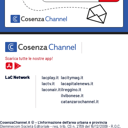
Scarica tutte le nostre app!
LaC Network
lacplay.it
lacitymag.it
lactv.it
lacapitalenews.it
laconair.it
ilreggino.it
ilvibonese.it
catanzarochannel.it
CosenzaChannel.it © – L’informazione dell’area urbana e provincia
Diemmecom Società Editoriale - reg. trib. CS n. 2709 del 16/12/2009 - R.O.C.