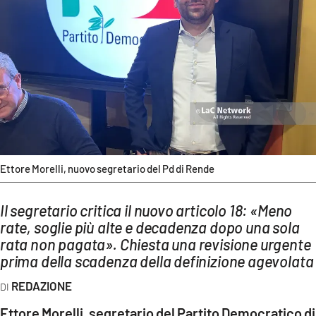
AMBIENTE
Streaming
LAC TV
LAC NETWORK
LAC ONAIR
LaC
Network
Ettore Morelli, nuovo segretario del Pd di Rende
LACPLAY.IT
Il segretario critica il nuovo articolo 18: «Meno
LACTV.IT
rate, soglie più alte e decadenza dopo una sola
LACONAIR.IT
rata non pagata». Chiesta una revisione urgente
prima della scadenza della definizione agevolata
LACITYMAG.IT
REDAZIONE
ILREGGINO.IT
Ettore Morelli, segretario del Partito Democratico di