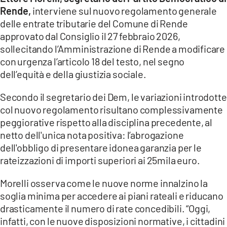
COSENZACHANNEL.IT
Rende,
interviene sul nuovo regolamento generale
ILVIBONESE.IT
delle entrate tributarie del Comune di Rende
approvato dal Consiglio il 27 febbraio 2026,
CATANZAROCHANNEL.IT
sollecitando l’Amministrazione di Rende a modificare
LACAPITALENEWS.IT
con urgenza l’articolo 18 del testo, nel segno
dell’equità e della giustizia sociale.
App
Secondo il segretario dei Dem, le variazioni introdotte
ANDROID
col nuovo regolamento risultano complessivamente
peggiorative rispetto alla disciplina precedente, al
APPLE
netto dell'unica nota positiva: l’abrogazione
dell'obbligo di presentare idonea garanzia per le
rateizzazioni di importi superiori ai 25mila euro.
Morelli osserva come le nuove norme innalzino la
soglia minima per accedere ai piani rateali e riducano
drasticamente il numero di rate concedibili. “Oggi,
infatti, con le nuove disposizioni normative, i cittadini