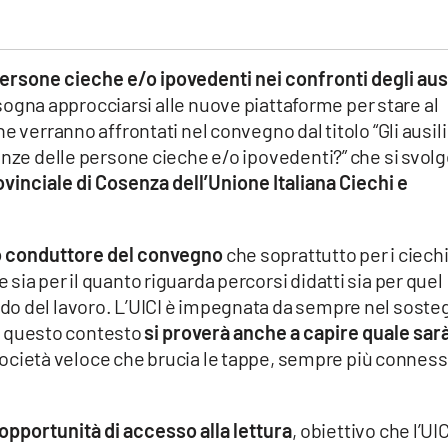
rsone cieche e/o ipovedenti nei confronti degli ausi
gna approcciarsi alle nuove piattaforme per stare al
e verranno affrontati nel convegno dal titolo “Gli ausili
enze delle persone cieche e/o ipovedenti?” che si svol
inciale di Cosenza dell’Unione Italiana Ciechi e
ilo conduttore del convegno
che soprattutto per i ciech
ia per il quanto riguarda percorsi didatti sia per quel
do del lavoro. L’UICI è impegnata da sempre nel soste
 in questo contesto
si proverà anche a capire quale sarà
società veloce che brucia le tappe, sempre più conness
opportunità di accesso alla lettura
, obiettivo che l’UIC