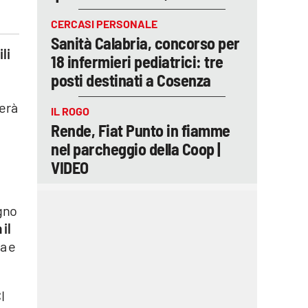
CERCASI PERSONALE
Sanità Calabria, concorso per
li
18 infermieri pediatrici: tre
posti destinati a Cosenza
gerà
IL ROGO
Rende, Fiat Punto in fiamme
nel parcheggio della Coop |
VIDEO
i
gno
 il
a e
I