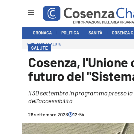
Sezioni
CRONACA
POLITICA
SANITÀ
COSENZA C
Cronaca
HOME PAGE
SALUTE
SALUTE
Politica
Cosenza, l'Unione 
Cosenza Calcio
futuro del "Sistema
Economia e Lavoro
Il 30 settembre in programma presso la
Italia Mondo
dell'accessibilità
Sanità
26 settembre 2023
12:54
Sport