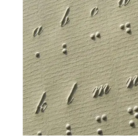
Cultura
Ambiente
Streaming
LaC TV
Lac Network
LaC OnAir
LaC
Network
lacplay.it
lactv.it