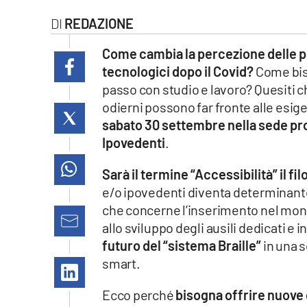
laconair.it
REDAZIONE
lacitymag.it
Come cambia la percezione delle pe
tecnologici dopo il Covid?
Come biso
ilreggino.it
passo con studio e lavoro? Quesiti ch
odierni possono far fronte alle esig
cosenzachannel.it
sabato 30 settembre nella sede prov
Ipovedenti
.
ilvibonese.it
Sarà il termine “Accessibilità” il f
catanzarochannel.it
e/o ipovedenti diventa determinante s
che concerne l’inserimento nel mon
lacapitalenews.it
allo sviluppo degli ausili dedicati e
futuro del “sistema Braille”
in una 
App
smart.
Android
Ecco perché
bisogna offrire nuove 