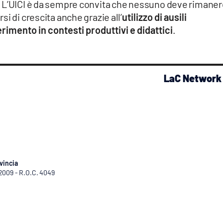
. L’UICI è da sempre convita che nessuno deve rimane
i di crescita anche grazie all’
utilizzo di ausili
rimento in contesti produttivi e didattici
.
LaC Network
vincia
/2009 - R.O.C. 4049