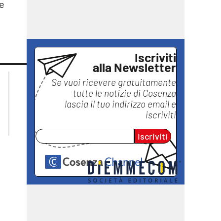
re
Iscriviti
alla Newsletter
lacplay.it
lacitymag.it
Se vuoi ricevere gratuitamente
lactv.it
lacapitalenews.it
tutte le notizie di
Cosenza
laconair.it
ilreggino.it
lascia il tuo indirizzo email e
ilvibonese.it
iscriviti
catanzarochannel.it
Iscriviti