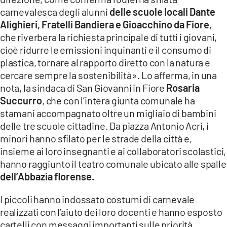
COSENZACHANNEL.IT
carnevalesca degli alunni
delle scuole locali Dante
ILVIBONESE.IT
Alighieri, Fratelli Bandiera e Gioacchino da Fiore
,
che riverbera la richiesta principale di tutti i giovani,
CATANZAROCHANNEL.IT
cioè ridurre le emissioni inquinanti e il consumo di
LACAPITALENEWS.IT
plastica, tornare al rapporto diretto con la natura e
cercare sempre la sostenibilità». Lo afferma, in una
nota, la sindaca di San Giovanni in Fiore
Rosaria
App
Succurro
, che con l’intera giunta comunale ha
ANDROID
stamani accompagnato oltre un migliaio di bambini
APPLE
delle tre scuole cittadine. Da piazza Antonio Acri, i
minori hanno sfilato per le strade della città e,
insieme ai loro insegnanti e ai collaboratori scolastici,
hanno raggiunto il teatro comunale ubicato alle spalle
dell’Abbazia florense.
I piccoli hanno indossato costumi di carnevale
realizzati con l’aiuto dei loro docenti e hanno esposto
cartelli con messaggi importanti sulle priorità