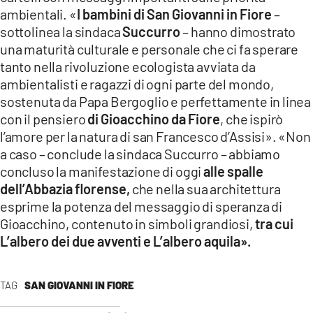
ambientali. «
I bambini di San Giovanni in Fiore
–
sottolinea la sindaca
Succurro
– hanno dimostrato
una maturità culturale e personale che ci fa sperare
tanto nella rivoluzione ecologista avviata da
ambientalisti e ragazzi di ogni parte del mondo,
sostenuta da Papa Bergoglio e perfettamente in linea
con il pensiero
di Gioacchino da Fiore
, che ispirò
l’amore per la natura di san Francesco d’Assisi». «Non
a caso – conclude la sindaca Succurro – abbiamo
concluso la manifestazione di oggi
alle spalle
dell’Abbazia florense,
che nella sua architettura
esprime la potenza del messaggio di speranza di
Gioacchino, contenuto in simboli grandiosi,
tra cui
L’albero dei due avventi e L’albero aquila».
TAG
SAN GIOVANNI IN FIORE