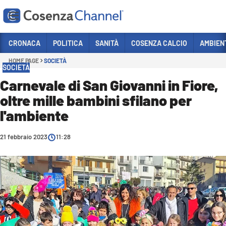
Vai
CRONACA
POLITICA
SANITÀ
COSENZA CALCIO
AMBIEN
HOME PAGE
SOCIETÀ
Sezioni
SOCIETÀ
CRONACA
Carnevale di San Giovanni in Fiore,
oltre mille bambini sfilano per
POLITICA
l'ambiente
COSENZA CALCIO
ECONOMIA E LAVORO
21 febbraio 2023
11:28
ITALIA MONDO
SANITÀ
SPORT
CULTURA