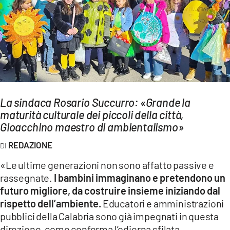
AMBIENTE
Streaming
LAC TV
LAC NETWORK
LAC ONAIR
La sindaca Rosario Succurro: «Grande la
maturità culturale dei piccoli della città,
LaC
Network
Gioacchino maestro di ambientalismo»
LACPLAY.IT
REDAZIONE
LACTV.IT
«Le ultime generazioni non sono affatto passive e
LACONAIR.IT
rassegnate.
I bambini immaginano e pretendono un
futuro migliore, da costruire insieme iniziando dal
LACITYMAG.IT
rispetto dell’ambiente.
Educatori e amministrazioni
ILREGGINO.IT
pubblici della Calabria sono già impegnati in questa
direzione, come conferma l’odierna sfilata