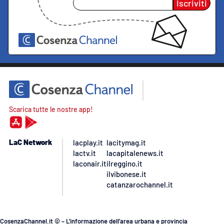
Iscriviti
Scarica tutte le nostre app!
LaC Network
lacplay.it
lacitymag.it
lactv.it
lacapitalenews.it
laconair.it
ilreggino.it
ilvibonese.it
catanzarochannel.it
CosenzaChannel.it © – L’informazione dell’area urbana e provincia