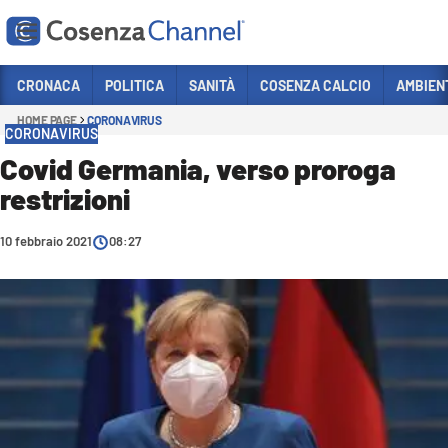
Vai
CRONACA
POLITICA
SANITÀ
COSENZA CALCIO
AMBIEN
HOME PAGE
CORONAVIRUS
Sezioni
CORONAVIRUS
CRONACA
Covid Germania, verso proroga
restrizioni
POLITICA
COSENZA CALCIO
10 febbraio 2021
08:27
ECONOMIA E LAVORO
ITALIA MONDO
SANITÀ
SPORT
CULTURA