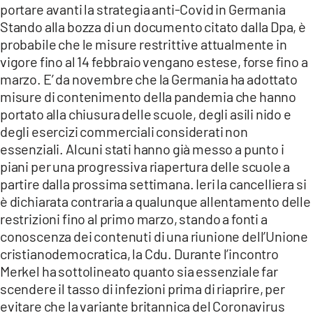
COSENZACHANNEL.IT
portare avanti la strategia anti-Covid in Germania
Stando alla bozza di un documento citato dalla Dpa, è
ILVIBONESE.IT
probabile che le misure restrittive attualmente in
CATANZAROCHANNEL.IT
vigore fino al 14 febbraio vengano estese, forse fino a
marzo. E’ da novembre che la Germania ha adottato
LACAPITALENEWS.IT
misure di contenimento della pandemia che hanno
portato alla chiusura delle scuole, degli asili nido e
App
degli esercizi commerciali considerati non
ANDROID
essenziali. Alcuni stati hanno già messo a punto i
piani per una progressiva riapertura delle scuole a
APPLE
partire dalla prossima settimana. Ieri la cancelliera si
è dichiarata contraria a qualunque allentamento delle
restrizioni fino al primo marzo, stando a fonti a
conoscenza dei contenuti di una riunione dell’Unione
cristianodemocratica, la Cdu. Durante l’incontro
Merkel ha sottolineato quanto sia essenziale far
scendere il tasso di infezioni prima di riaprire, per
evitare che la variante britannica del Coronavirus