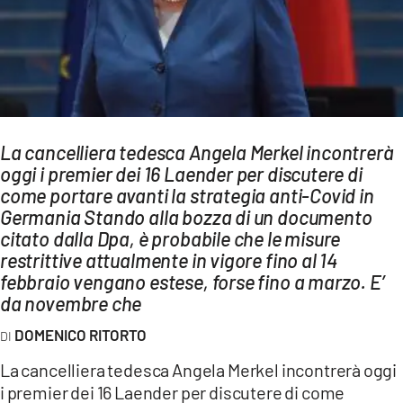
AMBIENTE
Streaming
LAC TV
LAC NETWORK
LAC ONAIR
La cancelliera tedesca Angela Merkel incontrerà
oggi i premier dei 16 Laender per discutere di
come portare avanti la strategia anti-Covid in
LaC
Germania Stando alla bozza di un documento
Network
citato dalla Dpa, è probabile che le misure
LACPLAY.IT
restrittive attualmente in vigore fino al 14
LACTV.IT
febbraio vengano estese, forse fino a marzo. E’
da novembre che
LACONAIR.IT
DOMENICO RITORTO
LACITYMAG.IT
La cancelliera tedesca Angela Merkel incontrerà oggi
ILREGGINO.IT
i premier dei 16 Laender per discutere di come