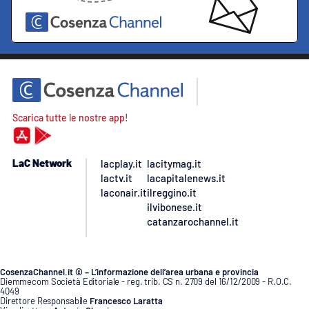
Scarica tutte le nostre app!
LaC Network
lacplay.it
lacitymag.it
lactv.it
lacapitalenews.it
laconair.it
ilreggino.it
ilvibonese.it
catanzarochannel.it
CosenzaChannel.it © – L’informazione dell’area urbana e provincia
Diemmecom Società Editoriale - reg. trib. CS n. 2709 del 16/12/2009 - R.O.C.
4049
Direttore Responsabile
Francesco Laratta