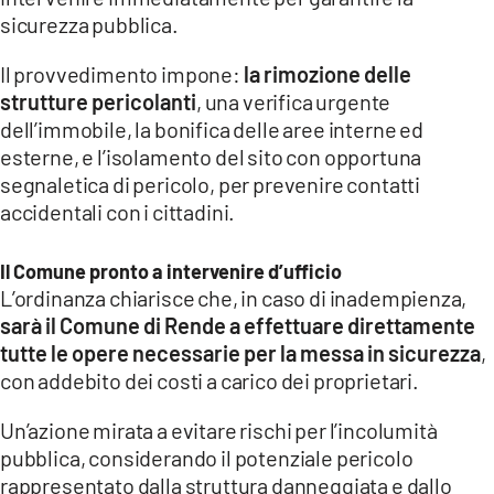
COSENZACHANNEL.IT
sicurezza pubblica.
ILVIBONESE.IT
Il provvedimento impone:
la rimozione delle
CATANZAROCHANNEL.IT
strutture pericolanti
, una verifica urgente
dell’immobile, la bonifica delle aree interne ed
LACAPITALENEWS.IT
esterne, e l’isolamento del sito con opportuna
segnaletica di pericolo, per prevenire contatti
App
accidentali con i cittadini.
ANDROID
APPLE
Il Comune pronto a intervenire d’ufficio
L’ordinanza chiarisce che, in caso di inadempienza,
sarà il Comune di Rende a effettuare direttamente
tutte le opere necessarie per la messa in sicurezz
a
,
con addebito dei costi a carico dei proprietari.
Un’azione mirata a evitare rischi per l’incolumità
pubblica, considerando il potenziale pericolo
rappresentato dalla struttura danneggiata e dallo