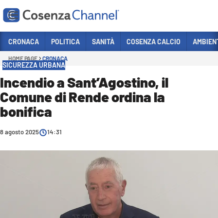
Vai
CRONACA
POLITICA
SANITÀ
COSENZA CALCIO
AMBIEN
HOME PAGE
CRONACA
Sezioni
SICUREZZA URBANA
CRONACA
Incendio a Sant’Agostino, il
Comune di Rende ordina la
POLITICA
bonifica
COSENZA CALCIO
ECONOMIA E LAVORO
8 agosto 2025
14:31
ITALIA MONDO
SANITÀ
SPORT
CULTURA