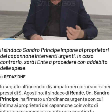
AMBIENTE
Streaming
LAC TV
LAC NETWORK
LAC ONAIR
Il sindaco Sandro Principe impone ai proprietari
del capannone interventi urgenti. In caso
LaC
Network
contrario, sarà l’Ente a procedere con addebito
delle spese
LACPLAY.IT
LACTV.IT
REDAZIONE
LACONAIR.IT
In seguito all’incendio divampato nei giorni scorsi nei
pressi di S. Agostino, il sindaco di
Rende
, On.
Sandro
LACITYMAG.IT
Principe
, ha firmato un’ordinanza urgente con cui
ILREGGINO.IT
intima ai proprietari del capannone coinvolto di
intervenire immediatamente per garantire la