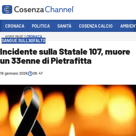
Vai
CRONACA
POLITICA
SANITÀ
COSENZA CALCIO
AMBIEN
HOME PAGE
CRONACA
Sezioni
SANGUE SULL’ASFALTO
CRONACA
Incidente sulla Statale 107, muore
un 33enne di Pietrafitta
POLITICA
COSENZA CALCIO
16 gennaio 2026
08:47
ECONOMIA E LAVORO
ITALIA MONDO
SANITÀ
SPORT
CULTURA