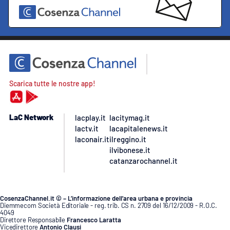
Scarica tutte le nostre app!
LaC Network
lacplay.it
lacitymag.it
lactv.it
lacapitalenews.it
laconair.it
ilreggino.it
ilvibonese.it
catanzarochannel.it
CosenzaChannel.it © – L’informazione dell’area urbana e provincia
Diemmecom Società Editoriale - reg. trib. CS n. 2709 del 16/12/2009 - R.O.C.
4049
Direttore Responsabile
Francesco Laratta
Vicedirettore
Antonio Clausi