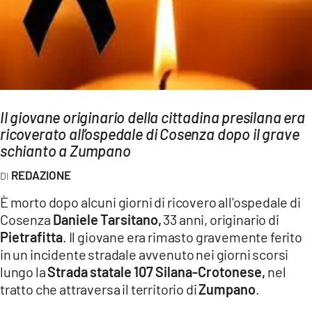
AMBIENTE
Streaming
LAC TV
LAC NETWORK
LAC ONAIR
Il giovane originario della cittadina presilana era
ricoverato all’ospedale di Cosenza dopo il grave
schianto a Zumpano
LaC
Network
REDAZIONE
LACPLAY.IT
È morto dopo alcuni giorni di ricovero all’ospedale di
LACTV.IT
Cosenza
Daniele Tarsitano,
33 anni, originario di
Pietrafitta
. Il giovane era rimasto gravemente ferito
LACONAIR.IT
in un incidente stradale avvenuto nei giorni scorsi
LACITYMAG.IT
lungo la
Strada statale 107 Silana-Crotonese,
nel
tratto che attraversa il territorio di
Zumpano
.
ILREGGINO.IT