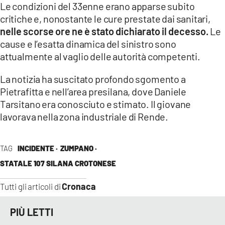
COSENZACHANNEL.IT
Le condizioni del 33enne erano apparse subito
critiche e, nonostante le cure prestate dai sanitari,
ILVIBONESE.IT
nelle scorse ore ne è stato dichiarato il decesso.
Le
CATANZAROCHANNEL.IT
cause e l’esatta dinamica del sinistro sono
attualmente al vaglio delle autorità competenti.
LACAPITALENEWS.IT
La notizia ha suscitato profondo sgomento a
App
Pietrafitta e nell’area presilana, dove Daniele
ANDROID
Tarsitano era conosciuto e stimato. Il giovane
lavorava nella zona industriale di Rende.
APPLE
TAG
INCIDENTE ·
ZUMPANO ·
STATALE 107 SILANA CROTONESE
Cronaca
Tutti gli articoli di
PIÙ LETTI