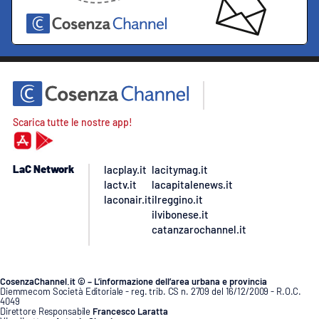
Scarica tutte le nostre app!
LaC Network
lacplay.it
lacitymag.it
lactv.it
lacapitalenews.it
laconair.it
ilreggino.it
ilvibonese.it
catanzarochannel.it
CosenzaChannel.it © – L’informazione dell’area urbana e provincia
Diemmecom Società Editoriale - reg. trib. CS n. 2709 del 16/12/2009 - R.O.C.
4049
Direttore Responsabile
Francesco Laratta