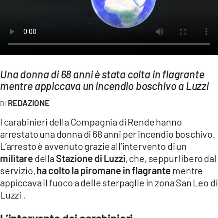
AMBIENTE
Streaming
LAC TV
LAC NETWORK
Una donna di 68 anni è stata colta in flagrante
LAC ONAIR
mentre appiccava un incendio boschivo a Luzzi
REDAZIONE
LaC
Network
I carabinieri della Compagnia di Rende hanno
LACPLAY.IT
arrestato una donna di 68 anni per incendio boschivo.
L’arresto è avvenuto grazie all’intervento di un
LACTV.IT
militare
della
Stazione di Luzzi
, che, seppur libero dal
LACONAIR.IT
servizio,
ha colto la piromane in flagrante
mentre
appiccava il fuoco a delle sterpaglie in zona San Leo di
LACITYMAG.IT
Luzzi​ .
ILREGGINO.IT