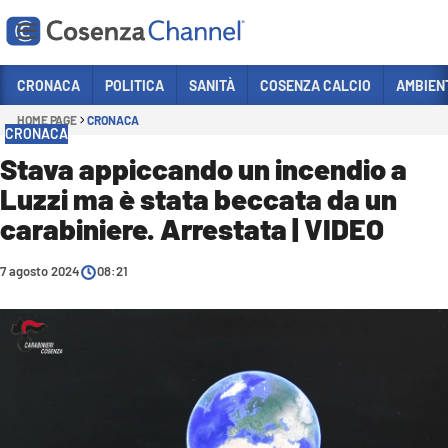
Vai
CRONACA
POLITICA
SANITÀ
COSENZA CALCIO
AMBIEN
HOME PAGE
CRONACA
Sezioni
CRONACA
CRONACA
Stava appiccando un incendio a
Luzzi ma è stata beccata da un
POLITICA
carabiniere. Arrestata | VIDEO
COSENZA CALCIO
ECONOMIA E LAVORO
7 agosto 2024
08:21
ITALIA MONDO
SANITÀ
SPORT
CULTURA