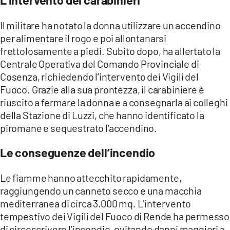
L’intervento dei carabinieri
COSENZACHANNEL.IT
ILVIBONESE.IT
Il militare ha notato la donna utilizzare un accendino
per alimentare il rogo e poi allontanarsi
CATANZAROCHANNEL.IT
frettolosamente a piedi. Subito dopo, ha allertato la
LACAPITALENEWS.IT
Centrale Operativa del Comando Provinciale di
Cosenza, richiedendo l’intervento dei Vigili del
Fuoco. Grazie alla sua prontezza, il carabiniere è
App
riuscito a fermare la donna e a consegnarla ai colleghi
ANDROID
della Stazione di Luzzi, che hanno identificato la
APPLE
piromane e sequestrato l’accendino.
Le conseguenze dell’incendio
Le fiamme hanno attecchito rapidamente,
raggiungendo un canneto secco e una macchia
mediterranea di circa 3.000 mq. L’intervento
tempestivo dei Vigili del Fuoco di Rende ha permesso
di circoscrivere l’incendio, evitando danni maggiori a