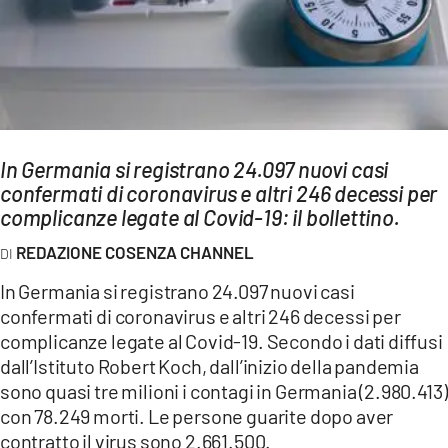
AMBIENTE
Streaming
LAC TV
LAC NETWORK
LAC ONAIR
In Germania si registrano 24.097 nuovi casi
confermati di coronavirus e altri 246 decessi per
complicanze legate al Covid-19: il bollettino.
LaC
Network
REDAZIONE COSENZA CHANNEL
LACPLAY.IT
In Germania si registrano 24.097 nuovi casi
LACTV.IT
confermati di coronavirus e altri 246 decessi per
complicanze legate al Covid-19. Secondo i dati diffusi
LACONAIR.IT
dall’Istituto Robert Koch, dall’inizio della pandemia
LACITYMAG.IT
sono quasi tre milioni i contagi in Germania (2.980.413)
con 78.249 morti. Le persone guarite dopo aver
ILREGGINO.IT
contratto il virus sono 2.661.500.