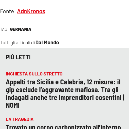
COSENZACHANNEL.IT
Fonte:
AdnKronos
ILVIBONESE.IT
CATANZAROCHANNEL.IT
TAG
GERMANIA
LACAPITALENEWS.IT
Dal Mondo
Tutti gli articoli di
App
PIÙ LETTI
ANDROID
APPLE
INCHIESTA SULLO STRETTO
Appalti tra Sicilia e Calabria, 12 misure: il
gip esclude l’aggravante mafiosa. Tra gli
indagati anche tre imprenditori cosentini |
NOMI
LA TRAGEDIA
Trovato un corpo carbonizzato all’interno