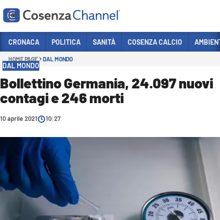
Vai
CRONACA
POLITICA
SANITÀ
COSENZA CALCIO
AMBIEN
HOME PAGE
DAL MONDO
Sezioni
DAL MONDO
CRONACA
Bollettino Germania, 24.097 nuovi
contagi e 246 morti
POLITICA
COSENZA CALCIO
10 aprile 2021
10:27
ECONOMIA E LAVORO
ITALIA MONDO
SANITÀ
SPORT
CULTURA