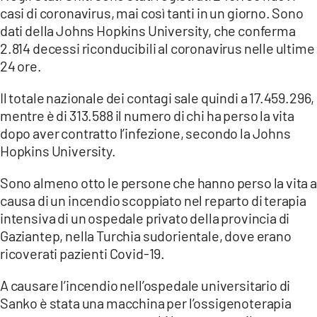
COSENZACHANNEL.IT
casi di coronavirus, mai così tanti in un giorno. Sono
dati della Johns Hopkins University, che conferma
ILVIBONESE.IT
2.814 decessi riconducibili al coronavirus nelle ultime
CATANZAROCHANNEL.IT
24 ore.
LACAPITALENEWS.IT
Il totale nazionale dei contagi sale quindi a 17.459.296,
mentre è di 313.588 il numero di chi ha perso la vita
App
dopo aver contratto l’infezione, secondo la Johns
ANDROID
Hopkins University.
APPLE
Sono almeno otto le persone che hanno perso la vita a
causa di un incendio scoppiato nel reparto di terapia
intensiva di un ospedale privato della provincia di
Gaziantep, nella Turchia sudorientale, dove erano
ricoverati pazienti Covid-19.
A causare l’incendio nell’ospedale universitario di
Sanko è stata una macchina per l’ossigenoterapia