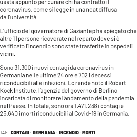
usata appunto per curare chi ha contratto il
coronavirus, come si legge in una noat diffusa
dall’università.
L’ufficio del governatore di Gaziantep ha spiegato che
altre 11 persone ricoverate nel reparto dove si è
verificato l’incendio sono state trasferite in ospedali
vicini.
Sono 31.300 i nuovi contagi da coronavirus in
Germania nelle ultime 24 ore e 702 i decessi
riconducibili alle infezioni. Lo rende noto il Robert
Kock Institute, l’agenzia del governo di Berlino
incaricata di monitorare l’andamento della pandemia
nel Paese. In totale, sono ora 1.471.238 i contagi e
25.640 i morti riconducibili al Covid-19 in Germania.
TAG
CONTAGI ·
GERMANIA ·
INCENDIO ·
MORTI