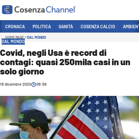
Vai
CRONACA
POLITICA
SANITÀ
COSENZA CALCIO
AMBIEN
HOME PAGE
DAL MONDO
Sezioni
DAL MONDO
CRONACA
Covid, negli Usa è record di
contagi: quasi 250mila casi in un
POLITICA
solo giorno
COSENZA CALCIO
ECONOMIA E LAVORO
19 dicembre 2020
09:59
ITALIA MONDO
SANITÀ
SPORT
CULTURA