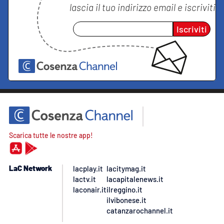
lascia il tuo indirizzo email e iscriviti
Iscriviti
Scarica tutte le nostre app!
LaC Network
lacplay.it
lacitymag.it
lactv.it
lacapitalenews.it
laconair.it
ilreggino.it
ilvibonese.it
catanzarochannel.it