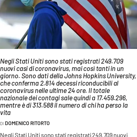
AMBIENTE
Streaming
LAC TV
LAC NETWORK
LAC ONAIR
Negli Stati Uniti sono stati registrati 249.709
nuovi casi di coronavirus, mai così tanti in un
LaC
Network
giorno. Sono dati della Johns Hopkins University,
che conferma 2.814 decessi riconducibili al
LACPLAY.IT
coronavirus nelle ultime 24 ore. Il totale
LACTV.IT
nazionale dei contagi sale quindi a 17.459.296,
mentre è di 313.588 il numero di chi ha perso la
LACONAIR.IT
vita
LACITYMAG.IT
DOMENICO RITORTO
ILREGGINO.IT
Negli Stati Uniti sono stati registrati 249.709 nuovi