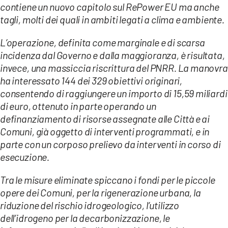
COSENZACHANNEL.IT
contiene un nuovo capitolo sul RePower EU ma anche
tagli, molti dei quali in ambiti legati a clima e ambiente.
ILVIBONESE.IT
CATANZAROCHANNEL.IT
L’operazione, definita come marginale e di scarsa
incidenza dal Governo e dalla maggioranza, è risultata,
LACAPITALENEWS.IT
invece, una massiccia riscrittura del PNRR. La manovra
ha interessato 144 dei 329 obiettivi originari,
App
consentendo di raggiungere un importo di 15,59 miliardi
ANDROID
di euro, ottenuto in parte operando un
definanziamento di risorse assegnate alle Città e ai
APPLE
Comuni, già oggetto di interventi programmati, e in
parte con un corposo prelievo da interventi in corso di
esecuzione.
Tra le misure eliminate spiccano i fondi per le piccole
opere dei Comuni, per la rigenerazione urbana, la
riduzione del rischio idrogeologico, l’utilizzo
dell’idrogeno per la decarbonizzazione, le