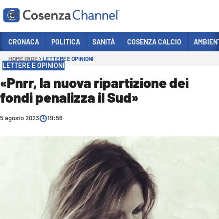
Vai
CRONACA
POLITICA
SANITÀ
COSENZA CALCIO
AMBIEN
HOME PAGE
LETTERE E OPINIONI
Sezioni
LETTERE E OPINIONI
CRONACA
«Pnrr, la nuova ripartizione dei
fondi penalizza il Sud»
POLITICA
COSENZA CALCIO
5 agosto 2023
19:56
ECONOMIA E LAVORO
ITALIA MONDO
SANITÀ
SPORT
CULTURA