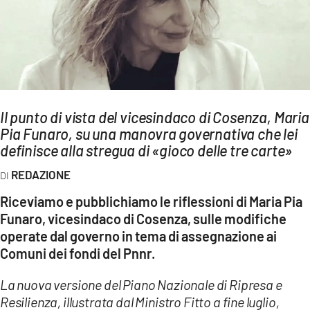
AMBIENTE
Streaming
LAC TV
LAC NETWORK
LAC ONAIR
Il punto di vista del vicesindaco di Cosenza, Maria
Pia Funaro, su una manovra governativa che lei
definisce alla stregua di «gioco delle tre carte»
LaC
Network
REDAZIONE
LACPLAY.IT
Riceviamo e pubblichiamo le riflessioni di Maria Pia
LACTV.IT
Funaro, vicesindaco di Cosenza, sulle modifiche
operate dal governo in tema di assegnazione ai
LACONAIR.IT
Comuni dei fondi del Pnnr.
LACITYMAG.IT
La nuova versione del Piano Nazionale di Ripresa e
ILREGGINO.IT
Resilienza, illustrata dal Ministro Fitto a fine luglio,