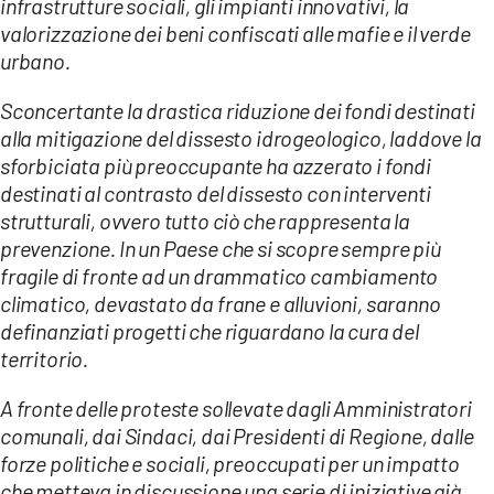
infrastrutture sociali, gli impianti innovativi, la
valorizzazione dei beni confiscati alle mafie e il verde
urbano.
Sconcertante la drastica riduzione dei fondi destinati
alla mitigazione del dissesto idrogeologico, laddove la
sforbiciata più preoccupante ha azzerato i fondi
destinati al contrasto del dissesto con interventi
strutturali, ovvero tutto ciò che rappresenta la
prevenzione. In un Paese che si scopre sempre più
fragile di fronte ad un drammatico cambiamento
climatico, devastato da frane e alluvioni, saranno
definanziati progetti che riguardano la cura del
territorio.
A fronte delle proteste sollevate dagli Amministratori
comunali, dai Sindaci, dai Presidenti di Regione, dalle
forze politiche e sociali, preoccupati per un impatto
che metteva in discussione una serie di iniziative già