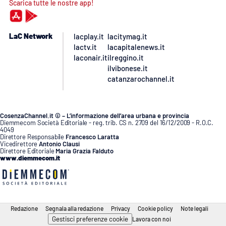
Scarica tutte le nostre app!
LaC Network
lacplay.it
lacitymag.it
lactv.it
lacapitalenews.it
laconair.it
ilreggino.it
ilvibonese.it
catanzarochannel.it
CosenzaChannel.it © – L’informazione dell’area urbana e provincia
Diemmecom Società Editoriale - reg. trib. CS n. 2709 del 16/12/2009 - R.O.C.
4049
Direttore Responsabile
Francesco Laratta
Vicedirettore
Antonio Clausi
Direttore Editoriale
Maria Grazia Falduto
www.diemmecom.it
Redazione
Segnala alla redazione
Privacy
Cookie policy
Note legali
Gestisci preferenze cookie
Lavora con noi