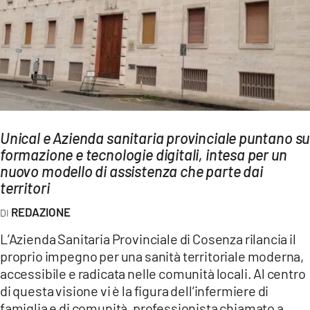
AMBIENTE
Streaming
LAC TV
LAC NETWORK
LAC ONAIR
Unical e Azienda sanitaria provinciale puntano su
formazione e tecnologie digitali, intesa per un
LaC
Network
nuovo modello di assistenza che parte dai
territori
LACPLAY.IT
LACTV.IT
REDAZIONE
LACONAIR.IT
L’Azienda Sanitaria Provinciale di Cosenza rilancia il
proprio impegno per una sanità territoriale moderna,
LACITYMAG.IT
accessibile e radicata nelle comunità locali. Al centro
ILREGGINO.IT
di questa visione vi è la figura dell’infermiere di
famiglia e di comunità, professionista chiamato a