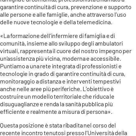
COSENZACHANNEL.IT
garantire continuità di cura, prevenzione e supporto
ILVIBONESE.IT
alle persone e alle famiglie, anche attraverso l’uso
delle nuove tecnologie e della telemedicina.
CATANZAROCHANNEL.IT
«La formazione dell’infermiere di famiglia e di
LACAPITALENEWS.IT
comunità, insieme allo sviluppo degli ambulatori
virtuali, rappresenta il cuore del nostro impegno per
App
un’assistenza più vicina, moderna e accessibile.
ANDROID
Puntiamo a una rete integrata di professionisti e
tecnologie in grado di garantire continuità di cura,
APPLE
monitoraggio a distanza e interventi tempestivi
anche nelle aree più periferiche. L’obiettivo è
costruire un modello territoriale che riduca le
disuguaglianze e renda la sanità pubblica più
efficiente e realmente a misura di persona».
Questa posizione è stata ribadita nel corso del
recente incontro tenutosi presso l’Università della