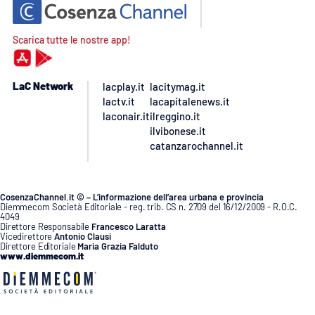
Scarica tutte le nostre app!
LaC Network
lacplay.it
lacitymag.it
lactv.it
lacapitalenews.it
laconair.it
ilreggino.it
ilvibonese.it
catanzarochannel.it
CosenzaChannel.it © – L’informazione dell’area urbana e provincia
Diemmecom Società Editoriale - reg. trib. CS n. 2709 del 16/12/2009 - R.O.C.
4049
Direttore Responsabile
Francesco Laratta
Vicedirettore
Antonio Clausi
Direttore Editoriale
Maria Grazia Falduto
www.diemmecom.it