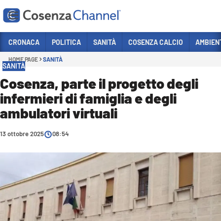
Vai
CRONACA
POLITICA
SANITÀ
COSENZA CALCIO
AMBIEN
HOME PAGE
SANITÀ
Sezioni
SANITÀ
CRONACA
Cosenza, parte il progetto degli
infermieri di famiglia e degli
POLITICA
ambulatori virtuali
COSENZA CALCIO
ECONOMIA E LAVORO
13 ottobre 2025
08:54
ITALIA MONDO
SANITÀ
SPORT
CULTURA