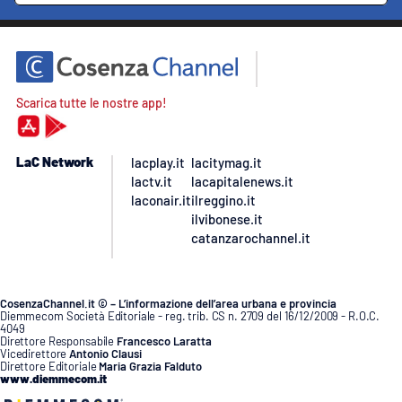
Scarica tutte le nostre app!
LaC Network
lacplay.it
lacitymag.it
lactv.it
lacapitalenews.it
laconair.it
ilreggino.it
ilvibonese.it
catanzarochannel.it
CosenzaChannel.it © – L’informazione dell’area urbana e provincia
Diemmecom Società Editoriale - reg. trib. CS n. 2709 del 16/12/2009 - R.O.C.
4049
Direttore Responsabile
Francesco Laratta
Vicedirettore
Antonio Clausi
Direttore Editoriale
Maria Grazia Falduto
www.diemmecom.it