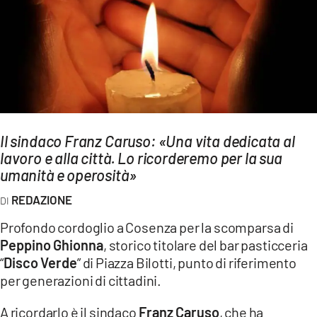
AMBIENTE
Streaming
LAC TV
LAC NETWORK
LAC ONAIR
Il sindaco Franz Caruso: «Una vita dedicata al
lavoro e alla città. Lo ricorderemo per la sua
LaC
Network
umanità e operosità»
LACPLAY.IT
REDAZIONE
LACTV.IT
Profondo cordoglio a Cosenza per la scomparsa di
LACONAIR.IT
Peppino Ghionna
, storico titolare del bar pasticceria
“
Disco Verde
” di Piazza Bilotti, punto di riferimento
LACITYMAG.IT
per generazioni di cittadini.
ILREGGINO.IT
A ricordarlo è il sindaco
Franz Caruso
, che ha