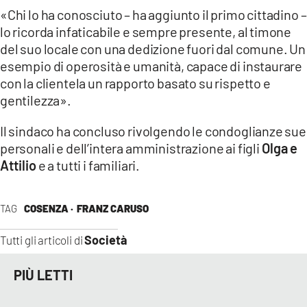
«Chi lo ha conosciuto – ha aggiunto il primo cittadino –
lo ricorda infaticabile e sempre presente, al timone
del suo locale con una dedizione fuori dal comune. Un
esempio di operosità e umanità, capace di instaurare
con la clientela un rapporto basato su rispetto e
gentilezza».
Il sindaco ha concluso rivolgendo le condoglianze sue
personali e dell’intera amministrazione ai figli
Olga e
Attilio
e a tutti i familiari.
TAG
COSENZA ·
FRANZ CARUSO
Società
Tutti gli articoli di
PIÙ LETTI