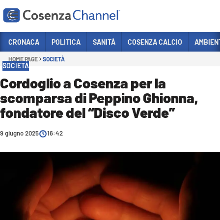
Vai
CRONACA
POLITICA
SANITÀ
COSENZA CALCIO
AMBIEN
HOME PAGE
SOCIETÀ
Sezioni
SOCIETÀ
CRONACA
Cordoglio a Cosenza per la
scomparsa di Peppino Ghionna,
POLITICA
fondatore del “Disco Verde”
COSENZA CALCIO
ECONOMIA E LAVORO
9 giugno 2025
16:42
ITALIA MONDO
SANITÀ
SPORT
CULTURA