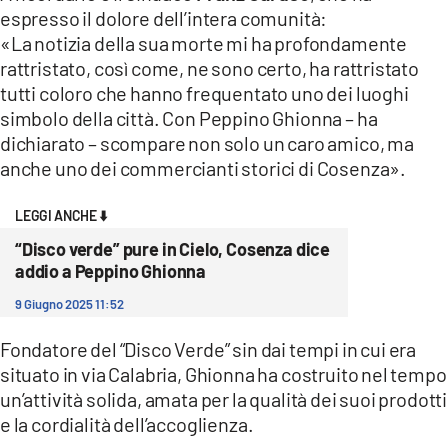
COSENZACHANNEL.IT
espresso il dolore dell’intera comunità:
«La notizia della sua morte mi ha profondamente
ILVIBONESE.IT
rattristato, così come, ne sono certo, ha rattristato
CATANZAROCHANNEL.IT
tutti coloro che hanno frequentato uno dei luoghi
simbolo della città. Con Peppino Ghionna – ha
LACAPITALENEWS.IT
dichiarato – scompare non solo un caro amico, ma
anche uno dei commercianti storici di Cosenza».
App
ANDROID
LEGGI ANCHE ⬇️
APPLE
“Disco verde” pure in Cielo, Cosenza dice
addio a Peppino Ghionna
9 Giugno 2025 11:52
Fondatore del “Disco Verde” sin dai tempi in cui era
situato in via Calabria, Ghionna ha costruito nel tempo
un’attività solida, amata per la qualità dei suoi prodotti
e la cordialità dell’accoglienza.