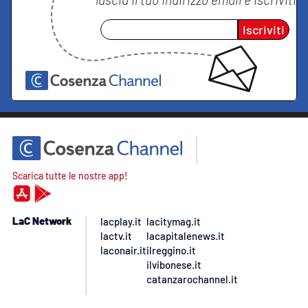
Iscriviti
Scarica tutte le nostre app!
LaC Network
lacplay.it
lacitymag.it
lactv.it
lacapitalenews.it
laconair.it
ilreggino.it
ilvibonese.it
catanzarochannel.it