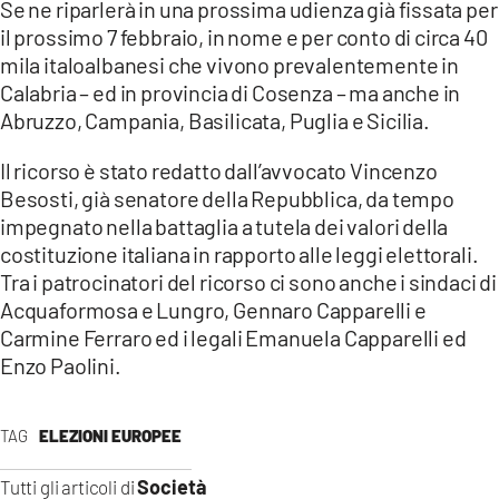
Se ne riparlerà in una prossima udienza già fissata per
il prossimo 7 febbraio, in nome e per conto di circa 40
mila italoalbanesi che vivono prevalentemente in
Calabria – ed in provincia di Cosenza – ma anche in
Abruzzo, Campania, Basilicata, Puglia e Sicilia.
Il ricorso è stato redatto dall’avvocato Vincenzo
Besosti, già senatore della Repubblica, da tempo
impegnato nella battaglia a tutela dei valori della
costituzione italiana in rapporto alle leggi elettorali.
Tra i patrocinatori del ricorso ci sono anche i sindaci di
Acquaformosa e Lungro, Gennaro Capparelli e
Carmine Ferraro ed i legali Emanuela Capparelli ed
Enzo Paolini.
TAG
ELEZIONI EUROPEE
Società
Tutti gli articoli di