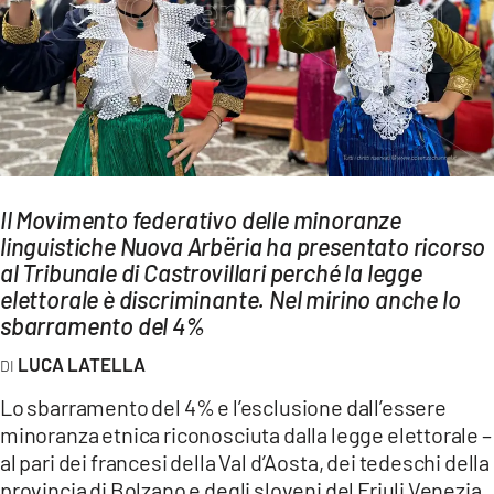
AMBIENTE
Streaming
LAC TV
LAC NETWORK
LAC ONAIR
Il Movimento federativo delle minoranze
linguistiche Nuova Arbëria ha presentato ricorso
LaC
Network
al Tribunale di Castrovillari perché la legge
elettorale è discriminante. Nel mirino anche lo
LACPLAY.IT
sbarramento del 4%
LACTV.IT
LUCA LATELLA
LACONAIR.IT
Lo sbarramento del 4% e l’esclusione dall’essere
LACITYMAG.IT
minoranza etnica riconosciuta dalla legge elettorale –
ILREGGINO.IT
al pari dei francesi della Val d’Aosta, dei tedeschi della
provincia di Bolzano e degli sloveni del Friuli Venezia