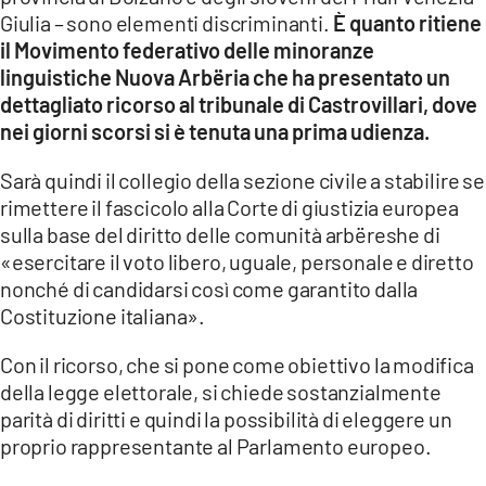
COSENZACHANNEL.IT
Giulia – sono elementi discriminanti.
È quanto ritiene
ILVIBONESE.IT
il Movimento federativo delle minoranze
linguistiche Nuova Arbëria che ha presentato un
CATANZAROCHANNEL.IT
dettagliato ricorso al tribunale di Castrovillari, dove
LACAPITALENEWS.IT
nei giorni scorsi si è tenuta una prima udienza.
Sarà quindi il collegio della sezione civile a stabilire se
App
rimettere il fascicolo alla Corte di giustizia europea
ANDROID
sulla base del diritto delle comunità arbëreshe di
«esercitare il voto libero, uguale, personale e diretto
APPLE
nonché di candidarsi così come garantito dalla
Costituzione italiana».
Con il ricorso, che si pone come obiettivo la modifica
della legge elettorale, si chiede sostanzialmente
parità di diritti e quindi la possibilità di eleggere un
proprio rappresentante al Parlamento europeo.