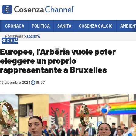
Vai
CRONACA
POLITICA
SANITÀ
COSENZA CALCIO
AMBIEN
HOME PAGE
SOCIETÀ
Sezioni
SOCIETÀ
CRONACA
Europee, l’Arbëria vuole poter
eleggere un proprio
POLITICA
rappresentante a Bruxelles
COSENZA CALCIO
ECONOMIA E LAVORO
18 dicembre 2023
19:37
ITALIA MONDO
SANITÀ
SPORT
CULTURA