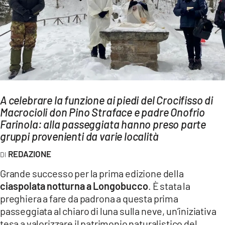
AMBIENTE
Streaming
LAC TV
LAC NETWORK
LAC ONAIR
A celebrare la funzione ai piedi del Crocifisso di
Macrocioli don Pino Straface e padre Onofrio
LaC
Network
Farinola: alla passeggiata hanno preso parte
gruppi provenienti da varie località
LACPLAY.IT
LACTV.IT
REDAZIONE
LACONAIR.IT
Grande successo per la prima edizione della
ciaspolata notturna a Longobucco
. È stata la
LACITYMAG.IT
preghiera a fare da padrona a questa prima
ILREGGINO.IT
passeggiata al chiaro di luna sulla neve, un’iniziativa
tesa a valorizzare il patrimonio naturalistico del