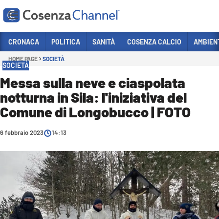
Vai
CRONACA
POLITICA
SANITÀ
COSENZA CALCIO
AMBIEN
HOME PAGE
SOCIETÀ
Sezioni
SOCIETÀ
CRONACA
Messa sulla neve e ciaspolata
notturna in Sila: l'iniziativa del
POLITICA
Comune di Longobucco | FOTO
COSENZA CALCIO
ECONOMIA E LAVORO
6 febbraio 2023
14:13
ITALIA MONDO
SANITÀ
SPORT
CULTURA