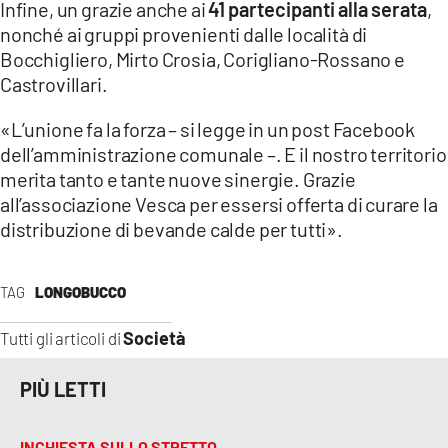
Infine, un grazie anche ai
41 partecipanti alla serata
,
nonché ai gruppi provenienti dalle località di
Bocchigliero, Mirto Crosia, Corigliano-Rossano e
Castrovillari.
«L’unione fa la forza – si legge in un post Facebook
dell’amministrazione comunale –. E il nostro territorio
merita tanto e tante nuove sinergie. Grazie
all’associazione Vesca per essersi offerta di curare la
distribuzione di bevande calde per tutti».
TAG
LONGOBUCCO
Società
Tutti gli articoli di
PIÙ LETTI
INCHIESTA SULLO STRETTO