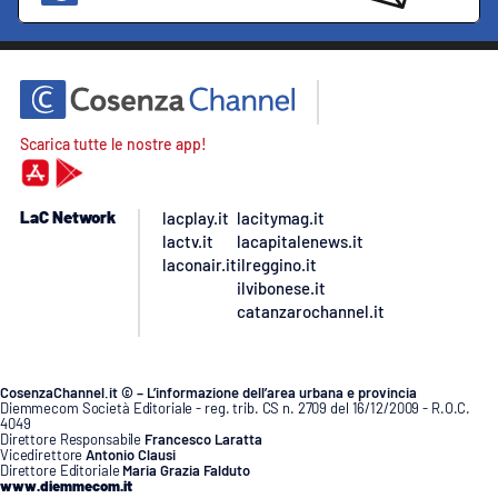
Scarica tutte le nostre app!
LaC Network
lacplay.it
lacitymag.it
lactv.it
lacapitalenews.it
laconair.it
ilreggino.it
ilvibonese.it
catanzarochannel.it
CosenzaChannel.it © – L’informazione dell’area urbana e provincia
Diemmecom Società Editoriale - reg. trib. CS n. 2709 del 16/12/2009 - R.O.C.
4049
Direttore Responsabile
Francesco Laratta
Vicedirettore
Antonio Clausi
Direttore Editoriale
Maria Grazia Falduto
www.diemmecom.it