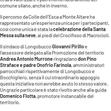
COSENZACHANNEL.IT
comune silano, anche in inverno.
ILVIBONESE.IT
Il percorso da Colle dell’Esca a Monte Altare ha
CATANZAROCHANNEL.IT
rappresentato un’esperienza unica per i partecipanti,
così come unica è stata la
celebrazione della Santa
LACAPITALENEWS.IT
Messa sulla neve
, ai piedi del Crocifisso di Macrocioli.
App
Il sindaco di Longobucco
Giovanni Pirillo
e
ANDROID
l’assessore delegato alla Promozione del territorio
Andrea Antonio Murrone
ringraziano
don Pino
APPLE
Straface e padre Onofrio Farinola
, amministratori
parrocchiali rispettivamente di Longobucco e
Bocchigliero, senza il cui straordinario appoggio
questa iniziativa non avrebbe avuto lo stesso valore.
Un grazie particolare è stato rivolto anche alla guida
Domenico Flotta
, promotore instancabile del
territorio.