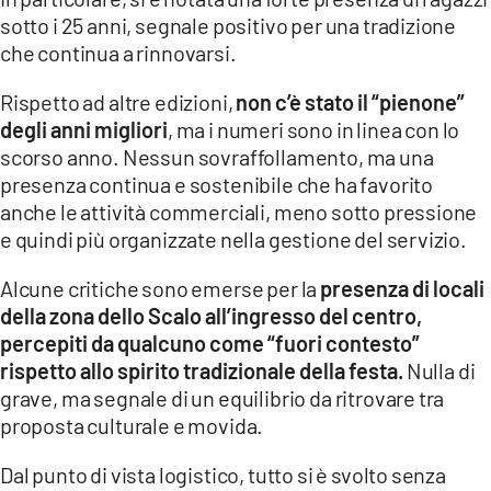
COSENZACHANNEL.IT
sotto i 25 anni, segnale positivo per una tradizione
ILVIBONESE.IT
che continua a rinnovarsi.
CATANZAROCHANNEL.IT
Rispetto ad altre edizioni,
non c’è stato il “pienone”
degli anni migliori
, ma i numeri sono in linea con lo
LACAPITALENEWS.IT
scorso anno. Nessun sovraffollamento, ma una
presenza continua e sostenibile che ha favorito
App
anche le attività commerciali, meno sotto pressione
ANDROID
e quindi più organizzate nella gestione del servizio.
APPLE
Alcune critiche sono emerse per la
presenza di locali
della zona dello Scalo all’ingresso del centro,
percepiti da qualcuno come “fuori contesto”
rispetto allo spirito tradizionale della festa.
Nulla di
grave, ma segnale di un equilibrio da ritrovare tra
proposta culturale e movida.
Dal punto di vista logistico, tutto si è svolto senza