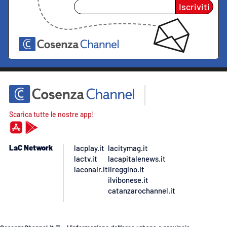
Iscriviti
Scarica tutte le nostre app!
LaC Network
lacplay.it
lacitymag.it
lactv.it
lacapitalenews.it
laconair.it
ilreggino.it
ilvibonese.it
catanzarochannel.it