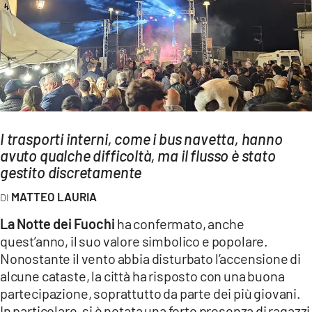
AMBIENTE
Streaming
LAC TV
LAC NETWORK
LAC ONAIR
I trasporti interni, come i bus navetta, hanno
avuto qualche difficoltà, ma il flusso è stato
LaC
Network
gestito discretamente
LACPLAY.IT
MATTEO LAURIA
LACTV.IT
La Notte dei Fuochi
ha confermato, anche
LACONAIR.IT
quest’anno, il suo valore simbolico e popolare.
Nonostante il vento abbia disturbato l’accensione di
LACITYMAG.IT
alcune cataste, la città ha risposto con una buona
ILREGGINO.IT
partecipazione, soprattutto da parte dei più giovani.
In particolare, si è notata una forte presenza di ragazzi