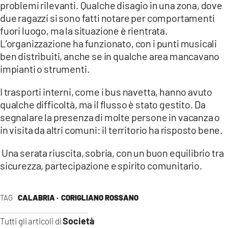
problemi rilevanti. Qualche disagio in una zona, dove
due ragazzi si sono fatti notare per comportamenti
fuori luogo, ma la situazione è rientrata.
L’organizzazione ha funzionato, con i punti musicali
ben distribuiti, anche se in qualche area mancavano
impianti o strumenti.
I trasporti interni, come i bus navetta, hanno avuto
qualche difficoltà, ma il flusso è stato gestito. Da
segnalare la presenza di molte persone in vacanza o
in visita da altri comuni: il territorio ha risposto bene.
Una serata riuscita, sobria, con un buon equilibrio tra
sicurezza, partecipazione e spirito comunitario.
TAG
CALABRIA ·
CORIGLIANO ROSSANO
Società
Tutti gli articoli di