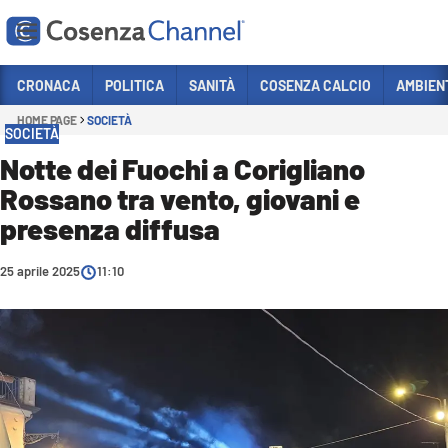
Vai
CRONACA
POLITICA
SANITÀ
COSENZA CALCIO
AMBIEN
HOME PAGE
SOCIETÀ
Sezioni
SOCIETÀ
CRONACA
Notte dei Fuochi a Corigliano
Rossano tra vento, giovani e
POLITICA
presenza diffusa
COSENZA CALCIO
ECONOMIA E LAVORO
25 aprile 2025
11:10
ITALIA MONDO
SANITÀ
SPORT
CULTURA