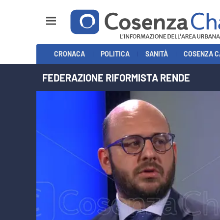
Sezioni
CRONACA
POLITICA
SANITÀ
COSENZA C
Cronaca
FEDERAZIONE RIFORMISTA RENDE
Politica
Cosenza Calcio
Economia e Lavoro
Italia Mondo
Sanità
Sport