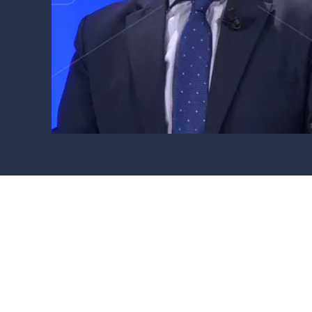
Cultura
Ambiente
Streaming
LaC TV
Lac Network
LaC OnAir
LaC
Network
lacplay.it
lactv.it