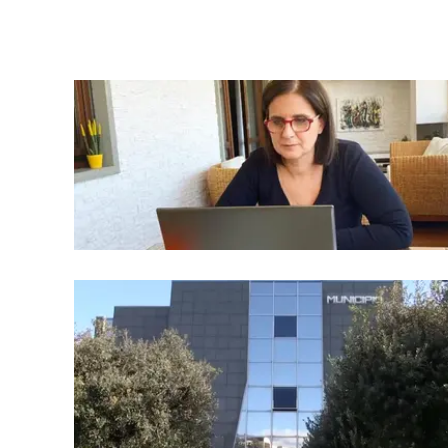
laconair.it
lacitymag.it
ilreggino.it
cosenzachannel.it
ilvibonese.it
catanzarochannel.it
lacapitalenews.it
App
Android