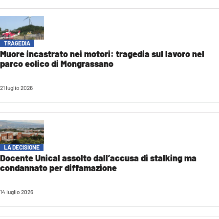
AMBIENTE
Streaming
LAC TV
TRAGEDIA
Muore incastrato nei motori: tragedia sul lavoro nel
LAC NETWORK
parco eolico di Mongrassano
LAC ONAIR
21 luglio 2026
LaC
Network
LACPLAY.IT
LA DECISIONE
LACTV.IT
Docente Unical assolto dall’accusa di stalking ma
LACONAIR.IT
condannato per diffamazione
LACITYMAG.IT
14 luglio 2026
ILREGGINO.IT