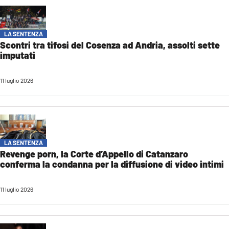
COSENZACHANNEL.IT
ILVIBONESE.IT
LA SENTENZA
CATANZAROCHANNEL.IT
Scontri tra tifosi del Cosenza ad Andria, assolti sette
imputati
LACAPITALENEWS.IT
11 luglio 2026
App
ANDROID
APPLE
LA SENTENZA
Revenge porn, la Corte d’Appello di Catanzaro
conferma la condanna per la diffusione di video intimi
11 luglio 2026