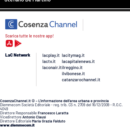
Scarica tutte le nostre app!
LaC Network
lacplay.it
lacitymag.it
lactv.it
lacapitalenews.it
laconair.it
ilreggino.it
ilvibonese.it
catanzarochannel.it
CosenzaChannel.it © – L’informazione dell’area urbana e provincia
Diemmecom Società Editoriale - reg. trib. CS n. 2709 del 16/12/2009 - R.O.C.
4049
Direttore Responsabile
Francesco Laratta
Vicedirettore
Antonio Clausi
Direttore Editoriale
Maria Grazia Falduto
www.diemmecom.it