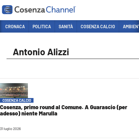
Vai
CRONACA
POLITICA
SANITÀ
COSENZA CALCIO
AMBIEN
Sezioni
CRONACA
Antonio Alizzi
POLITICA
COSENZA CALCIO
ECONOMIA E LAVORO
ITALIA MONDO
COSENZA CALCIO
SANITÀ
Cosenza, primo round al Comune. A Guarascio (per
adesso) niente Marulla
SPORT
CULTURA
31 luglio 2026