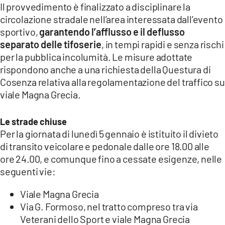
COSENZACHANNEL.IT
Il provvedimento è finalizzato a disciplinare la
circolazione stradale nell’area interessata dall’evento
ILVIBONESE.IT
sportivo,
garantendo l’afflusso e il deflusso
CATANZAROCHANNEL.IT
separato delle tifoserie
, in tempi rapidi e senza rischi
per la pubblica incolumità. Le misure adottate
LACAPITALENEWS.IT
rispondono anche a una richiesta della Questura di
Cosenza relativa alla regolamentazione del traffico su
App
viale Magna Grecia.
ANDROID
APPLE
Le strade chiuse
Per la giornata di lunedì 5 gennaio è istituito il divieto
di transito veicolare e pedonale dalle ore 18.00 alle
ore 24.00, e comunque fino a cessate esigenze, nelle
seguenti vie:
Viale Magna Grecia
Via G. Formoso, nel tratto compreso tra via
Veterani dello Sport e viale Magna Grecia