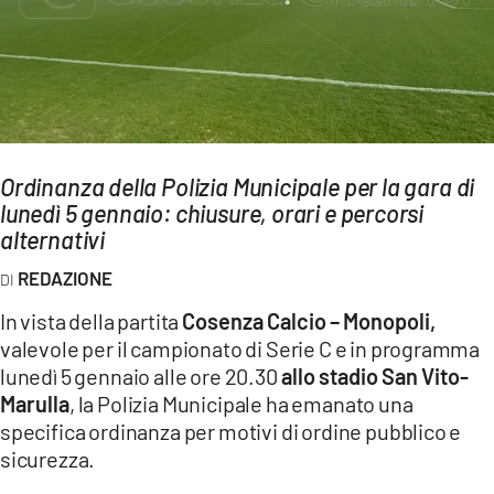
AMBIENTE
Streaming
LAC TV
LAC NETWORK
LAC ONAIR
Ordinanza della Polizia Municipale per la gara di
lunedì 5 gennaio: chiusure, orari e percorsi
alternativi
LaC
Network
REDAZIONE
LACPLAY.IT
In vista della partita
Cosenza Calcio – Monopoli,
LACTV.IT
valevole per il campionato di Serie C e in programma
lunedì 5 gennaio alle ore 20.30
allo stadio San Vito-
LACONAIR.IT
Marulla
, la Polizia Municipale ha emanato una
LACITYMAG.IT
specifica ordinanza per motivi di ordine pubblico e
sicurezza.
ILREGGINO.IT