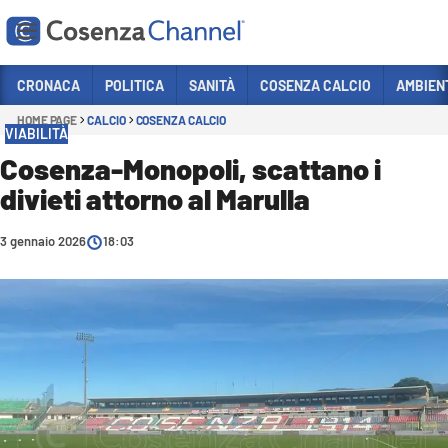
Vai
CRONACA
POLITICA
SANITÀ
COSENZA CALCIO
AMBIEN
HOME PAGE
CALCIO
COSENZA CALCIO
Sezioni
VIABILITÀ
CRONACA
Cosenza-Monopoli, scattano i
divieti attorno al Marulla
POLITICA
COSENZA CALCIO
3 gennaio 2026
18:03
ECONOMIA E LAVORO
ITALIA MONDO
SANITÀ
SPORT
CULTURA