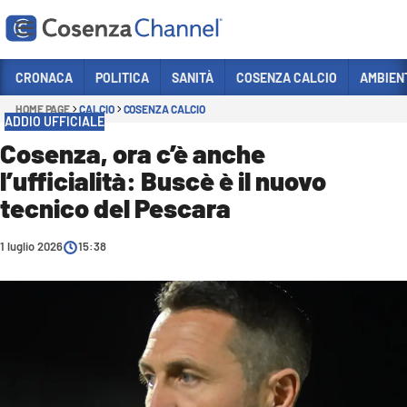
Vai
CRONACA
POLITICA
SANITÀ
COSENZA CALCIO
AMBIEN
HOME PAGE
CALCIO
COSENZA CALCIO
Sezioni
ADDIO UFFICIALE
CRONACA
Cosenza, ora c’è anche
l’ufficialità: Buscè è il nuovo
POLITICA
tecnico del Pescara
COSENZA CALCIO
ECONOMIA E LAVORO
1 luglio 2026
15:38
ITALIA MONDO
SANITÀ
SPORT
CULTURA