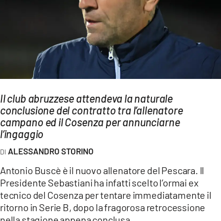
AMBIENTE
Streaming
LAC TV
LAC NETWORK
LAC ONAIR
Il club abruzzese attendeva la naturale
conclusione del contratto tra l’allenatore
LaC
Network
campano ed il Cosenza per annunciarne
l’ingaggio
LACPLAY.IT
LACTV.IT
ALESSANDRO STORINO
LACONAIR.IT
Antonio Buscè è il nuovo allenatore del Pescara. Il
Presidente Sebastiani ha infatti scelto l’ormai ex
LACITYMAG.IT
tecnico del Cosenza per tentare immediatamente il
ILREGGINO.IT
ritorno in Serie B, dopo la fragorosa retrocessione
nella stagione appena conclusa.