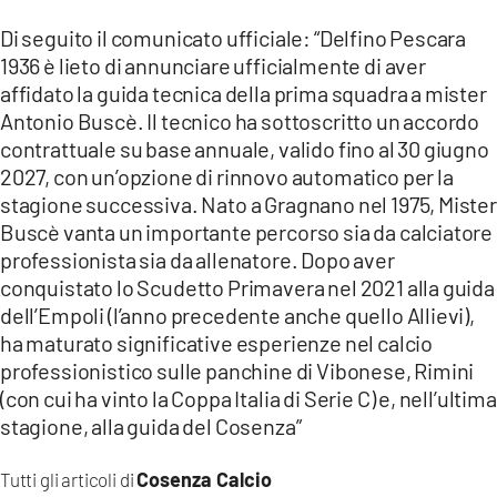
Di seguito il comunicato ufficiale: “Delfino Pescara
1936 è lieto di annunciare ufficialmente di aver
affidato la guida tecnica della prima squadra a mister
Antonio Buscè. Il tecnico ha sottoscritto un accordo
contrattuale su base annuale, valido fino al 30 giugno
2027, con un’opzione di rinnovo automatico per la
stagione successiva. Nato a Gragnano nel 1975, Mister
Buscè vanta un importante percorso sia da calciatore
professionista sia da allenatore. Dopo aver
conquistato lo Scudetto Primavera nel 2021 alla guida
dell’Empoli (l’anno precedente anche quello Allievi),
ha maturato significative esperienze nel calcio
professionistico sulle panchine di Vibonese, Rimini
(con cui ha vinto la Coppa Italia di Serie C) e, nell’ultima
stagione, alla guida del Cosenza”
Cosenza Calcio
Tutti gli articoli di