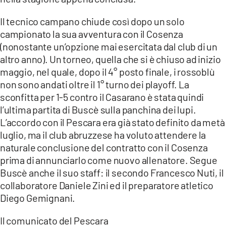
COSENZACHANNEL.IT
Il tecnico campano chiude così dopo un solo
ILVIBONESE.IT
campionato la sua avventura con il Cosenza
CATANZAROCHANNEL.IT
(nonostante un’opzione mai esercitata dal club di un
altro anno). Un torneo, quella che si è chiuso ad inizio
LACAPITALENEWS.IT
maggio, nel quale, dopo il 4° posto finale, i rossoblù
non sono andati oltre il 1° turno dei playoff. La
App
sconfitta per 1-5 contro il Casarano è stata quindi
ANDROID
l’ultima partita di Buscè sulla panchina dei lupi.
L’accordo con il Pescara era già stato definito da metà
APPLE
luglio, ma il club abruzzese ha voluto attendere la
naturale conclusione del contratto con il Cosenza
prima di annunciarlo come nuovo allenatore. Segue
Buscè anche il suo staff: il secondo Francesco Nuti, il
collaboratore Daniele Zini ed il preparatore atletico
Diego Gemignani.
Il comunicato del Pescara