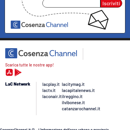
Iscriviti
Scarica tutte le nostre app!
LaC Network
lacplay.it
lacitymag.it
lactv.it
lacapitalenews.it
laconair.it
ilreggino.it
ilvibonese.it
catanzarochannel.it
CosenzaChannel.it © – L’informazione dell’area urbana e provincia